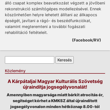
álló csapat komplex beavatkozást végzett a jövőbeni
rekonstrukció számítógépes modellezésével. Ennek
köszönhetően helyre lehetett állítani az állkapocs
épségét, javítani a rágó- és beszédfunkciókat,
valamint megteremteni a további fogászati
rehabilitáció feltételeit.
(Facebook/RV)
Keresés űrlap
Keresés
Közlemény
A Kárpátaljai Magyar Kulturális Szövetség
újraindítja jogsegélyvonalát!
Amennyiben magyarsága miatt bárkit atrocitás ér,
segítséget kérhet a KMKSZ által újraindított
jogsegélyvonalon minden hétköznap 8.00-tól