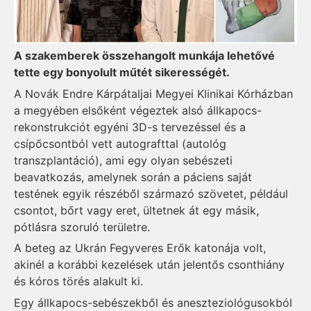
A szakemberek összehangolt munkája lehetővé
tette egy bonyolult műtét sikerességét.
A Novák Endre Kárpátaljai Megyei Klinikai Kórházban
a megyében elsőként végeztek alsó állkapocs-
rekonstrukciót egyéni 3D-s tervezéssel és a
csípőcsontból vett autografttal (autológ
transzplantáció), ami egy olyan sebészeti
beavatkozás, amelynek során a páciens saját
testének egyik részéből származó szövetet, például
csontot, bőrt vagy eret, ültetnek át egy másik,
pótlásra szoruló területre.
A beteg az Ukrán Fegyveres Erők katonája volt,
akinél a korábbi kezelések után jelentős csonthiány
és kóros törés alakult ki.
Egy állkapocs-sebészekből és aneszteziológusokból