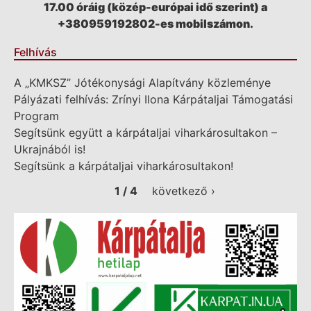
17.00 óráig (közép-európai idő szerint) a
+380959192802-es mobilszámon.
Felhívás
A „KMKSZ” Jótékonysági Alapítvány közleménye
Pályázati felhívás: Zrínyi Ilona Kárpátaljai Támogatási
Program
Segítsünk együtt a kárpátaljai viharkárosultakon –
Ukrajnából is!
Segítsünk a kárpátaljai viharkárosultakon!
1 / 4
következő ›