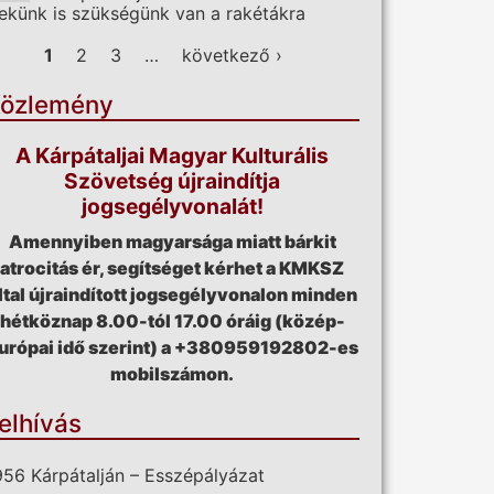
ekünk is szükségünk van a rakétákra
ldalak
1
2
3
…
következő ›
özlemény
A Kárpátaljai Magyar Kulturális
Szövetség újraindítja
jogsegélyvonalát!
Amennyiben magyarsága miatt bárkit
atrocitás ér, segítséget kérhet a KMKSZ
ltal újraindított jogsegélyvonalon minden
hétköznap 8.00-tól 17.00 óráig (közép-
urópai idő szerint) a +380959192802-es
mobilszámon.
elhívás
956 Kárpátalján – Esszépályázat