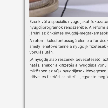
Ezenkívül a speciális nyugdíjakat fokozato
nyugdíjprogramok rendszerébe. A reform s
járulni az önkéntes nyugdíj-megtakarítás
A reform kulcsfontosságú eleme a forrásokn
amely lehetővé tenné a nyugdíjkifizetések
vonulás után.
„A nyugdíj alap részének bevezetésétől az
hatás, amikor a kifizetés a nyugdíjba vonu
miközben az »új« nyugdíjasok lényegesen 
idővel és fizetési szinttel” – jegyezte meg