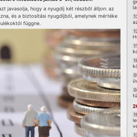
g
l
t javasolja, hogy a nyugdíj két részből álljon: az
ozna, és a biztosítási nyugdíjból, amelynek mértéke
1
a
rulékoktól függne.
1
H
1
k
1
k
0
ü
0
t
2
1
l
v
1