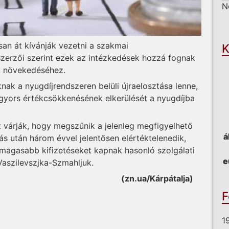
N
O
san át kívánják vezetni a szakmai
K
zerzői szerint ezek az intézkedések hozzá fognak
ok növekedéséhez.
ak a nyugdíjrendszeren belüli újraelosztása lenne,
 gyors értékcsökkenésének elkerülését a nyugdíjba
t várják, hogy megszűnik a jelenleg megfigyelhető
á
lás után három évvel jelentősen elértéktelenedik,
magasabb kifizetéseket kapnak hasonló szolgálati
e
 Vaszilevszjka-Szmahljuk.
(zn.ua/Kárpátalja)
F
1