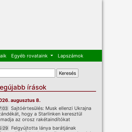
aik
Egyéb rovataink
Lapszámok
eresés űrlap
eresés
egújabb írások
026. augusztus 8.
Sajtóértesülés: Musk ellenzi Ukrajna
7:03
zándékát, hogy a Starlinken keresztül
ámadja az orosz rakétaindítókat
Felgyújtotta lánya barátjának
5:29