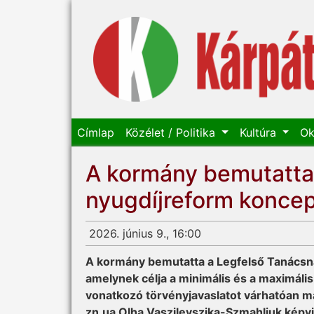
Címlap
Közélet / Politika
Kultúra
Ok
A kormány bemutatta
nyugdíjreform koncep
2026. június 9., 16:00
A kormány bemutatta a Legfelső Tanácsna
amelynek célja a minimális és a maximáli
vonatkozó törvényjavaslatot várhatóan má
zn.ua Olha Vaszilevszjka-Szmahljuk képvi