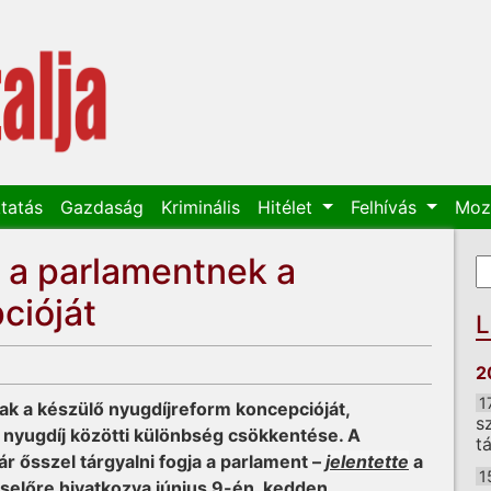
tatás
Gazdaság
Kriminális
Hitélet
Felhívás
Moz
 a parlamentnek a
K
K
cióját
L
2
1
k a készülő nyugdíjreform koncepcióját,
s
s nyugdíj közötti különbség csökkentése. A
t
r ősszel tárgyalni fogja a parlament –
jelentette
a
1
selőre hivatkozva június 9-én, kedden.