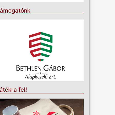
ámogatónk
átékra fel!