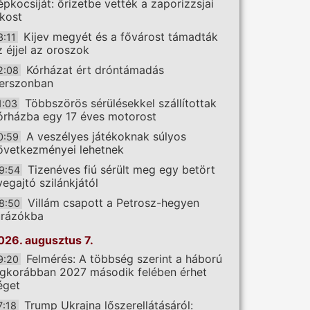
épkocsiját: őrizetbe vették a zaporizzsjai
akost
Kijev megyét és a fővárost támadták
3:11
z éjjel az oroszok
Kórházat ért dróntámadás
2:08
erszonban
Többszörös sérülésekkel szállítottak
1:03
órházba egy 17 éves motorost
A veszélyes játékoknak súlyos
0:59
övetkezményei lehetnek
Tizenéves fiú sérült meg egy betört
9:54
vegajtó szilánkjától
Villám csapott a Petrosz-hegyen
8:50
úrázókba
026. augusztus 7.
Felmérés: A többség szerint a háború
9:20
egkorábban 2027 második felében érhet
éget
Trump Ukrajna lőszerellátásáról:
7:18