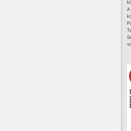
k
A
k
P
T
S
v