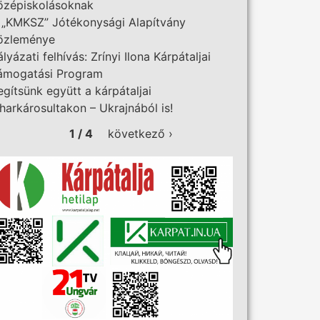
özépiskolásoknak
 „KMKSZ” Jótékonysági Alapítvány
özleménye
ályázati felhívás: Zrínyi Ilona Kárpátaljai
ámogatási Program
egítsünk együtt a kárpátaljai
iharkárosultakon – Ukrajnából is!
1 / 4
következő ›