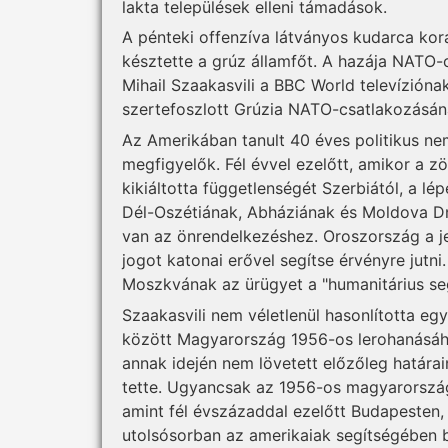
lakta települések elleni támadások.
A pénteki offenzíva látványos kudarca kor
késztette a grúz államfőt. A hazája NATO-
Mihail Szaakasvili a BBC World televízióna
szertefoszlott Grúzia NATO-csatlakozásá
Az Amerikában tanult 40 éves politikus ne
megfigyelők. Fél évvel ezelőtt, amikor a 
kikiáltotta függetlenségét Szerbiától, a lé
Dél-Oszétiának, Abháziának és Moldova Dny
van az önrendelkezéshez. Oroszország a je
jogot katonai erővel segítse érvényre jutni.
Moszkvának az ürügyet a "humanitárius seg
Szaakasvili nem véletlenül hasonlította e
között Magyarország 1956-os lerohanásáh
annak idején nem lövetett előzőleg határain
tette. Ugyancsak az 1956-os magyarorszá
amint fél évszázaddal ezelőtt Budapesten,
utolsósorban az amerikaiak segítségében 