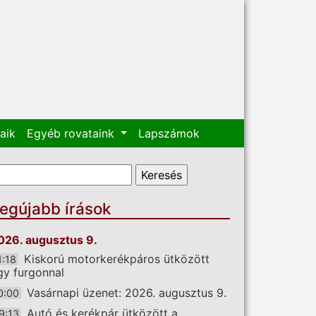
aik
Egyéb rovataink
Lapszámok
eresés űrlap
eresés
egújabb írások
026. augusztus 9.
Kiskorú motorkerékpáros ütközött
1:18
gy furgonnal
Vasárnapi üzenet: 2026. augusztus 9.
0:00
Autó és kerékpár ütközött a
9:13