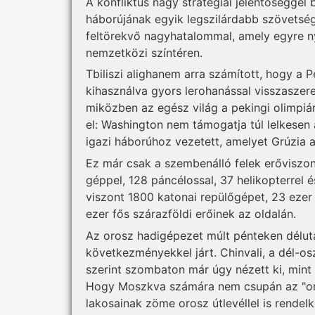
A konfliktus nagy stratégiai jelentőséggel 
háborújának egyik legszilárdabb szövetség
feltörekvő nagyhatalommal, amely egyre ny
nemzetközi színtéren.
Tbiliszi alighanem arra számított, hogy a 
kihasználva gyors lerohanással visszaszere
miközben az egész világ a pekingi olimpiár
el: Washington nem támogatja túl lelkesen 
igazi háborúhoz vezetett, amelyet Grúzia 
Ez már csak a szembenálló felek erőviszony
géppel, 128 páncélossal, 37 helikopterrel
viszont 1800 katonai repülőgépet, 23 ezer
ezer fős szárazföldi erőinek az oldalán.
Az orosz hadigépezet múlt pénteken délut
következményekkel járt. Chinvali, a dél-os
szerint szombaton már úgy nézett ki, mint
Hogy Moszkva számára nem csupán az "oro
lakosainak zöme orosz útlevéllel is rendelk