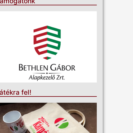
ámogatónk
átékra fel!