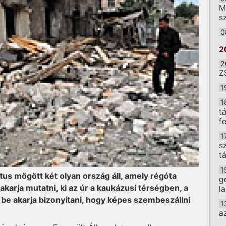
M
sz
0
2
2
Z
1
1
t
f
1
s
t
1
tus mögött két olyan ország áll, amely régóta
g
arja mutatni, ki az úr a kaukázusi térségben, a
l
 be akarja bizonyítani, hogy képes szembeszállni
1
a