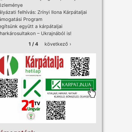
özleménye
ályázati felhívás: Zrínyi Ilona Kárpátaljai
ámogatási Program
egítsünk együtt a kárpátaljai
iharkárosultakon – Ukrajnából is!
1 / 4
következő ›