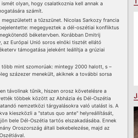
T
 ismét olyan, hogy csalatkoznia kell annak a
mogatására számít.
 megszületett a tűzszünet. Nicolas Sarkozy francia
bejelentette: megegyeztek a dél-oszétiai konfliktus
megkötendő béketervben. Korábban Dmitrij
az Európai Unió soros elnöki tisztét ellátó
keterv támogatása jeleként leállítja a grúziai
 több mint szomorúak: mintegy 2000 halott, s –
leg százezer menekült, akiknek a további sorsa
en távolinak tűnik, hiszen orosz követelésre a
J
ivették többek között az Abházia és Dél-Oszétia
tatandó nemzetközi tárgyalásokra való utalást is. A
a kieszközli a "status quo ante" helyreállítását,
djön bele Dél-Oszétia tartós elszakadásába. Ennek
mány Oroszország általi bekebelezése, majd az
Oszétiával.