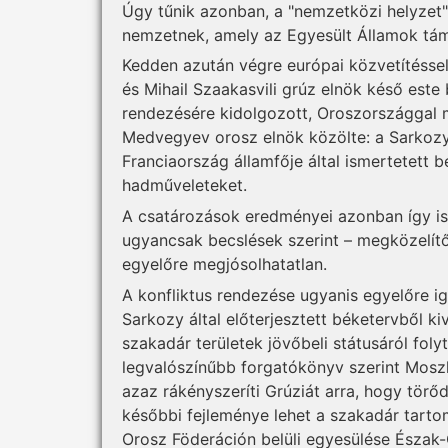
Úgy tűnik azonban, a "nemzetközi helyzet"
nemzetnek, amely az Egyesült Államok tá
Kedden azután végre európai közvetítéssel
és Mihail Szaakasvili grúz elnök késő este 
rendezésére kidolgozott, Oroszországgal 
Medvegyev orosz elnök közölte: a Sarkozy, 
Franciaország államfője által ismertetett bé
hadműveleteket.
A csatározások eredményei azonban így is
ugyancsak becslések szerint – megközelítő
egyelőre megjósolhatatlan.
A konfliktus rendezése ugyanis egyelőre ig
Sarkozy által előterjesztett béketervből k
szakadár területek jövőbeli státusáról foly
legvalószínűbb forgatókönyv szerint Moszkv
azaz rákényszeríti Grúziát arra, hogy törő
későbbi fejleménye lehet a szakadár tarto
Orosz Föderáción belüli egyesülése Észak-