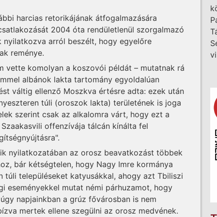
k
ábbi harcias retorikájának átfogalmazására
P
csatlakozását 2004 óta rendületlenül szorgalmazó
T
k nyilatkozva arról beszélt, hogy egyelőre
S
nak reménye.
v
m vette komolyan a koszovói példát – mutatnak rá
zömmel albánok lakta tartomány egyoldalúan
pést váltig ellenző Moszkva értésre adta: ezek után
eszteren túli (oroszok lakta) területének is joga
lek szerint csak az alkalomra várt, hogy ezt a
 Szaakasvili offenzívája tálcán kínálta fel
ítségnyújtásra".
gyik nyilatkozatában az orosz beavatkozást többek
oz, bár kétségtelen, hogy Nagy Imre kormánya
 túli településeket katyusákkal, ahogy azt Tbiliszi
gi eseményekkel mutat némi párhuzamot, hogy
 úgy napjainkban a grúz fővárosban is nem
bízva mertek ellene szegülni az orosz medvének.