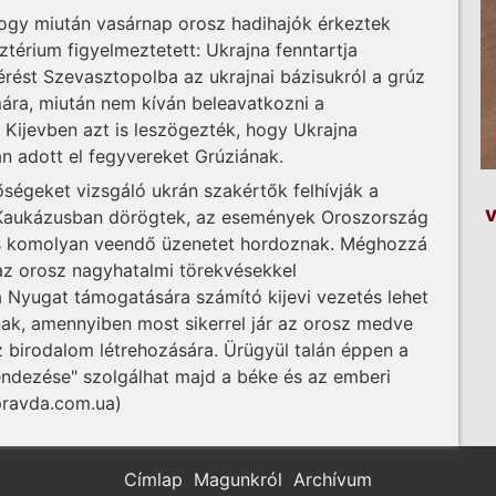
ogy miután vasárnap orosz hadihajók érkeztek
ztérium figyelmeztetett: Ukrajna fenntartja
érést Szevasztopolba az ukrajnai bázisukról a grúz
ára, miután nem kíván beleavatkozni a
 Kijevben azt is leszögezték, hogy Ukrajna
n adott el fegyvereket Grúziának.
ségeket vizsgáló ukrán szakértők felhívják a
v
a Kaukázusban dörögtek, az események Oroszország
is komolyan veendő üzenetet hordoznak. Méghozzá
 az orosz nagyhatalmi törekvésekkel
Nyugat támogatására számító kijevi vezetés lehet
ak, amennyiben most sikerrel jár az orosz medve
sz birodalom létrehozására. Ürügyül talán éppen a
rendezése" szolgálhat majd a béke és az emberi
pravda.com.ua)
Címlap
Magunkról
Archívum