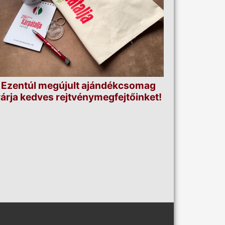
Ezentúl megújult ajándékcsomag
árja kedves rejtvénymegfejtőinket!