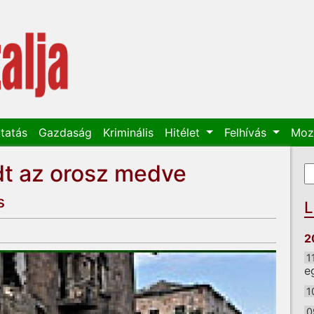
tatás
Gazdaság
Kriminális
Hitélet
Felhívás
Moz
dt az orosz medve
K
K
s
L
2
1
e
1
0