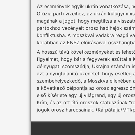
Az események egyik ukrán vonatkozása, h
Grúzia parti vizeihez, az ukrán külügyminis
magának a jogot, hogy megtiltsa a visszat
partokhoz vezényelt orosz hadihajók szám
konfliktusba. A moszkvai vádakra reagálva
korábban az ENSZ előírásaival összhangba
A hosszú távú következményeket és lehető
figyelmet, hogy bár a fegyverek ezúttal 
délnyugati szomszédja, Ukrajna számára 
azt a nyugtalanító üzenetet, hogy esetleg
szembehelyezkedő, a Moszkva ellenében a 
a következő célpontja az orosz agresszión
első kísérlete egy új világrend, egy új oro
Krím, és az ott élő oroszok státuszának "
jogok orosz harcosainak. (Kárpátalja/MTI/