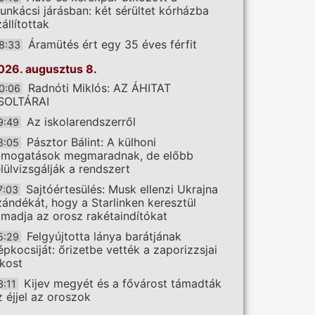
unkácsi járásban: két sérültet kórházba
állítottak
Áramütés ért egy 35 éves férfit
8:33
026. augusztus 8.
Radnóti Miklós: AZ ÁHITAT
0:06
SOLTÁRAI
Az iskolarendszerről
9:49
Pásztor Bálint: A külhoni
8:05
ámogatások megmaradnak, de előbb
elülvizsgálják a rendszert
Sajtóértesülés: Musk ellenzi Ukrajna
7:03
zándékát, hogy a Starlinken keresztül
ámadja az orosz rakétaindítókat
Felgyújtotta lánya barátjának
5:29
épkocsiját: őrizetbe vették a zaporizzsjai
akost
Kijev megyét és a fővárost támadták
3:11
z éjjel az oroszok