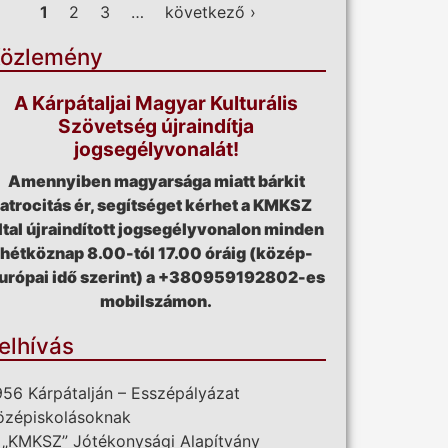
ldalak
1
2
3
…
következő ›
özlemény
A Kárpátaljai Magyar Kulturális
Szövetség újraindítja
jogsegélyvonalát!
Amennyiben magyarsága miatt bárkit
atrocitás ér, segítséget kérhet a KMKSZ
ltal újraindított jogsegélyvonalon minden
hétköznap 8.00-tól 17.00 óráig (közép-
urópai idő szerint) a +380959192802-es
mobilszámon.
elhívás
956 Kárpátalján – Esszépályázat
özépiskolásoknak
 „KMKSZ” Jótékonysági Alapítvány