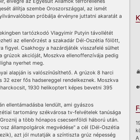
bír, elvégre az Egyesült Államok terrorellenes
O
esét állítja szembe Oroszországgal, az ismét
ilvánvalóbban próbálja érvényre juttatni akaratát a
K
Pekingben tartózkodó Vlagyimir Putyin távollétét
zheti az ellenőrzést a szakadár Dél-Oszétia fölött,
a figyel. Csakhogy a hazárdjáték visszafelé sülhet
a grúzok akcióját, Moszkva ellenoffenzívája pedig
aligha nyerhet meg.
á
ai alapján is valószínűsíthető. A grúzok 8 harci
 és 32 ezer fős hadsereggel rendelkeznek. Moszkva
e
 harckocsit, 1930 helikoptert képes bevetni 395
án ellentámadásba lendült, ami gyászos
F
zétiai tartomány székvárosa tv-felvételek tanúsága
 Groznij a több hónapos csecsenföldi háború után.
1
sz állampolgárok megvédése" a cél (Dél-Oszétia
k
ezik), azt jól mutatják a színtiszta grúz népesség
A