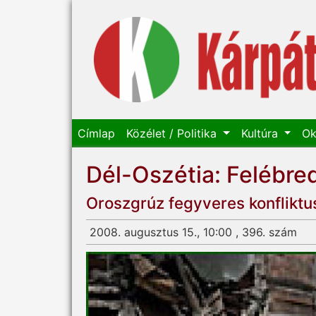
Címlap
Közélet / Politika
Kultúra
Ok
Dél-Oszétia: Felébre
Oroszgrúz fegyveres konfliktu
2008. augusztus 15., 10:00 , 396. szám