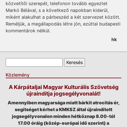
közvetítői szerepét, telefonon tovább egyeztet
Markó Bélával, s a következő napokban kiderül,
miként alakulhat a párbeszéd a két szervezet között.
Reméljük, a megállapodás létre jön, ezúttal budapesti
kommentárok nélkül.
hk
Keresés űrlap
Keresés
Közlemény
A Kárpátaljai Magyar Kulturális Szövetség
újraindítja jogsegélyvonalát!
Amennyiben magyarsága miatt bárkit atrocitás ér,
segítséget kérhet a KMKSZ által újraindított
jogsegélyvonalon minden hétköznap 8.00-tól
17.00 óráig (közép-európai idő szerint) a