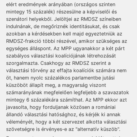
elért eredmények arányában (országos szinten
mintegy 15 százalék) részesülne a képviselői és
szenátori helyekből. Jelöltjei az RMDSZ színeiben
indulnának, de megőriznék identitásukat, és csak
azokban a kérdésekben kell majd egyeztetniük az
RMDSZ-frakció többi részével, amikor szükséges az
egységes álláspont. Az MPP ugyanakkor a két párt
szabályos választási koalíciójának létrehozását
szorgalmazta. Csakhogy az RMDSZ szerint a
választási törvény az effajta koalíciók számára nem
öt, hanem nyolc százalékos parlamentbe jutási
küszöböt állapít meg, a magyarság viszont
számarányának megfelelően legfeljebb a szavazatok
mintegy 6 százalékára számíthat. Az MPP ekkor azt
javasolta, hogy forduljanak közösen a romániai
állandó választási hatósághoz, és kérjék ki annak
véleményét, hogy a két szervezet alkotta választási
szövetségre is érvényes-e az "alternatív küszöb".