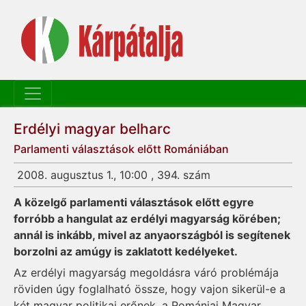
Erdélyi magyar belharc
Parlamenti választások előtt Romániában
2008. augusztus 1., 10:00 , 394. szám
A közelgő parlamenti választások előtt egyre
forróbb a hangulat az erdélyi magyarság körében;
annál is inkább, mivel az anyaországból is segítenek
borzolni az amúgy is zaklatott kedélyeket.
Az erdélyi magyarság megoldásra váró problémája
röviden úgy foglalható össze, hogy vajon sikerül-e a
két magyar politikai erőnek, a Romániai Magyar