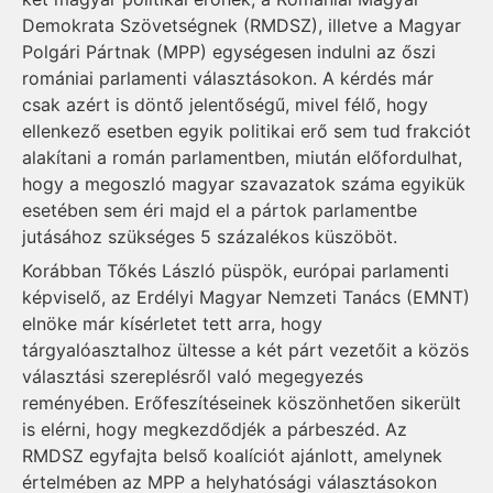
Demokrata Szövetségnek (RMDSZ), illetve a Magyar
Polgári Pártnak (MPP) egységesen indulni az őszi
romániai parlamenti választásokon. A kérdés már
csak azért is döntő jelentőségű, mivel félő, hogy
ellenkező esetben egyik politikai erő sem tud frakciót
alakítani a román parlamentben, miután előfordulhat,
hogy a megoszló magyar szavazatok száma egyikük
esetében sem éri majd el a pártok parlamentbe
jutásához szükséges 5 százalékos küszöböt.
Korábban Tőkés László püspök, európai parlamenti
képviselő, az Erdélyi Magyar Nemzeti Tanács (EMNT)
elnöke már kísérletet tett arra, hogy
tárgyalóasztalhoz ültesse a két párt vezetőit a közös
választási szereplésről való megegyezés
reményében. Erőfeszítéseinek köszönhetően sikerült
is elérni, hogy megkezdődjék a párbeszéd. Az
RMDSZ egyfajta belső koalíciót ajánlott, amelynek
értelmében az MPP a helyhatósági választásokon