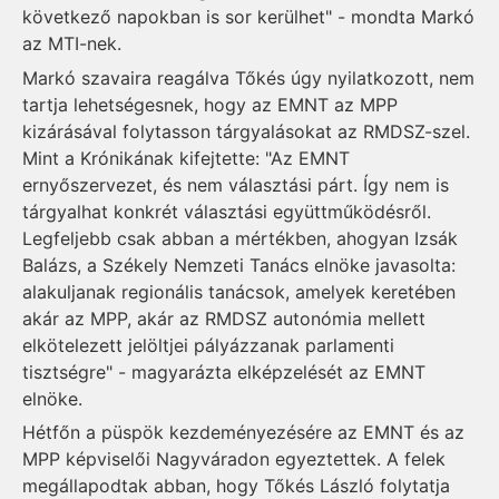
következő napokban is sor kerülhet" - mondta Markó
az MTI-nek.
Markó szavaira reagálva Tőkés úgy nyilatkozott, nem
tartja lehetségesnek, hogy az EMNT az MPP
kizárásával folytasson tárgyalásokat az RMDSZ-szel.
Mint a Krónikának kifejtette: "Az EMNT
ernyőszervezet, és nem választási párt. Így nem is
tárgyalhat konkrét választási együttműködésről.
Legfeljebb csak abban a mértékben, ahogyan Izsák
Balázs, a Székely Nemzeti Tanács elnöke javasolta:
alakuljanak regionális tanácsok, amelyek keretében
akár az MPP, akár az RMDSZ autonómia mellett
elkötelezett jelöltjei pályázzanak parlamenti
tisztségre" - magyarázta elképzelését az EMNT
elnöke.
Hétfőn a püspök kezdeményezésére az EMNT és az
MPP képviselői Nagyváradon egyeztettek. A felek
megállapodtak abban, hogy Tőkés László folytatja