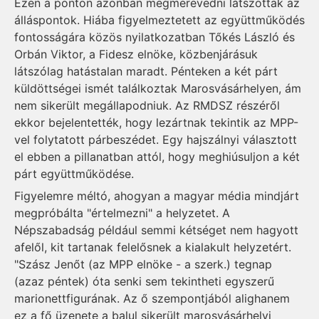
Ezen a ponton azonban megmerevedni látszottak az
álláspontok. Hiába figyelmeztetett az együttműködés
fontosságára közös nyilatkozatban Tőkés László és
Orbán Viktor, a Fidesz elnöke, közbenjárásuk
látszólag hatástalan maradt. Pénteken a két párt
küldöttségei ismét találkoztak Marosvásárhelyen, ám
nem sikerült megállapodniuk. Az RMDSZ részéről
ekkor bejelentették, hogy lezártnak tekintik az MPP-
vel folytatott párbeszédet. Egy hajszálnyi választott
el ebben a pillanatban attól, hogy meghiúsuljon a két
párt együttműködése.
Figyelemre méltó, ahogyan a magyar média mindjárt
megpróbálta "értelmezni" a helyzetet. A
Népszabadság például semmi kétséget nem hagyott
afelől, kit tartanak felelősnek a kialakult helyzetért.
"Szász Jenőt (az MPP elnöke - a szerk.) tegnap
(azaz péntek) óta senki sem tekintheti egyszerű
marionettfigurának. Az ő szempontjából alighanem
ez a fő üzenete a balul sikerült marosvásárhelyi