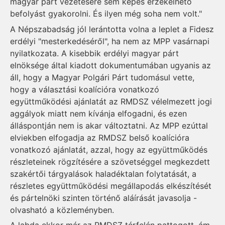
magyar párt vezetésére sem képes érzékelhető
befolyást gyakorolni. És ilyen még soha nem volt."
A Népszabadság jól lerántotta volna a leplet a Fidesz
erdélyi "mesterkedéséről", ha nem az MPP vasárnapi
nyilatkozata. A kisebbik erdélyi magyar párt
elnöksége által kiadott dokumentumában ugyanis az
áll, hogy a Magyar Polgári Párt tudomásul vette,
hogy a választási koalícióra vonatkozó
együttműködési ajánlatát az RMDSZ vélelmezett jogi
aggályok miatt nem kívánja elfogadni, és ezen
álláspontján nem is akar változtatni. Az MPP ezúttal
elviekben elfogadja az RMDSZ belső koalícióra
vonatkozó ajánlatát, azzal, hogy az együttműködés
részleteinek rögzítésére a szövetséggel megkezdett
szakértői tárgyalások haladéktalan folytatását, a
részletes együttműködési megállapodás elkészítését
és pártelnöki szinten történő aláírását javasolja -
olvasható a közleményben.