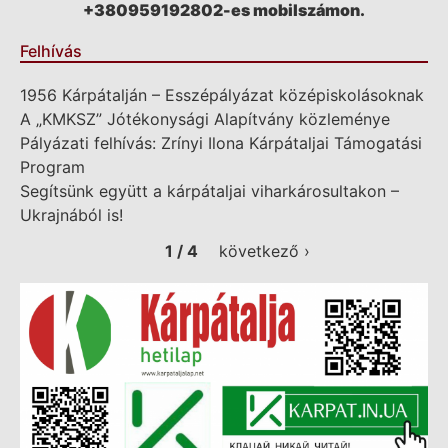
+380959192802-es mobilszámon.
Felhívás
1956 Kárpátalján – Esszépályázat középiskolásoknak
A „KMKSZ” Jótékonysági Alapítvány közleménye
Pályázati felhívás: Zrínyi Ilona Kárpátaljai Támogatási
Program
Segítsünk együtt a kárpátaljai viharkárosultakon –
Ukrajnából is!
1 / 4
következő ›