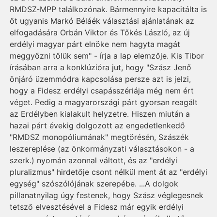
RMDSZ-MPP találkozónak. Bármennyire kapacitálta is
őt ugyanis Markó Béláék választási ajánlatának az
elfogadására Orbán Viktor és Tőkés László, az új
erdélyi magyar párt elnöke nem hagyta magát
meggyőzni tőlük sem" - írja a lap elemzője. Kis Tibor
írásában arra a konklúzióra jut, hogy "Szász Jenő
önjáró üzemmódra kapcsolása persze azt is jelzi,
hogy a Fidesz erdélyi csapásszériája még nem ért
véget. Pedig a magyarországi párt gyorsan reagált
az Erdélyben kialakult helyzetre. Hiszen miután a
hazai párt évekig dolgozott az engedetlenkedő
"RMDSZ monopóliumának" megtörésén, Szászék
leszereplése (az önkormányzati választásokon - a
szerk.) nyomán azonnal váltott, és az "erdélyi
pluralizmus" hirdetője csont nélkül ment át az "erdélyi
egység" szószólójának szerepébe. ...A dolgok
pillanatnyilag úgy festenek, hogy Szász véglegesnek
tetsző elvesztésével a Fidesz már egyik erdélyi