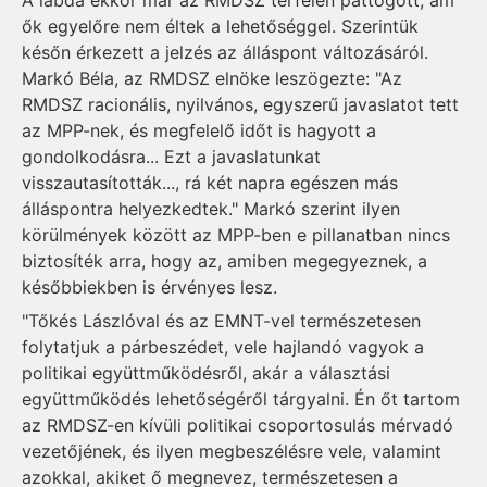
A labda ekkor már az RMDSZ térfelén pattogott, ám
ők egyelőre nem éltek a lehetőséggel. Szerintük
későn érkezett a jelzés az álláspont változásáról.
Markó Béla, az RMDSZ elnöke leszögezte: "Az
RMDSZ racionális, nyilvános, egyszerű javaslatot tett
az MPP-nek, és megfelelő időt is hagyott a
gondolkodásra... Ezt a javaslatunkat
visszautasították..., rá két napra egészen más
álláspontra helyezkedtek." Markó szerint ilyen
körülmények között az MPP-ben e pillanatban nincs
biztosíték arra, hogy az, amiben megegyeznek, a
későbbiekben is érvényes lesz.
"Tőkés Lászlóval és az EMNT-vel természetesen
folytatjuk a párbeszédet, vele hajlandó vagyok a
politikai együttműködésről, akár a választási
együttműködés lehetőségéről tárgyalni. Én őt tartom
az RMDSZ-en kívüli politikai csoportosulás mérvadó
vezetőjének, és ilyen megbeszélésre vele, valamint
azokkal, akiket ő megnevez, természetesen a