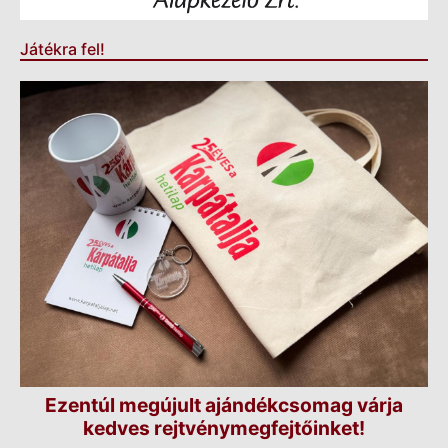
Játékra fel!
Ezentúl megújult ajándékcsomag várja
kedves rejtvénymegfejtőinket!