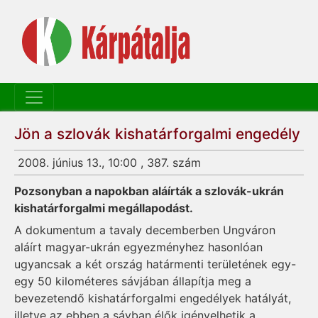
Jön a szlovák kishatárforgalmi engedély
2008. június 13., 10:00 , 387. szám
Pozsonyban a napokban aláírták a szlovák-ukrán
kishatárforgalmi megállapodást.
A dokumentum a tavaly decemberben Ungváron
aláírt magyar-ukrán egyezményhez hasonlóan
ugyancsak a két ország határmenti területének egy-
egy 50 kilométeres sávjában állapítja meg a
bevezetendő kishatárforgalmi engedélyek hatályát,
illetve az ebben a sávban élők igényelhetik a