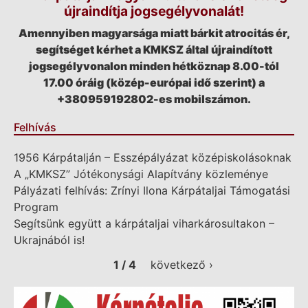
újraindítja jogsegélyvonalát!
Amennyiben magyarsága miatt bárkit atrocitás ér,
segítséget kérhet a KMKSZ által újraindított
jogsegélyvonalon minden hétköznap 8.00-tól
17.00 óráig (közép-európai idő szerint) a
+380959192802-es mobilszámon.
Felhívás
1956 Kárpátalján – Esszépályázat középiskolásoknak
A „KMKSZ” Jótékonysági Alapítvány közleménye
Pályázati felhívás: Zrínyi Ilona Kárpátaljai Támogatási
Program
Segítsünk együtt a kárpátaljai viharkárosultakon –
Ukrajnából is!
1 / 4
következő ›