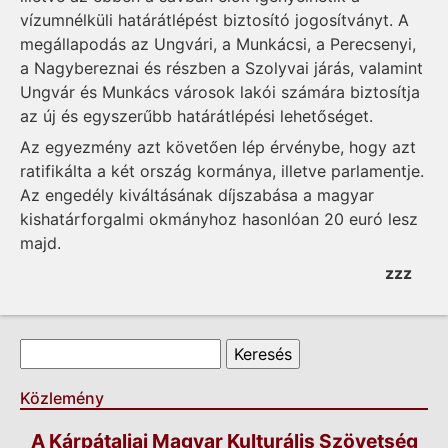
vízumnélküli határátlépést biztosító jogosítványt. A
megállapodás az Ungvári, a Munkácsi, a Perecsenyi,
a Nagybereznai és részben a Szolyvai járás, valamint
Ungvár és Munkács városok lakói számára biztosítja
az új és egyszerűbb határátlépési lehetőséget.
Az egyezmény azt követően lép érvénybe, hogy azt
ratifikálta a két ország kormánya, illetve parlamentje.
Az engedély kiváltásának díjszabása a magyar
kishatárforgalmi okmányhoz hasonlóan 20 euró lesz
majd.
zzz
Keresés űrlap
Keresés
Közlemény
A Kárpátaljai Magyar Kulturális Szövetség