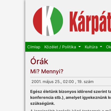
Címlap
Közélet / Politika
Kultúra
Ok
Órák
Mi? Mennyi?
2001. május 25., 02:00 , 19. szám
Egész életünk bizonyos időrend szerint tag
konferencia stb.), amelyet igyekeznünk k
szükségünk.
A legolcsóbb karórák közé tartoznak a mű