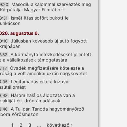
Második alkalommal szervezték meg
9:20
 Kárpátaljai Magyar Filmtábort
Ismét ittas sofőrt bukott le
8:31
unkácson
026. augusztus 6.
Júliusban kevesebb új autó fogyott
0:10
krajnában
A kormányfő intézkedéseket jelentett
7:32
e a vállalkozások támogatására
Óvadék megfizetésére kötelezte a
5:17
íróság a volt amerikai ukrán nagykövetet
Légitámadás érte a lozovai
4:05
asútállomást
Három halálos áldozata van a
3:48
alakliját ért dróntámadásnak
A Tulipán Tanoda hagyományőrző
2:46
ábora Kőrösmezőn
ldalak
1
2
3
…
következő ›