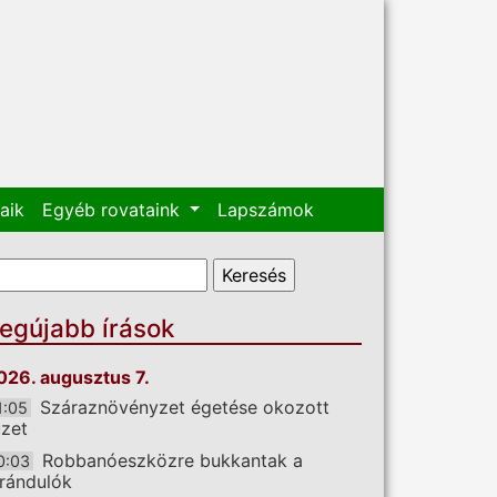
aik
Egyéb rovataink
Lapszámok
eresés űrlap
eresés
egújabb írások
026. augusztus 7.
Száraznövényzet égetése okozott
1:05
üzet
Robbanóeszközre bukkantak a
0:03
irándulók