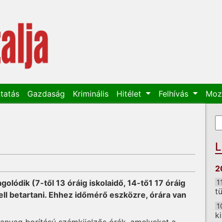
tatás
Gazdaság
Kriminális
Hitélet
Felhívás
Moz
K
K
L
2
olódik (7-től 13 óráig iskolaidő, 14-tő1 17 óráig
1
t
ell betartani. Ehhez időmérő eszközre, órára van
1
k
anyag borítású számkijelzős órák, amelyeket a