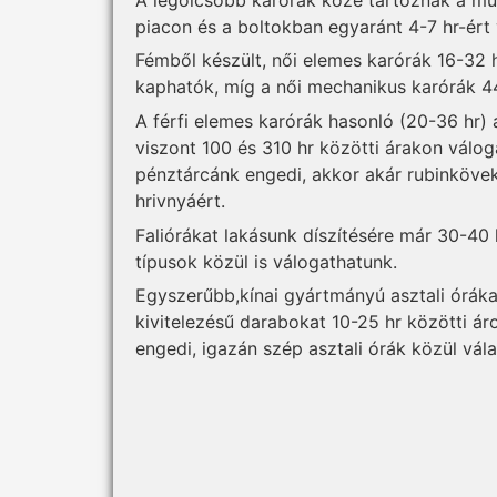
piacon és a boltokban egyaránt 4-7 hr-ért
Fémből készült, női elemes kar­órák 16-32 
kaphatók, míg a női mechanikus karórák 44
A férfi elemes karórák hasonló (20-36 hr)
viszont 100 és 310 hr közötti árakon válo
pénztárcánk engedi, akkor akár rubinkövekk
hrivnyáért.
Faliórákat lakásunk díszítésére már 30-40 
típusok közül is válogathatunk.
Egyszerűbb,kínai gyártmányú asztali óráka
kivitelezésű darabokat 10-25 hr közötti ár
engedi, igazán szép asztali órák közül vál