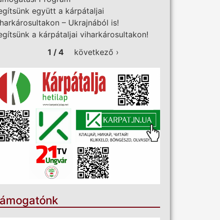
egítsünk együtt a kárpátaljai
iharkárosultakon – Ukrajnából is!
egítsünk a kárpátaljai viharkárosultakon!
1 / 4
következő ›
ámogatónk