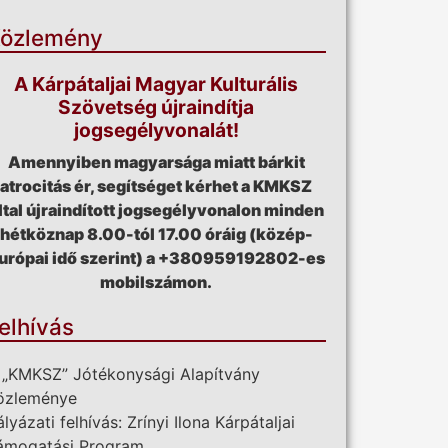
özlemény
A Kárpátaljai Magyar Kulturális
Szövetség újraindítja
jogsegélyvonalát!
Amennyiben magyarsága miatt bárkit
atrocitás ér, segítséget kérhet a KMKSZ
ltal újraindított jogsegélyvonalon minden
hétköznap 8.00-tól 17.00 óráig (közép-
urópai idő szerint) a +380959192802-es
mobilszámon.
elhívás
 „KMKSZ” Jótékonysági Alapítvány
özleménye
ályázati felhívás: Zrínyi Ilona Kárpátaljai
ámogatási Program