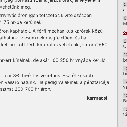
0
 vehetünk meg.
a
hrivnyás áron igen tetszetős kivitelezésben
0
-75 hr-ba kerülnek.
M
 áron kaphatók. A férfi mechanikus karórák közül
2
gathatunk ízlésünknek megfelelően, és ha
2
el kirakott férfi karórát is vehetünk „potom” 650
U
1
b
hr-ért kínálnak, de akár 100-250 hrivnyába kerülő
1
b
t már 3-5 hr-ért is vehetünk. Esztétikusabb
1
on vásárolhatunk. Ha pedig valakinek a pénztárcája
v
aszthat 200-700 hr áron.
1
karmacsi
B
1
t
O