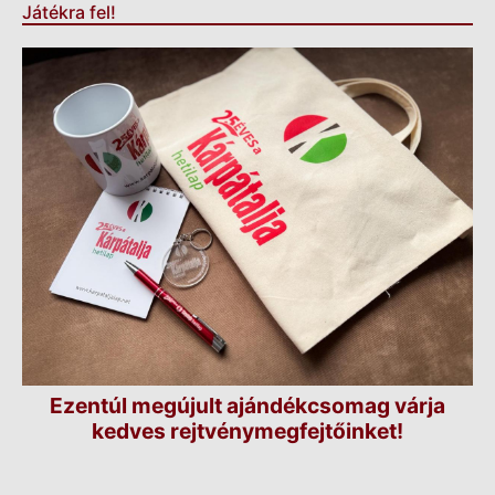
Játékra fel!
Ezentúl megújult ajándékcsomag várja
kedves rejtvénymegfejtőinket!