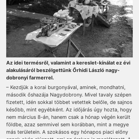
Az idei termésről, valamint a kereslet-kínálat ez évi
alakulásáról beszélgettünk Őrhidi László nagy­
dobronyi farmerrel.
– Kezdjük a korai burgonyával, aminek, mond­hat­ni,
második őshazája Nagy­dob­rony. Mivel tavaly szépen
fizetett, idén sokkal többet vetettek belőle, de sajnos
később, mint egyébként. Az időjárás úgy hozta, hogy
nem március 8-án, hanem csak a hónap végén került
földbe, azaz semmivel sem korábban, mint a megye
más területein. A szokásos egy hónapos piaci előny