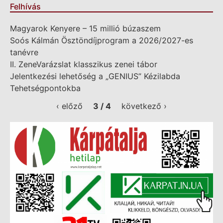
Felhívás
Magyarok Kenyere – 15 millió búzaszem
Soós Kálmán Ösztöndíjprogram a 2026/2027-es
tanévre
II. ZeneVarázslat klasszikus zenei tábor
Jelentkezési lehetőség a „GENIUS” Kézilabda
Tehetségpontokba
‹ előző
3 / 4
következő ›