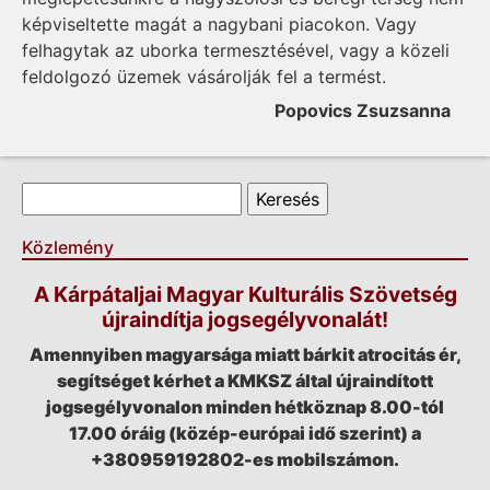
képviseltette magát a nagybani piacokon. Vagy
felhagytak az uborka termesztésével, vagy a közeli
feldolgozó üzemek vásárolják fel a termést.
Popovics Zsuzsanna
Keresés űrlap
Keresés
Közlemény
A Kárpátaljai Magyar Kulturális Szövetség
újraindítja jogsegélyvonalát!
Amennyiben magyarsága miatt bárkit atrocitás ér,
segítséget kérhet a KMKSZ által újraindított
jogsegélyvonalon minden hétköznap 8.00-tól
17.00 óráig (közép-európai idő szerint) a
+380959192802-es mobilszámon.