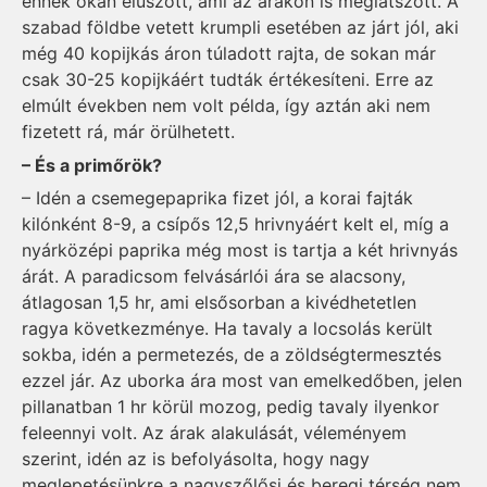
ennek okán elúszott, ami az árakon is meglátszott. A
szabad földbe vetett krump­li esetében az járt jól, aki
még 40 kopijkás áron túladott rajta, de sokan már
csak 30-25 kopijkáért tudták értékesíteni. Erre az
elmúlt években nem volt példa, így aztán aki nem
fizetett rá, már örülhetett.
– És a primőrök?
– Idén a csemegepaprika fizet jól, a korai fajták
kilónként 8-9, a csípős 12,5 hrivnyáért kelt el, míg a
nyárközépi paprika még most is tartja a két hrivnyás
árát. A paradicsom felvásárlói ára se alacsony,
átlagosan 1,5 hr, ami elsősorban a kivédhetetlen
ragya következménye. Ha tavaly a locsolás került
sokba, idén a permetezés, de a zöldségtermesztés
ezzel jár. Az uborka ára most van emelkedőben, jelen
pillanatban 1 hr körül mozog, pedig tavaly ilyenkor
feleennyi volt. Az árak alakulását, véleményem
szerint, idén az is befolyásolta, hogy nagy
meglepetésünkre a nagyszőlősi és beregi térség nem