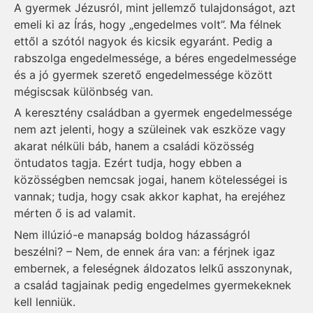
A gyermek Jézusról, mint jellemző tulajdonságot, azt
emeli ki az Írás, hogy „engedelmes volt”. Ma félnek
ettől a szótól nagyok és kicsik egyaránt. Pedig a
rabszolga engedelmessége, a béres engedelmessége
és a jó gyermek szerető engedelmessége között
mégiscsak különbség van.
A keresztény családban a gyermek engedelmessége
nem azt jelenti, hogy a szüleinek vak eszköze vagy
akarat nélküli báb, hanem a családi közösség
öntudatos tagja. Ezért tudja, hogy ebben a
közösségben nemcsak jogai, hanem kötelességei is
vannak; tudja, hogy csak akkor kaphat, ha erejéhez
mérten ő is ad valamit.
Nem illúzió-e manapság boldog házasságról
beszélni? – Nem, de ennek ára van: a férjnek igaz
embernek, a feleségnek áldozatos lelkű asszonynak,
a család tagjainak pedig engedelmes gyermekeknek
kell lenniük.