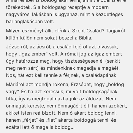
A mai ember is boldog akar lenni, amint elődei is erre
törekedtek. S a boldogság receptje a modern
nagyvárosi lakásban is ugyanaz, mint a kezdetleges
barlanglakásban volt.
Milyen eszményt állít elénk a Szent Család? Tagjairól
külön-külön nem sokat beszél a Biblia.
Józsefről, az ácsról, a család fejéről azt olvassuk,
hogy „igaz ember” volt. A római jog az igaz embert
úgy határozza meg, hogy tisztességesen él (senkit
meg nem sért) és mindenkinek megadja a magáét.
Nos, hát ezt kell tennie a férjnek, a családapának.
Máriáról azt mondja rokona, Erzsébet, hogy „boldog
vagy”. És ha azt keressük, mi volt boldogságának
titka, így is megfogalmazhatjuk: az áldozat. Nem
önmagát kereste, nem önmagáért élt, hanem azokért,
akiket Isten reá bízott. Nem ő akart boldog lenni,
hanem „férjét” és „fiát” akarta boldoggá tenni, és
ezáltal lett ő maga is boldog…