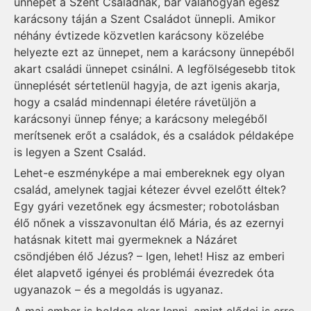
ünnepet a Szent Családnak, bár valahogyan egész
karácsony táján a Szent Családot ünnepli. Amikor
néhány évtizede közvetlen karácsony közelébe
helyezte ezt az ünnepet, nem a karácsony ünnepéből
akart családi ünnepet csinálni. A legfölségesebb titok
ünneplését sértetlenül hagyja, de azt igenis akarja,
hogy a család mindennapi életére rávetüljön a
karácsonyi ünnep fénye; a karácsony melegéből
merítsenek erőt a családok, és a családok példaképe
is legyen a Szent Család.
Lehet-e eszményképe a mai embereknek egy olyan
család, amelynek tagjai kétezer évvel ezelőtt éltek?
Egy gyári vezetőnek egy ácsmester; robotolásban
élő nőnek a visszavonultan élő Mária, és az ezernyi
hatásnak kitett mai gyermeknek a Názáret
csöndjében élő Jézus? – Igen, lehet! Hisz az emberi
élet alapvető igényei és problémái évezredek óta
ugyanazok – és a megoldás is ugyanaz.