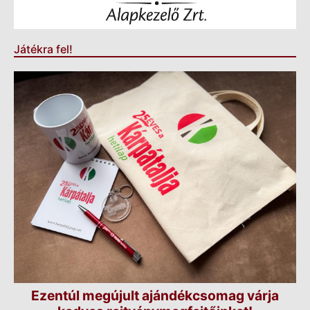
Játékra fel!
Ezentúl megújult ajándékcsomag várja