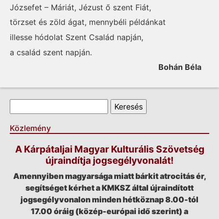
Józsefet – Máriát, Jézust ő szent Fiát,
törzset és zöld ágat, mennybéli példánkat
illesse hódolat Szent Család napján,
a család szent napján.
Bohán Béla
Keresés űrlap
Keresés
Közlemény
A Kárpátaljai Magyar Kulturális Szövetség
újraindítja jogsegélyvonalát!
Amennyiben magyarsága miatt bárkit atrocitás ér,
segítséget kérhet a KMKSZ által újraindított
jogsegélyvonalon minden hétköznap 8.00-tól
17.00 óráig (közép-európai idő szerint) a