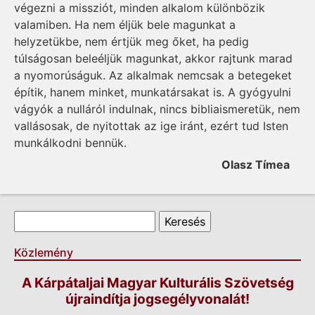
végezni a missziót, minden alkalom különbözik
valamiben. Ha nem éljük bele magunkat a
helyzetükbe, nem értjük meg őket, ha pedig
túlságosan beleéljük magunkat, akkor rajtunk marad
a nyomorúságuk. Az alkalmak nemcsak a betegeket
építik, hanem minket, munkatársakat is. A gyógyulni
vágyók a nulláról indulnak, nincs bibliaismeretük, nem
vallásosak, de nyitottak az ige iránt, ezért tud Isten
munkálkodni bennük.
Olasz Tímea
Keresés űrlap
Keresés
Közlemény
A Kárpátaljai Magyar Kulturális Szövetség
újraindítja jogsegélyvonalát!