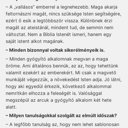
– A „vallásos” emberrel a legnehezebb. Maga akarja
feltornászni magát, nincs szüksége Isten segítségére,
ezért ő esik a legtöbbször vissza. Különbnek érzi
magát az ateistánál, mindent tud, de semmin nem
változtat. Nem a Biblia Istenét ismeri, hanem egy
saját istent alkot magának.
– Minden bizonnyal voltak sikerélményeik is.
– Minden gyógyító alkalomnak megvan a maga
öröme. Ami általános bennük, az az, hogy tehettünk
valamit ezekért az emberekért. Mi csak a magvető
munkáját végezzük, a növekedést Isten adja. Jó látni,
hogy aki egyedül érkezik, következő alkalommal
nemritkán elhozza a feleségét is. Valósággal
megszépül az arcuk a gyógyító alkalom két hete
alatt.
– Milyen tanulságokkal szolgált az elmúlt időszak?
– A legfőbb tanulság az, hogy nem lehet sablonosan