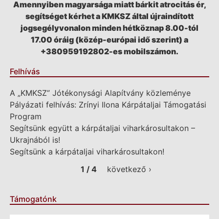
Amennyiben magyarsága miatt bárkit atrocitás ér,
segítséget kérhet a KMKSZ által újraindított
jogsegélyvonalon minden hétköznap 8.00-tól
17.00 óráig (közép-európai idő szerint) a
+380959192802-es mobilszámon.
Felhívás
A „KMKSZ” Jótékonysági Alapítvány közleménye
Pályázati felhívás: Zrínyi Ilona Kárpátaljai Támogatási
Program
Segítsünk együtt a kárpátaljai viharkárosultakon –
Ukrajnából is!
Segítsünk a kárpátaljai viharkárosultakon!
1 / 4
következő ›
Támogatónk