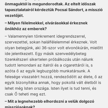
önmaguktól is megundorodtak. Az eltelt időszak
tapasztalatairól kérdeztük Pocsai Sándort, a misszió
vezetőjét.
– Milyen félelmekkel, elvárásokkal érkeznek
önökhöz az emberek?
– Valamennyien tönkrement idegrendszerrel,
szervezettel, sokan halálfélelemmel érkeznek. Volt
olyan betegünk, aki 36-szor volt elvonókúrán, mielőtt
ide jelentkezett. Egy másik szenvedélybeteg
tizenkétszeri sikertelen próbálkozás után nálunk
tudott lemondani az italról és a cigarettáról is, s
azóta ő az egyik legbuzgóbb munkatársunk. A
felesége visszatért hozzá, rendeződött az élete, ő az
egyik bizonyítéka annak, hogy pokollá vált életből is
lehet még Isten országa. Isten ilyet is tud tenni, és
csak Ő teheti meg ezt.
– Mit a legnehezebb elhordozni a velük dolgozó
missziósoknak?