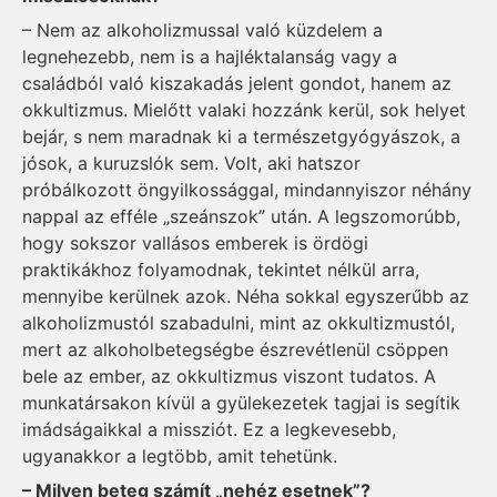
– Nem az alkoholizmussal való küzdelem a
legnehezebb, nem is a hajléktalanság vagy a
családból való kiszakadás jelent gondot, hanem az
okkultizmus. Mielőtt valaki hozzánk kerül, sok helyet
bejár, s nem maradnak ki a természetgyógyászok, a
jósok, a kuruzslók sem. Volt, aki hatszor
próbálkozott öngyilkossággal, mindannyiszor néhány
nappal az efféle „szeánszok” után. A legszomorúbb,
hogy sokszor vallásos emberek is ördögi
praktikákhoz folyamodnak, tekintet nélkül arra,
mennyibe kerülnek azok. Néha sokkal egyszerűbb az
alkoholizmustól szabadulni, mint az okkultizmustól,
mert az alkoholbetegségbe észrevétlenül csöppen
bele az ember, az okkultizmus viszont tudatos. A
munkatársakon kívül a gyülekezetek tagjai is segítik
imádságaikkal a missziót. Ez a legkevesebb,
ugyanakkor a legtöbb, amit tehetünk.
– Milyen beteg számít „nehéz esetnek”?