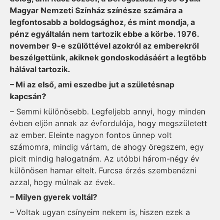
Magyar Nemzeti Színház színésze számára a
legfontosabb a boldogsághoz, és mint mondja, a
pénz egyáltalán nem tartozik ebbe a körbe. 1976.
november 9-e szülöttével azokról az emberekről
beszélgettünk, akiknek gondoskodásáért a legtöbb
hálával tartozik.
– Mi az első, ami eszed­be jut a születésnap
kapcsán?
– Semmi különösebb. Legfeljebb annyi, hogy minden
évben eljön annak az évfordulója, hogy megszületett
az ember. Eleinte nagyon fontos ünnep volt
számomra, mindig vártam, de ahogy öregszem, egy
picit mindig halogatnám. Az utóbbi három-négy év
különösen hamar eltelt. Furcsa érzés szembenézni
azzal, hogy múlnak az évek.
– Milyen gyerek voltál?
– Voltak ugyan csínyeim nekem is, hiszen ezek a