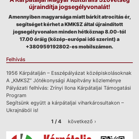
újraindítja jogsegélyvonalát!
Amennyiben magyarsága miatt bárkit atrocitás ér,
segítséget kérhet a KMKSZ által újraindított
jogsegélyvonalon minden hétköznap 8.00-tól
17.00 óráig (közép-európai idő szerint) a
+380959192802-es mobilszámon.
Felhívás
1956 Kárpátalján – Esszépályázat középiskolásoknak
A „KMKSZ” Jótékonysági Alapítvány közleménye
Pályázati felhívás: Zrínyi Ilona Kárpátaljai Támogatási
Program
Segítsünk együtt a kárpátaljai viharkárosultakon –
Ukrajnából is!
1 / 4
következő ›