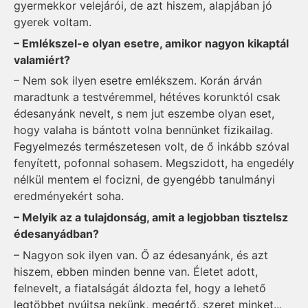
gyermekkor velejárói, de azt hiszem, alapjában jó
gyerek voltam.
– Emlékszel-e olyan esetre, amikor nagyon kikaptál
valamiért?
– Nem sok ilyen esetre emlékszem. Korán árván
maradtunk a testvéremmel, hétéves korunktól csak
édesanyánk nevelt, s nem jut eszembe olyan eset,
hogy valaha is bántott volna bennünket fizikailag.
Fegyelmezés természetesen volt, de ő inkább szóval
fenyített, pofonnal sohasem. Megszidott, ha engedély
nélkül mentem el focizni, de gyengébb tanulmányi
eredményekért soha.
– Melyik az a tulajdonság, amit a legjobban tisztelsz
édesanyádban?
– Nagyon sok ilyen van. Ő az édesanyánk, és azt
hiszem, ebben minden benne van. Életet adott,
felnevelt, a fiatalságát áldozta fel, hogy a lehető
legtöbbet nyújtsa nekünk, megértő, szeret minket...