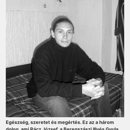
Egészség, szeretet és megértés. Ez az a három
dolog, ami Rácz József, a Beregszászi Illyés Gyula