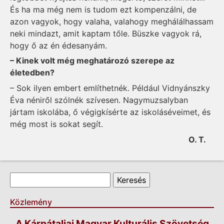
És ha ma még nem is tudom ezt kompenzálni, de
azon vagyok, hogy valaha, valahogy meghálálhassam
neki mindazt, amit kaptam tőle. Büszke vagyok rá,
hogy ő az én édesanyám.
– Kinek volt még meghatározó szerepe az
életedben?
– Sok ilyen embert említhetnék. Például Vidnyánszky
Éva néniről szólnék szívesen. Nagymuzsalyban
jártam iskolába, ő végigkísérte az iskoláséveimet, és
még most is sokat segít.
O. T.
Keresés űrlap
Keresés
Közlemény
A Kárpátaljai Magyar Kulturális Szövetség