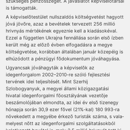
szükséges pénzösszeget. A javaslatot képviselõtársai
is támogatták.
A képviselõtestület nullszaldós költségvetést hagyott
jóvá jövõre, azaz a bevételek tervezett 256 millió
hrivnyás mértékének egyeznie kell a kiadásokéval.
Ezzel a független Ukrajna fennállása során elsõ ízben
került még az elõzõ évben elfogadásra a megye
költségvetése, korábban általában január közepéig is
elhúzódott a pénzügyi fõdokumentum jóváhagyása.
Ugyancsak jóváhagyták a képviselõk az
idegenforgalom 2002–2010-re szóló fejlesztési
tervének idei teljesítését. Mint Szerhij
Szlobogyanyuk, a megyei állami közigazgatási
hivatal ide­genforgalmi fõosztályának veze­tõje
beszámolójában elmondta, az idei év elsõ tizenegy
hónapja során 30,9 ezer fõvel (21%-kal) 180 993-ra
növekedett a megyé­be érkezõ turisták száma, s va­la­
me­lyest nõtt az idegenforgalmi szolgáltatásokból