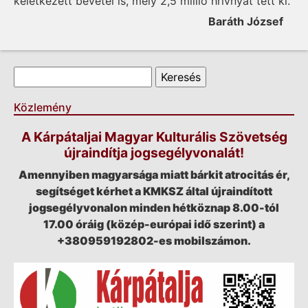
keletkezett be­vé­tel is, mely 2,5 millió hrivnyát tett ki.
Baráth József
Keresés űrlap
Keresés
Közlemény
A Kárpátaljai Magyar Kulturális Szövetség
újraindítja jogsegélyvonalát!
Amennyiben magyarsága miatt bárkit atrocitás ér,
segítséget kérhet a KMKSZ által újraindított
jogsegélyvonalon minden hétköznap 8.00-tól
17.00 óráig (közép-európai idő szerint) a
+380959192802-es mobilszámon.