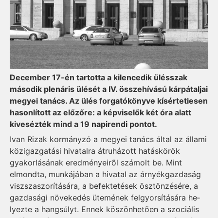
December 17-én tartotta a kilencedik ülésszak
második plenáris ülését a IV. összehívású kárpátaljai
megyei tanács. Az ülés forgatókönyve kísértetiesen
hasonlított az előzőre: a képviselők két óra alatt
kivesézték mind a 19 napirendi pontot.
Ivan Rizak kormányzó a me­gyei tanács által az állami
közi­gaz­gatási hivatalra átruházott hatáskörök
gyakorlásának eredményeirõl számolt be. Mint
elmondta, munkájában a hivatal az árnyékgazdaság
visz­sza­szorítására, a befektetések ösztönzésére, a
gazdasági nö­ve­kedés ütemének fel­gyorsítására he­
lyez­­te a hangsúlyt. Ennek köszönhetõen a szociális