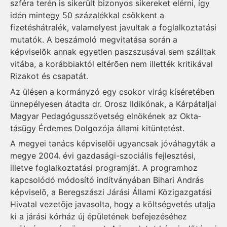
szféra terén is sikerült bizonyos sikereket elérni, így
idén mintegy 50 százalékkal csökkent a
fizetéshátralék, valamelyest javultak a foglalkoztatási
mutatók. A beszámoló megvitatása során a
képviselõk annak egyetlen pasz­szu­sával sem szálltak
vitába, a ko­rábbiaktól eltérõen nem illették kritikával
Rizakot és csapatát.
Az ülésen a kormányzó egy csokor virág kíséretében
ünne­pé­lyesen átadta dr. Orosz Ildikónak, a Kárpátaljai
Magyar Peda­gó­gus­szövetség elnökének az Okta­
tásügy Érdemes Dolgozója állami kitüntetést.
A megyei tanács képviselõi ugyancsak jóváhagyták a
megye 2004. évi gazdasági-szociális fejlesztési,
illetve foglalkoztatási programját. A programhoz
kap­cso­ló­dó módosító indítványában Biha­ri András
képviselõ, a Beregszászi Járási Állami Közigazgatási
Hiva­tal vezetõje javasolta, hogy a költ­ségvetés utalja
ki a járási kórház új épületének befejezéséhez