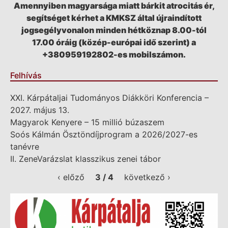
Amennyiben magyarsága miatt bárkit atrocitás ér,
segítséget kérhet a KMKSZ által újraindított
jogsegélyvonalon minden hétköznap 8.00-tól
17.00 óráig (közép-európai idő szerint) a
+380959192802-es mobilszámon.
Felhívás
XXI. Kárpátaljai Tudományos Diákköri Konferencia –
2027. május 13.
Magyarok Kenyere – 15 millió búzaszem
Soós Kálmán Ösztöndíjprogram a 2026/2027-es
tanévre
II. ZeneVarázslat klasszikus zenei tábor
‹ előző
3 / 4
következő ›