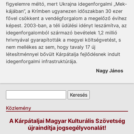
figyelemre méltó, mert Ukrajna idegenforgalmi „Mek­
kájában”, a Krímben ugyan­ezen időszakban 30 ezer
fővel csökkent a vendégforgalom a megelőző évihez
képest. 2003-ban, a téli üdülési idényt leszámítva, az
idegenforgalomból származó bevételek 1,2 millió
hriv­nyával gyarapították a megyei költségvetést, s
nem mellékes az sem, hogy tavaly 17 új
létesítménnyel bővült Kár­pátalja fejlődésnek indult
idegenforgalmi infrastruktúrája.
Nagy János
Keresés űrlap
Keresés
Közlemény
A Kárpátaljai Magyar Kulturális Szövetség
újraindítja jogsegélyvonalát!