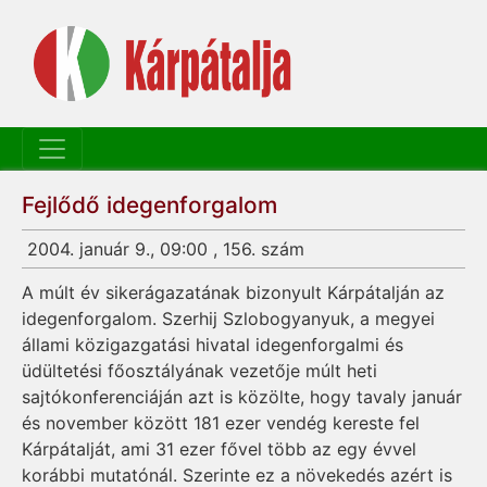
Fejlődő idegenforgalom
2004. január 9., 09:00 , 156. szám
A múlt év sikerágazatának bizonyult Kárpátalján az
idegenforgalom. Szerhij Szlo­bo­gya­nyuk, a megyei
állami közigazgatási hivatal idegenforgalmi és
üdültetési főosztályának vezetője múlt heti
sajtókonferenciáján azt is közölte, hogy tavaly január
és november között 181 ezer vendég kereste fel
Kárpátalját, ami 31 ezer fővel több az egy évvel
korábbi mutatónál. Szerinte ez a növekedés azért is