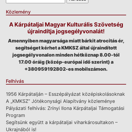
Közlemény
A Kárpátaljai Magyar Kulturális Szövetség
újraindítja jogsegélyvonalát!
Amennyiben magyarsága miatt bárkit atrocitás ér,
segítséget kérhet a KMKSZ által újraindított
jogsegélyvonalon minden hétköznap 8.00-tól
17.00 óráig (közép-európai idő szerint) a
+380959192802-es mobilszámon.
Felhívás
1956 Kárpátalján – Esszépályázat középiskolásoknak
A „KMKSZ” Jótékonysági Alapítvány közleménye
Pályázati felhívás: Zrínyi Ilona Kárpátaljai Támogatási
Program
Segítsünk együtt a kárpátaljai viharkárosultakon –
Ukrajnából is!