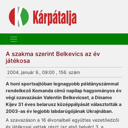
A szakma szerint Belkevics az év
játékosa
2004. január 9., 09:00 , 156. szám
A honi sportsajtóban legnagyobb példányszámmal
rendelkező Komanda című napilap hagyományos év
végi szavazásán Valentin Belkevicset, a Dinamo
Kijev 31 éves belarusz középpályását választották a
2003-as év legjobb labdarúgójának Ukrajnában.
A szavazáson a 16 élvonalbeli együttes vezetőedzői
és játékosai vettek részt (az első helyért 3, a