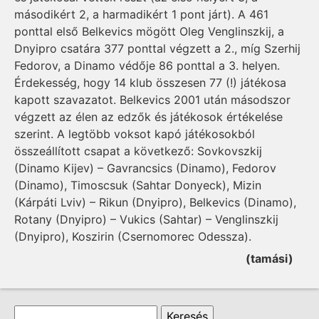
másodikért 2, a harmadikért 1 pont járt). A 461
ponttal első Belkevics mögött Oleg Venglinszkij, a
Dnyipro csatára 377 ponttal végzett a 2., míg Szerhij
Fedorov, a Dinamo védője 86 ponttal a 3. helyen.
Érdekesség, hogy 14 klub összesen 77 (!) játékosa
kapott szavazatot. Belkevics 2001 után másodszor
végzett az élen az edzők és játékosok értékelése
szerint. A legtöbb voksot kapó játékosokból
összeállított csapat a következő: Sovkovszkij
(Dinamo Kijev) – Gavrancsics (Dinamo), Fedorov
(Dinamo), Timoscsuk (Sahtar Donyeck), Mizin
(Kárpáti Lviv) – Rikun (Dnyipro), Belkevics (Dina­mo),
Rotany (Dnyipro) – Vukics (Sahtar) – Venglinszkij
(Dnyipro), Koszirin (Cserno­mo­rec Odessza).
(tamási)
Keresés űrlap
Keresés