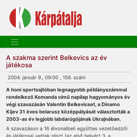
A szakma szerint Belkevics az év
játékosa
2004. január 9., 09:00 , 156. szám
A honi sportsajtóban legnagyobb példányszámmal
rendelkező Komanda című napilap hagyományos év
végi szavazásán Valentin Belkevicset, a Dinamo
Kijev 31 éves belarusz középpályását választották a
2003-as év legjobb labdarúgójának Ukrajnában.
A szavazáson a 16 élvonalbeli együttes vezetőedzői
és játékosai vettek részt (az első helyért 3, a