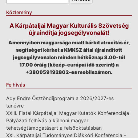
Közlemény
A Kárpátaljai Magyar Kulturális Szövetség
újraindítja jogsegélyvonalát!
Amennyiben magyarsága miatt bárkit atrocitás ér,
segítséget kérhet a KMKSZ által újraindított
jogsegélyvonalon minden hétköznap 8.00-tól
17.00 óráig (közép-európai idő szerint) a
+380959192802-es mobilszámon.
Felhívás
Ady Endre Ösztöndíjprogram a 2026/2027-es
tanévre
XXIII. Fiatal Kárpátaljai Magyar Kutatók Konferenciája
Pályázati felhívás a külhoni magyar
tehetségtámogatásért a felsőoktatásban
XXI. Kárpátaljai Tudományos Diákköri Konferencia –