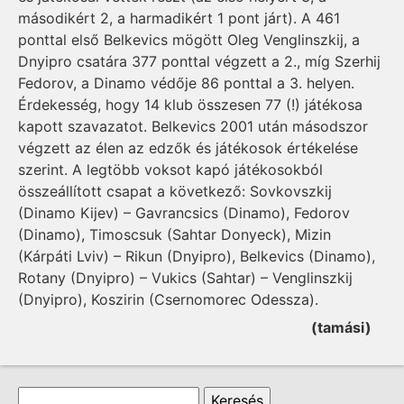
másodikért 2, a harmadikért 1 pont járt). A 461
ponttal első Belkevics mögött Oleg Venglinszkij, a
Dnyipro csatára 377 ponttal végzett a 2., míg Szerhij
Fedorov, a Dinamo védője 86 ponttal a 3. helyen.
Érdekesség, hogy 14 klub összesen 77 (!) játékosa
kapott szavazatot. Belkevics 2001 után másodszor
végzett az élen az edzők és játékosok értékelése
szerint. A legtöbb voksot kapó játékosokból
összeállított csapat a következő: Sovkovszkij
(Dinamo Kijev) – Gavrancsics (Dinamo), Fedorov
(Dinamo), Timoscsuk (Sahtar Donyeck), Mizin
(Kárpáti Lviv) – Rikun (Dnyipro), Belkevics (Dina­mo),
Rotany (Dnyipro) – Vukics (Sahtar) – Venglinszkij
(Dnyipro), Koszirin (Cserno­mo­rec Odessza).
(tamási)
Keresés űrlap
Keresés