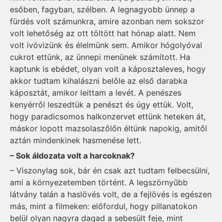
esőben, fagyban, szélben. A legnagyobb ünnep a
fürdés volt számunkra, amire azonban nem sokszor
volt lehetőség az ott töltött hat hónap alatt. Nem
volt ivóvizünk és élelmünk sem. Amikor hógolyóval
cukrot ettünk, az ünnepi menünek számított. Ha
kaptunk is ebédet, olyan volt a káposztaleves, hogy
akkor tudtam kihalászni belőle az első darabka
káposztát, amikor leittam a levét. A penészes
kenyérről leszedtük a penészt és úgy ettük. Volt,
hogy paradicsomos halkonzervet ettünk heteken át,
máskor lopott mazsolaszőlőn éltünk napokig, amitől
aztán mindenkinek hasmenése lett.
– Sok áldozata volt a harcoknak?
– Viszonylag sok, bár én csak azt tudtam felbecsülni,
ami a környezetemben történt. A legszörnyűbb
látvány talán a haslövés volt, de a fejlövés is egészen
más, mint a filmeken: előfordul, hogy pillanatokon
belül olyan nagyra dagad a sebesült feje, mint