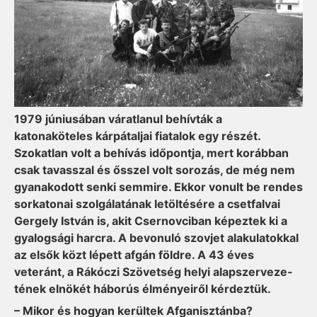
1979 júniusában váratlanul behívták a
katonaköteles kárpátaljai fiatalok egy részét.
Szokatlan volt a behívás időpontja, mert korábban
csak tavasszal és ősszel volt sorozás, de még nem
gyanakodott senki semmire. Ekkor vonult be rendes
sorkatonai szolgálatának letöltésére a csetfalvai
Gergely István is, akit Csernovciban képeztek ki a
gyalogsági harcra. A bevonuló szovjet alakulatokkal
az elsők közt lépett afgán földre. A 43 éves
veteránt, a Rákóczi Szövetség helyi alapszerveze­
tének elnökét háborús élményeiről kérdeztük.
– Mikor és hogyan kerültek Afganisztánba?