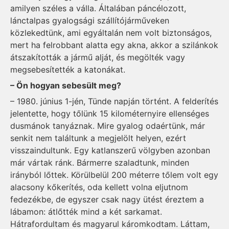
amilyen széles a válla. Általában páncélozott,
lánctalpas gyalogsági szállítójárműveken
közlekedtünk, ami egyáltalán nem volt biztonságos,
mert ha felrobbant alatta egy akna, akkor a szilánkok
átszakították a jármű alját, és megölték vagy
megsebesítették a katonákat.
– Ön hogyan sebesült meg?
– 1980. június 1-jén, Tünde napján történt. A felderítés
jelentette, hogy tőlünk 15 kilométernyire ellenséges
dusmánok tanyáznak. Mire gyalog odaértünk, már
senkit nem találtunk a megjelölt helyen, ezért
visszaindultunk. Egy katlanszerű völgyben azonban
már vártak ránk. Bármerre szaladtunk, minden
irányból lőttek. Körülbelül 200 méterre tőlem volt egy
alacsony kőkerítés, oda kellett volna eljutnom
fedezékbe, de egyszer csak nagy ütést éreztem a
lábamon: átlőtték mind a két sarkamat.
Hátrafordultam és magyarul káromkodtam. Láttam,