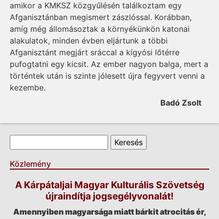
amikor a KMKSZ közgyűlésén találkoztam egy
Afganisztánban megismert zászlóssal. Korábban,
amíg még állomásoztak a környékünkön katonai
alakulatok, minden évben eljártunk a többi
Afganisztánt megjárt sráccal a kígyósi lőtérre
pufogtatni egy kicsit. Az ember nagyon balga, mert a
történtek után is szinte jólesett újra fegyvert venni a
kezembe.
Badó Zsolt
Keresés űrlap
Keresés
Közlemény
A Kárpátaljai Magyar Kulturális Szövetség
újraindítja jogsegélyvonalát!
Amennyiben magyarsága miatt bárkit atrocitás ér,