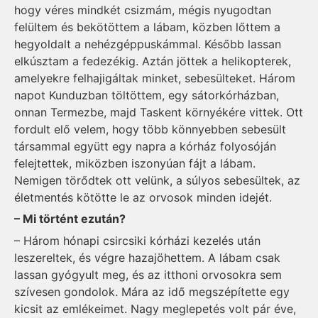
hogy véres mindkét csizmám, mégis nyugodtan
felültem és bekötöttem a lábam, közben lőttem a
hegyoldalt a nehézgéppuskámmal. Később lassan
elkúsztam a fedezékig. Aztán jöttek a helikopterek,
amelyekre felhajigáltak minket, sebesülteket. Három
napot Kun­duzban töltöttem, egy sátorkórházban,
onnan Termezbe, majd Taskent környékére vittek. Ott
fordult elő velem, hogy több könnyebben sebesült
társammal együtt egy napra a kórház folyosóján
felejtettek, miközben iszonyúan fájt a lábam.
Nemigen törődtek ott velünk, a súlyos sebesültek, az
életmentés kötötte le az orvosok minden idejét.
– Mi történt ezután?
– Három hónapi csircsiki kórházi kezelés után
leszereltek, és végre hazajöhettem. A lábam csak
lassan gyógyult meg, és az itthoni orvosokra sem
szívesen gondolok. Mára az idő megszépítette egy
kicsit az emlékeimet. Nagy meglepetés volt pár éve,