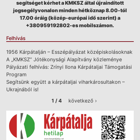
segítséget kérhet a KMKSZ által újraindított
jogsegélyvonalon minden hétköznap 8.00-tól
17.00 óráig (közép-európai idő szerint) a
+380959192802-es mobilszámon.
Felhívás
1956 Kárpátalján – Esszépályázat középiskolásoknak
A „KMKSZ” Jótékonysági Alapítvány közleménye
Pályázati felhívás: Zrínyi Ilona Kárpátaljai Támogatási
Program
Segítsünk együtt a kárpátaljai viharkárosultakon –
Ukrajnából is!
1 / 4
következő ›