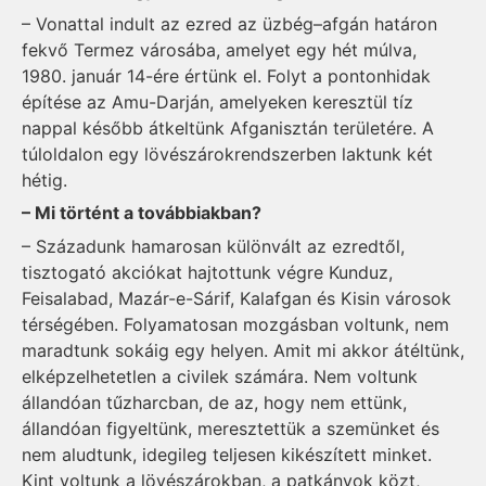
– Vonattal indult az ezred az üzbég–afgán határon
fekvő Termez városába, amelyet egy hét múlva,
1980. január 14-ére értünk el. Folyt a pontonhidak
építése az Amu-Darján, amelyeken keresztül tíz
nappal később átkeltünk Afganisztán területére. A
túloldalon egy lövészárokrendszerben laktunk két
hétig.
– Mi történt a továbbiakban?
– Századunk hamarosan különvált az ezredtől,
tisztogató akciókat hajtottunk végre Kunduz,
Feisalabad, Mazár-e-Sárif, Ka­laf­gan és Kisin városok
térségében. Folyamatosan mozgásban voltunk, nem
maradtunk sokáig egy helyen. Amit mi akkor átéltünk,
elképzelhetetlen a civilek számára. Nem voltunk
állandóan tűzharcban, de az, hogy nem ettünk,
állandóan figyeltünk, meresztettük a szemünket és
nem aludtunk, idegileg teljesen kikészített minket.
Kint voltunk a lövészárokban, a patkányok közt,