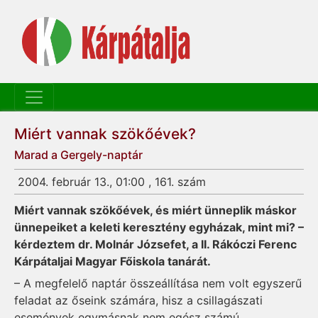
Miért vannak szökőévek?
Marad a Gergely-naptár
2004. február 13., 01:00 , 161. szám
Miért vannak szökőévek, és miért ünneplik máskor
ünnepeiket a keleti keresztény egyházak, mint mi? –
kérdeztem dr. Molnár Józsefet, a II. Rákóczi Ferenc
Kárpátaljai Magyar Főiskola tanárát.
– A megfelelő naptár összeállítása nem volt egyszerű
feladat az őseink számára, hisz a csillagászati
események egymásnak nem egész számú