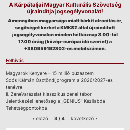
A Kárpátaljai Magyar Kulturális Szövetség
újraindítja jogsegélyvonalát!
Amennyiben magyarsága miatt bárkit atrocitás ér,
segítséget kérhet a KMKSZ által újraindított
jogsegélyvonalon minden hétköznap 8.00-tól
17.00 óráig (közép-európai idő szerint) a
+380959192802-es mobilszámon.
Felhívás
Magyarok Kenyere – 15 millió búzaszem
Soós Kálmán Ösztöndíjprogram a 2026/2027-es
tanévre
II. ZeneVarázslat klasszikus zenei tábor
Jelentkezési lehetőség a „GENIUS” Kézilabda
Tehetségpontokba
‹ előző
3 / 4
következő ›