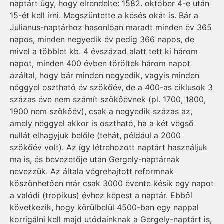
naptárt úgy, hogy elrendelte: 1582. október 4-e után
15-ét kell írni. Megszüntette a késés okát is. Bár a
Julianus-naptárhoz hasonlóan maradt minden év 365
napos, minden negyedik év pedig 366 napos, de
mivel a többlet kb. 4 évszázad alatt tett ki három
napot, minden 400 évben töröltek három napot
azáltal, hogy bár minden negyedik, vagyis minden
néggyel osztható év szökőév, de a 400-as ciklusok 3
százas éve nem számít szökőévnek (pl. 1700, 1800,
1900 nem szökőév), csak a negyedik százas az,
amely néggyel akkor is osztható, ha a két végső
nullát elhagyjuk belőle (tehát, például a 2000
szökőév volt). Az így létrehozott naptárt használjuk
ma is, és bevezetője után Gergely-naptárnak
nevezzük. Az általa végrehajtott reformnak
köszönhetően már csak 3000 évente késik egy napot
a valódi (tropikus) évhez képest a nap­­tár. Ebből
következik, hogy kö­rülbelül 4500-ban egy nappal
korrigálni kell majd utó­dainknak a Gergely-naptárt is,