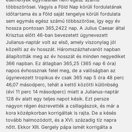
többszörösei. Vagyis a Föld Nap körüli fordulatának
időtartama és a Föld saját tengelye körüli fordulata
sem egymás egész számú többszöröse, így egy év
hossza pontosan 365,2422 nap. A Julius Caesar által
Krisztus előtt 46-ban bevezetett úgynevezett
Julianus-naptár volt az első, amely viszonylag jól
közelíti az év hosszát. Háromszázhatvanöt napban
állapították meg az év hosszát és minden negyediket
366 napban. Ez átlagban 365,25 (365 nap 6 óra)
napos évhossznak felel meg, de a valóságban az
úgynevezett tropikus év csak 365 nap 5 óra 48 perc
46,07 másodperc, tehát a kettő közötti különbség
(évi 11 perc 14 másodperc) miatt a Juli­a­nus-naptár
128 év alatt egy teljes napot késik. Ezt persze
nagyon régen észrevették a csillagászok, és már a
kora középkorban korrigáltak is rajta. De a késés
tovább halmozódott, és a XVI. századig tíz napra
nőtt. Ekkor XIII. Gergely pápa ismét korrigálta a