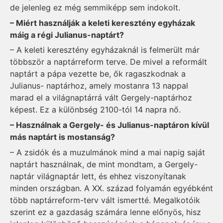
de jelenleg ez még semmiképp sem indokolt.
– Miért használják a keleti keresztény egyházak
máig a régi Julianus-naptárt?
– A keleti keresztény egyházaknál is felmerült már
többször a naptárreform terve. De mivel a reformált
naptárt a pápa vezette be, ők ragaszkodnak a
Julianus- naptárhoz, amely mostanra 13 nappal
marad el a világnaptárrá vált Gergely-naptárhoz
képest. Ez a különbség 2100-tól 14 napra nő.
– Használnak a Gergely- és Julianus-naptáron kívül
más naptárt is mostanság?
– A zsidók és a muzulmánok mind a mai napig saját
naptárt használnak, de mint mondtam, a Gergely-
naptár világnaptár lett, és ehhez viszonyítanak
minden országban. A XX. század folyamán egyébként
több naptárreform-terv vált ismertté. Megalkotóik
szerint ez a gazdaság számára lenne előnyös, hisz