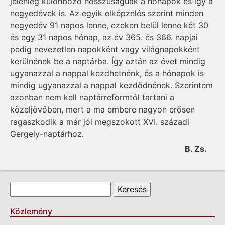
jelenleg különböző hosszúságúak a hónapok és így a
negyedévek is. Az egyik elképzelés sze­rint minden
negyedév 91 napos lenne, ezeken belül lenne két 30
és egy 31 napos hónap, az év 365. és 366. napjai
pedig nevezetlen napokként vagy világnapokként
kerülnének be a naptárba. Így aztán az évet mindig
ugyanazzal a nappal kezdhetnénk, és a hónapok is
mindig ugyanazzal a nappal kezdődnének. Szerintem
azonban nem kell naptárreformtól tartani a
közeljövőben, mert a ma embere nagyon erősen
ragaszkodik a már jól megszokott XVI. századi
Gergely-naptárhoz.
B. Zs.
Keresés űrlap
Keresés
Közlemény