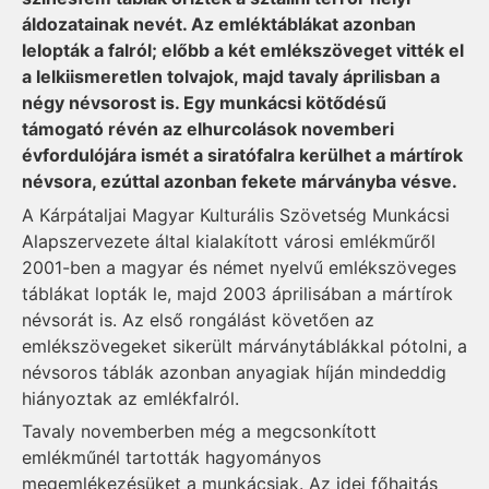
áldozatainak nevét. Az emléktáblákat azonban
lelopták a falról; előbb a két emlékszöveget vitték el
a lelkiismeretlen tolvajok, majd tavaly áprilisban a
négy névsorost is. Egy munkácsi kötődésű
támogató révén az elhurcolások novemberi
évfordulójára ismét a siratófalra kerülhet a mártírok
névsora, ezúttal azonban fekete márványba vésve.
A Kárpátaljai Magyar Kulturális Szövetség Munkácsi
Alapszervezete által kialakított városi emlékműről
2001-ben a magyar és német nyelvű emlékszöveges
táblákat lopták le, majd 2003 áprilisában a mártírok
névsorát is. Az első rongálást követően az
emlékszövegeket sikerült márványtáblákkal pótolni, a
névsoros táblák azonban anyagiak híján mindeddig
hiányoztak az emlékfalról.
Tavaly novemberben még a megcsonkított
emlékműnél tartották hagyományos
megemlékezésüket a munkácsiak. Az idei főhajtás