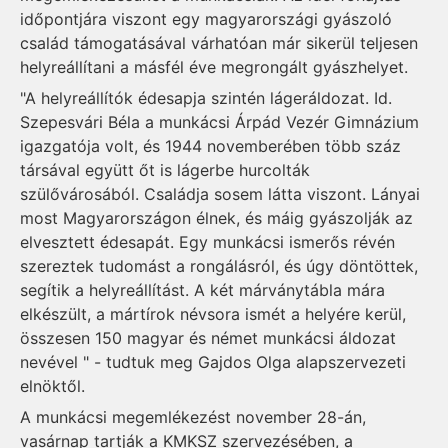
időpontjára viszont egy magyarországi gyászoló
család támogatásával várhatóan már sikerül teljesen
helyreállítani a másfél éve megrongált gyászhelyet.
"A helyreállítók édesapja szintén lágeráldozat. Id.
Szepesvári Béla a munkácsi Árpád Vezér Gimnázium
igazgatója volt, és 1944 novemberében több száz
társával együtt őt is lágerbe hurcolták
szülővárosából. Családja sosem látta viszont. Lányai
most Magyarországon élnek, és máig gyászolják az
elvesztett édesapát. Egy munkácsi ismerős révén
szereztek tudomást a rongálásról, és úgy döntöttek,
segítik a helyreállítást. A két márványtábla mára
elkészült, a mártírok névsora ismét a helyére kerül,
összesen 150 magyar és német munkácsi áldozat
nevével " - tudtuk meg Gajdos Olga alapszervezeti
elnöktől.
A munkácsi megemlékezést november 28-án,
vasárnap tartják a KMKSZ szervezésében, a