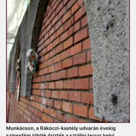
Munkácson, a Rákóczi-kastély udvarán évekig
színesfém táblák őrizték a sztálini terror helyi