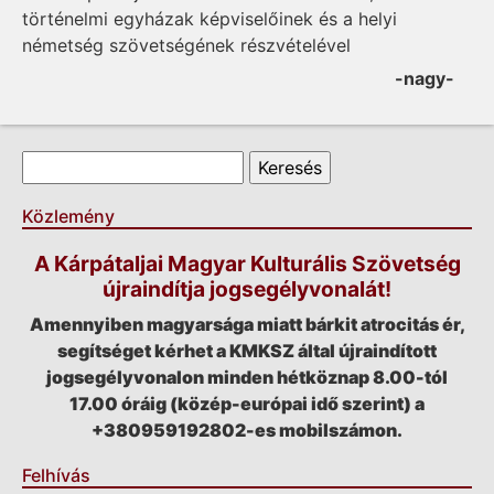
történelmi egyházak képviselőinek és a helyi
németség szövetségének részvételével
-nagy-
Keresés űrlap
Keresés
Közlemény
A Kárpátaljai Magyar Kulturális Szövetség
újraindítja jogsegélyvonalát!
Amennyiben magyarsága miatt bárkit atrocitás ér,
segítséget kérhet a KMKSZ által újraindított
jogsegélyvonalon minden hétköznap 8.00-tól
17.00 óráig (közép-európai idő szerint) a
+380959192802-es mobilszámon.
Felhívás