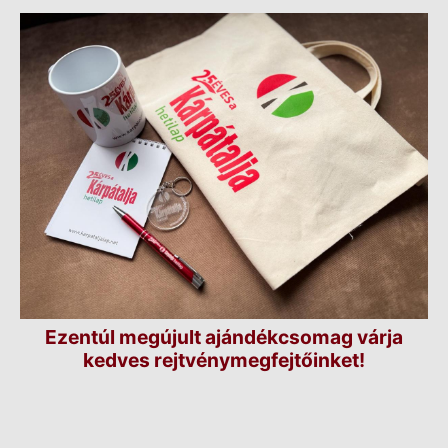
Ezentúl megújult ajándékcsomag várja
kedves rejtvénymegfejtőinket!