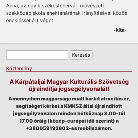
Anna, az egyik székesfehérvári művészeti
szakközépiskola énektanárának irányításával közös
énekléssel ért véget.
-kita-
Keresés űrlap
Keresés
Közlemény
A Kárpátaljai Magyar Kulturális Szövetség
újraindítja jogsegélyvonalát!
Amennyiben magyarsága miatt bárkit atrocitás ér,
segítséget kérhet a KMKSZ által újraindított
jogsegélyvonalon minden hétköznap 8.00-tól
17.00 óráig (közép-európai idő szerint) a
+380959192802-es mobilszámon.