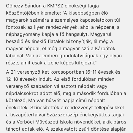
Gönczy Sándor, a KMPSZ elnökségi tagja
köszöntőjében kiemelte: "A kisebbségben élő
magyarok számára a személyes kapcsolatokon túl
fontosak az ilyen rendezvények, ahol a népzene, a
néphagyomány kapja a fő hangsúlyt. Magyarul
beszélő és éneklő fiatalok bizonyítják, él még a
magyar népdal, él még a magyar szó a Kárpátok
lábainál. Van az emberi gondolatvilágnak egy olyan
része, amit csak a zene képes kifejezni."
A 21 versenyző két korcsoportban (6-11 évesek és
12-18 évesek) indult. Az első fordulóban minden
versenyző szabadon választott népdalt vagy
népdalcsokrot adott elő, míg a második fordulóban a
kötelező, Ma van húsvét napja című népdalt
énekelték. Színesítették a rendezvényt fellépésükkel
a tiszapéterfalvai Százszorszép énekegyüttes tagjai
és a Verbőci Művészeti Iskola növendékei, akik páros
táncot adtak elő. A szakavatott zsűri döntése alapján