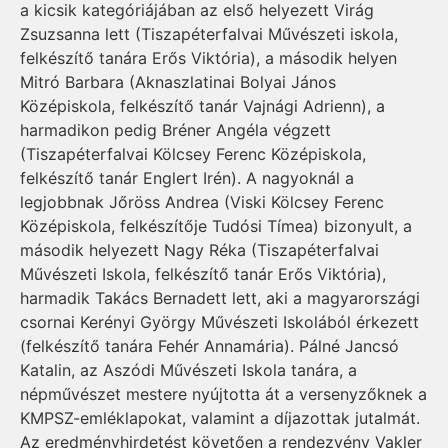
a kicsik kategóriájában az első helyezett Virág
Zsuzsanna lett (Tiszapéterfalvai Művészeti iskola,
felkészítő tanára Erős Viktória), a második helyen
Mitró Barbara (Aknaszlatinai Bolyai János
Középiskola, felkészítő tanár Vajnági Adrienn), a
harmadikon pedig Bréner Angéla végzett
(Tiszapéterfalvai Kölcsey Ferenc Középiskola,
felkészítő tanár Englert Irén). A nagyoknál a
legjobbnak Jőröss Andrea (Viski Kölcsey Ferenc
Középiskola, felkészítője Tudósi Tímea) bizonyult, a
második helyezett Nagy Réka (Tiszapéterfalvai
Művészeti Iskola, felkészítő tanár Erős Viktória),
harmadik Takács Bernadett lett, aki a magyarországi
csornai Kerényi György Művészeti Iskolából érkezett
(felkészítő tanára Fehér Annamária). Pálné Jancsó
Katalin, az Aszódi Művészeti Iskola tanára, a
népművészet mestere nyújtotta át a versenyzőknek a
KMPSZ-emléklapokat, valamint a díjazottak jutalmát.
Az eredményhirdetést követően a rendezvény Vakler