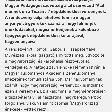
Magyar Pedagógusszövetség által szervezett "Átal
mennék én a Tiszán ..." népdaléneklési versenynek.
A rendezvény célja lehetővé tenni a magyar
anyanyelvű gyerekek számára, hogy felmérjék
énektudásukat, megismerkedjenek a különböző
tájegységek népdaléneklési kultúrájával,
hagyományaival.
A rendezvényt Homoki Gábor, a Tiszapéterfalvi
Művészeti Iskola igazgatója nyitotta meg, üdvözölte
a magyarországi és kárpátaljai résztvevőket,
vendégeket. A hattagú zsűri elnöke Németh István, a
Magyar Tudományos Akadémia Zenetudományi
Intézetének főmunkatársa volt. Már hagyománynak
számít, hogy magyarországi versenyzők is indulnak
ezen a versenyen. Ez alkalommal a megmérettetésen
a tiszapéterfalvi, aknaszlatinai, nagyberegi, verbőci,
forgolányi, viski, valamint csornai (Magyarország)
énekesek vettek részt.