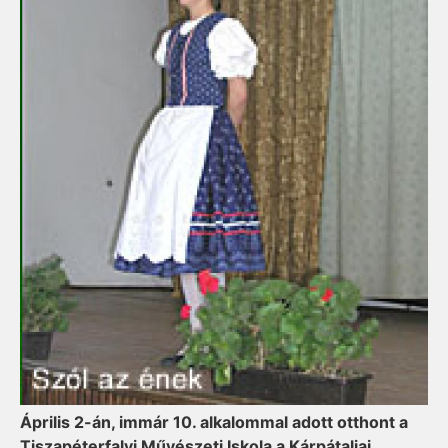
Április 2-án, immár 10. alkalommal adott otthont a
Tiszapéterfalvi Művészeti Iskola a Kárpátaljai