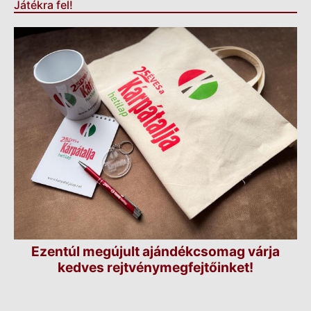
Játékra fel!
Ezentúl megújult ajándékcsomag várja
kedves rejtvénymegfejtőinket!