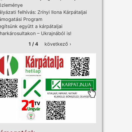
özleménye
ályázati felhívás: Zrínyi Ilona Kárpátaljai
ámogatási Program
egítsünk együtt a kárpátaljai
iharkárosultakon – Ukrajnából is!
1 / 4
következő ›