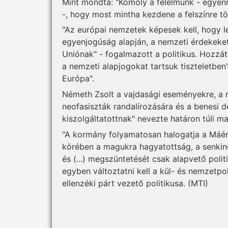
Mint mondta: "Komoly a félelmünk - egye
-, hogy most mintha kezdene a felszínre tö
"Az európai nemzetek képesek kell, hogy le
egyenjogúság alapján, a nemzeti érdekeke
Uniónak" - fogalmazott a politikus. Hozzáte
a nemzeti alapjogokat tartsuk tiszteletben
Európa".
Németh Zsolt a vajdasági eseményekre, a ro
neofasiszták randalírozására és a benesi d
kiszolgáltatottnak" nevezte határon túli m
"A kormány folyamatosan halogatja a Máért 
körében a magukra hagyatottság, a senkinek
és (...) megszüntetését csak alapvető polit
egyben változtatni kell a kül- és nemzetpo
ellenzéki párt vezető politikusa. (MTI)