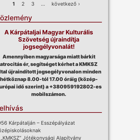
ldalak
1
2
3
…
következő ›
özlemény
A Kárpátaljai Magyar Kulturális
Szövetség újraindítja
jogsegélyvonalát!
Amennyiben magyarsága miatt bárkit
atrocitás ér, segítséget kérhet a KMKSZ
ltal újraindított jogsegélyvonalon minden
hétköznap 8.00-tól 17.00 óráig (közép-
urópai idő szerint) a +380959192802-es
mobilszámon.
elhívás
956 Kárpátalján – Esszépályázat
özépiskolásoknak
 „KMKSZ” Jótékonysági Alapítvány