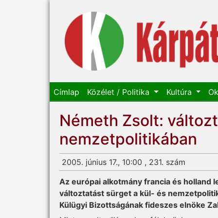
Címlap
Közélet / Politika
Kultúra
Ok
Németh Zsolt: változta
nemzetpolitikában
2005. június 17., 10:00 , 231. szám
Az európai alkotmány francia és holland 
változtatást sürget a kül- és nemzetpoli
Külügyi Bizottságának fideszes elnöke Za