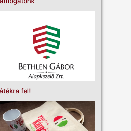
ámogatónk
átékra fel!