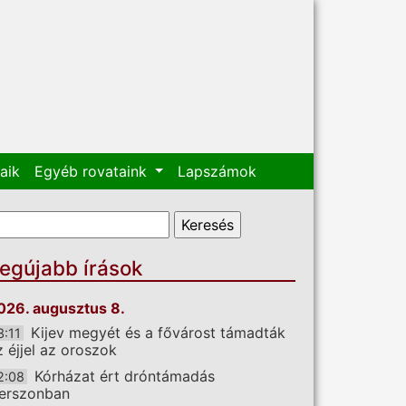
aik
Egyéb rovataink
Lapszámok
eresés űrlap
eresés
egújabb írások
026. augusztus 8.
Kijev megyét és a fővárost támadták
3:11
z éjjel az oroszok
Kórházat ért dróntámadás
2:08
erszonban