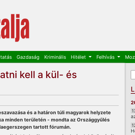
tatás
Gazdaság
Kriminális
Hitélet
Felhívás
Moz
tni kell a kül- és
K
K
L
2
1
leszavazása és a határon túli magyarok helyzete
a
tika minden területén - mondta az Országgyűlés
1
laegerszegen tartott fórumán.
H