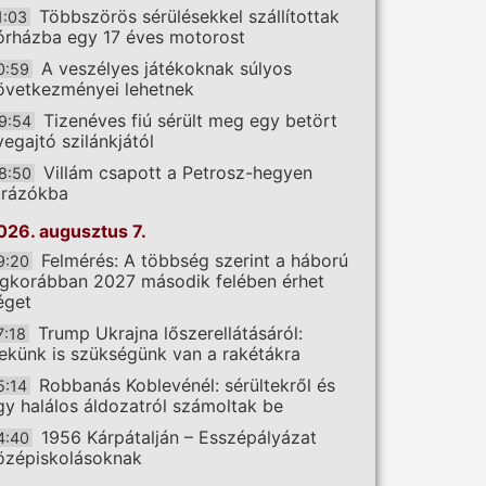
Többszörös sérülésekkel szállítottak
1:03
órházba egy 17 éves motorost
A veszélyes játékoknak súlyos
0:59
övetkezményei lehetnek
Tizenéves fiú sérült meg egy betört
9:54
vegajtó szilánkjától
Villám csapott a Petrosz-hegyen
8:50
úrázókba
026. augusztus 7.
Felmérés: A többség szerint a háború
9:20
egkorábban 2027 második felében érhet
éget
Trump Ukrajna lőszerellátásáról:
7:18
ekünk is szükségünk van a rakétákra
Robbanás Koblevénél: sérültekről és
5:14
gy halálos áldozatról számoltak be
1956 Kárpátalján – Esszépályázat
4:40
özépiskolásoknak