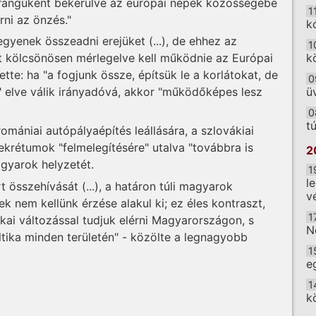
nrangúként bekerülve az európai népek közösségébe
1
rni az önzés."
k
gyenek összeadni erejüket (...), de ehhez az
1
k
t kölcsönösen mérlegelve kell működnie az Európai
tte: ha "a fogjunk össze, építsük le a korlátokat, de
0
ü
" elve válik irányadóvá, akkor "működőképes lesz
0
t
mániai autópályaépítés leállására, a szlovákiai
ekrétumok "felmelegítésére" utalva "továbbra is
2
agyarok helyzetét.
1
l
összehívását (...), a határon túli magyarok
v
 nem kellünk érzése alakul ki; ez éles kontraszt,
1
ikai változással tudjuk elérni Magyarországon, s
N
ltika minden területén" - közölte a legnagyobb
1
e
1
k