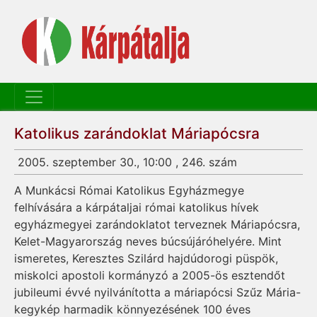
Katolikus zarándoklat Máriapócsra
2005. szeptember 30., 10:00 , 246. szám
A Munkácsi Római Katolikus Egyházmegye
felhívására a kárpátaljai római katolikus hívek
egyházmegyei zarándoklatot terveznek Máriapócsra,
Kelet-Magyarország neves búcsújáróhelyére. Mint
ismeretes, Keresztes Szilárd hajdúdorogi püspök,
miskolci apostoli kormányzó a 2005-ös esztendőt
jubileumi évvé nyilvánította a máriapócsi Szűz Mária-
kegykép harmadik könnyezésének 100 éves