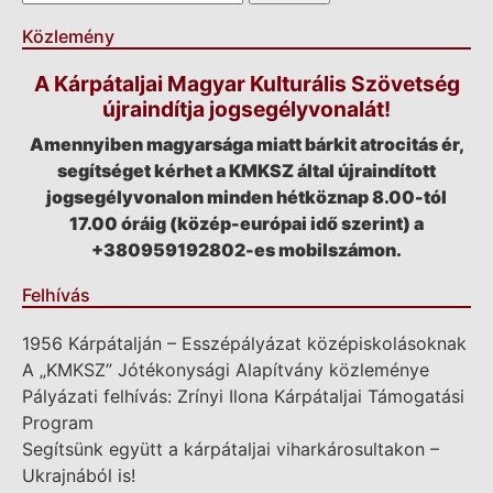
Közlemény
A Kárpátaljai Magyar Kulturális Szövetség
újraindítja jogsegélyvonalát!
Amennyiben magyarsága miatt bárkit atrocitás ér,
segítséget kérhet a KMKSZ által újraindított
jogsegélyvonalon minden hétköznap 8.00-tól
17.00 óráig (közép-európai idő szerint) a
+380959192802-es mobilszámon.
Felhívás
1956 Kárpátalján – Esszépályázat középiskolásoknak
A „KMKSZ” Jótékonysági Alapítvány közleménye
Pályázati felhívás: Zrínyi Ilona Kárpátaljai Támogatási
Program
Segítsünk együtt a kárpátaljai viharkárosultakon –
Ukrajnából is!