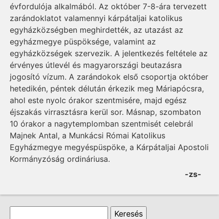
évfordulója alkalmából. Az október 7-8-ára tervezett
zarándoklatot valamennyi kárpátaljai katolikus
egyházközségben meghirdették, az utazást az
egyházmegye püspöksége, valamint az
egyházközségek szervezik. A jelentkezés feltétele az
érvényes útlevél és magyarországi beutazásra
jogosító vízum. A zarándokok első csoportja október
hetedikén, péntek délután érkezik meg Máriapócsra,
ahol este nyolc órakor szentmisére, majd egész
éjszakás virrasztásra kerül sor. Másnap, szombaton
10 órakor a nagytemplomban szentmisét celebrál
Majnek Antal, a Munkácsi Római Katolikus
Egyházmegye megyéspüspöke, a Kárpátaljai Apostoli
Kormányzóság ordináriusa.
-zs-
Keresés űrlap
Keresés