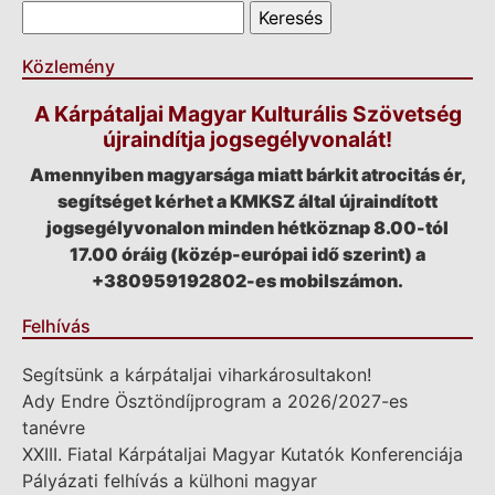
Keresés űrlap
Keresés
Közlemény
A Kárpátaljai Magyar Kulturális Szövetség
újraindítja jogsegélyvonalát!
Amennyiben magyarsága miatt bárkit atrocitás ér,
segítséget kérhet a KMKSZ által újraindított
jogsegélyvonalon minden hétköznap 8.00-tól
17.00 óráig (közép-európai idő szerint) a
+380959192802-es mobilszámon.
Felhívás
Segítsünk a kárpátaljai viharkárosultakon!
Ady Endre Ösztöndíjprogram a 2026/2027-es
tanévre
XXIII. Fiatal Kárpátaljai Magyar Kutatók Konferenciája
Pályázati felhívás a külhoni magyar