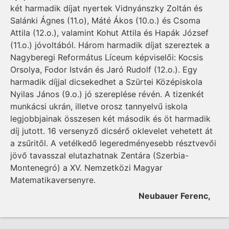
két harmadik díjat nyertek Vidnyánszky Zoltán és
Salánki Ágnes (11.o), Máté Ákos (10.o.) és Csoma
Attila (12.o.), valamint Kohut Attila és Hapák József
(11.o.) jóvoltából. Három harmadik díjat szereztek a
Nagyberegi Református Líceum képviselői: Kocsis
Orsolya, Fodor István és Jaró Rudolf (12.o.). Egy
harmadik díjjal dicsekedhet a Szürtei Középiskola
Nyilas János (9.o.) jó szereplése révén. A tizenkét
munkácsi ukrán, illetve orosz tannyelvű iskola
legjobbjainak összesen két második és öt harmadik
díj jutott. 16 versenyző dicsérő oklevelet vehetett át
a zsűritől. A vetélkedő legeredményesebb résztvevői
jövő tavasszal elutazhatnak Zentára (Szerbia-
Montenegró) a XV. Nemzetközi Magyar
Matematikaversenyre.
Neubauer Ferenc,