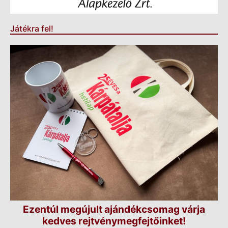
Játékra fel!
Ezentúl megújult ajándékcsomag várja
kedves rejtvénymegfejtőinket!