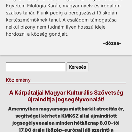
Egyetem Filológia Karán, magyar nyelv és irodalom
szakos tanár. Fiunk pedig a beregszászi főiskolán
kertészmérnöknek tanul. A családom támogatása
nélkül bizony nem tudnám ilyen hosszú ideje
hordozni a község gondjait.
-dózsa-
Keresés űrlap
Keresés
Közlemény
A Kárpátaljai Magyar Kulturális Szövetség
újraindítja jogsegélyvonalát!
Amennyiben magyarsága miatt bárkit atrocitás ér,
segítséget kérhet a KMKSZ által újraindított
jogsegélyvonalon minden hétköznap 8.00-tól
17.00 óráig (közép-európai idő szerint) a