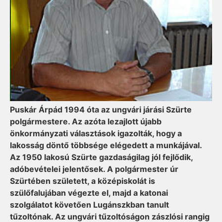
Puskár Árpád 1994 óta az ungvári járási Szürte
polgármestere. Az azóta lezajlott újabb
önkormányzati választások igazolták, hogy a
lakosság döntő többsége elégedett a munkájával.
Az 1950 lakosú Szürte gazdaságilag jól fejlődik,
adóbevételei jelentősek. A polgármester úr
Szürtében született, a középiskolát is
szülőfalujában végezte el, majd a katonai
szolgálatot követően Lugánszkban tanult
tűzoltónak. Az ungvári tűzoltóságon zászlósi rangig