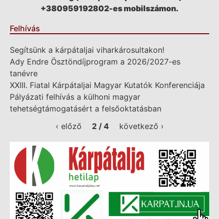
+380959192802-es mobilszámon.
Felhívás
Segítsünk a kárpátaljai viharkárosultakon!
Ady Endre Ösztöndíjprogram a 2026/2027-es
tanévre
XXIII. Fiatal Kárpátaljai Magyar Kutatók Konferenciája
Pályázati felhívás a külhoni magyar
tehetségtámogatásért a felsőoktatásban
‹ előző
2 / 4
következő ›