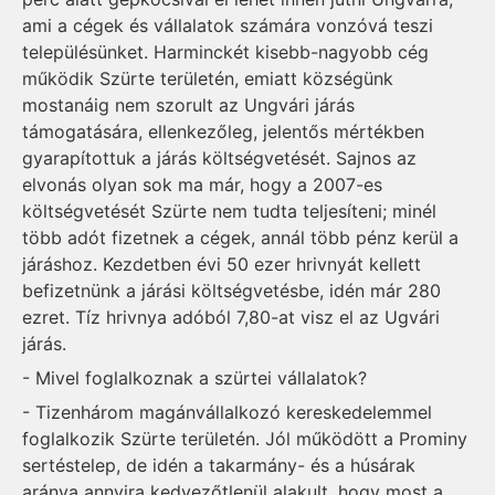
ami a cégek és vállalatok számára vonzóvá teszi
településünket. Harminckét kisebb-nagyobb cég
működik Szürte területén, emiatt községünk
mostanáig nem szorult az Ungvári járás
támogatására, ellenkezőleg, jelentős mértékben
gyarapítottuk a járás költségvetését. Sajnos az
elvonás olyan sok ma már, hogy a 2007-es
költségvetését Szürte nem tudta teljesíteni; minél
több adót fizetnek a cégek, annál több pénz kerül a
járáshoz. Kezdetben évi 50 ezer hrivnyát kellett
befizetnünk a járási költségvetésbe, idén már 280
ezret. Tíz hrivnya adóból 7,80-at visz el az Ugvári
járás.
- Mivel foglalkoznak a szürtei vállalatok?
- Tizenhárom magánvállalkozó kereskedelemmel
foglalkozik Szürte területén. Jól működött a Prominy
sertéstelep, de idén a takarmány- és a húsárak
aránya annyira kedvezőtlenül alakult, hogy most a