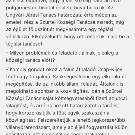
az sincs eldöntve, hogy a két község határán lévő
polgármesteri hivatal épülete hova tartozik. Az
Ungvári Járási Tanács határozata értelmében az
emeleti rész a Szürtei Községi Tanácsé maradt, míg
az épület földszintjét megvásárolta egy téglási
vállalkozó. Elképzelhető, hogy ott rendezik majd be a
téglási tanácsot.
- Milyen problémák és feladatok állnak jelenleg a
községi tanács előtt?
- Komoly gondot okoz a falun áthaladó Csap-Kijev
főút nagy forgalma. Szükséges lenne egy elkerülő út
megépítése, de ez inkább állami feladat. Általunk is
megoldható azonban a közvilágítás. Idén a Szürtei
Községi Tanács saját költségvetéséből fizeti az utcai
világítást, és arról is hozott határozatot a tanács,
hogy korszerűsítjük a főút egyik szakaszán a
közvilágítást. Felszereltetjük a lehető legkorszerűbb
villanyórarendszert, amely az éjjeli fogyasztást külön
számlázza, ezt kombináljuk energiatakarékos