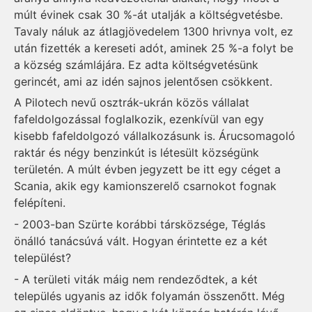
múlt évinek csak 30 %-át utalják a költségvetésbe.
Tavaly náluk az átlagjövedelem 1300 hrivnya volt, ez
után fizették a kereseti adót, aminek 25 %-a folyt be
a község számlájára. Ez adta költségvetésünk
gerincét, ami az idén sajnos jelentősen csökkent.
A Pilotech nevű osztrák-ukrán közös vállalat
fafeldolgozással foglalkozik, ezenkívül van egy
kisebb fafeldolgozó vállalkozásunk is. Árucsomagoló
raktár és négy benzinkút is létesült községünk
területén. A múlt évben jegyzett be itt egy céget a
Scania, akik egy kamionszerelő csarnokot fognak
felépíteni.
- 2003-ban Szürte korábbi társközsége, Téglás
önálló tanácsúvá vált. Hogyan érintette ez a két
települést?
- A területi viták máig nem rendeződtek, a két
település ugyanis az idők folyamán összenőtt. Még