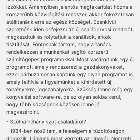
izzókkal. Amennyiben jelentős megtakarítást hozna a
korszerűbb közvilágítási rendszer, akkor fokozatosan
átállítanánk erre az egész községet. Ezenkívül
szeretnénk idén befejezni az új családorvosi rendelőt,
megkezdtük és folytatjuk a kanálisok, árkok
tisztítását. Fontosnak tartom, hogy a tanács
rendelkezzen a munkánkat segítő korszerű
számítógépes programokkal. Most vásároltunk egy új
programot, amely rendszerezi a gazdakönyveket,
ezzel párhuzamosan kaptunk egy olyan programot is,
amely felhívja a figyelmünket a kihirdetett új
törvényekre, jogszabályokra. Szükség lenne még egy
könyvelési software-re, de az olyan sokba kerül,
hogy több községnek közösen lenne jó
megvásárolni.
- Szólna néhány szót családjáról?
- 1984-ben nősültem, a feleségem a tűzoltóságon
dolgozik. Lányunk most végzett az Ungvári Nemzeti