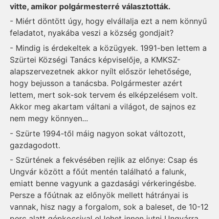
vitte, amikor polgármesterré választották.
- Miért döntött úgy, hogy elvállalja ezt a nem könnyű
feladatot, nyakába veszi a község gondjait?
- Mindig is érdekeltek a közügyek. 1991-ben lettem a
Szürtei Községi Tanács képviselője, a KMKSZ-
alapszervezetnek akkor nyílt először lehetősége,
hogy bejusson a tanácsba. Polgármester azért
lettem, mert sok-sok tervem és elképzelésem volt.
Akkor meg akartam váltani a világot, de sajnos ez
nem megy könnyen...
- Szürte 1994-től máig nagyon sokat változott,
gazdagodott.
- Szürtének a fekvésében rejlik az előnye: Csap és
Ungvár között a főút mentén található a falunk,
emiatt benne vagyunk a gazdasági vérkeringésbe.
Persze a főútnak az előnyök mellett hátrányai is
vannak, hisz nagy a forgalom, sok a baleset, de 10-12
perc alatt gépkocsival el lehet innen jutni Ungvárra,