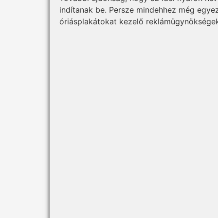
indítanak be. Persze mindehhez még egyezte
óriásplakátokat kezelő reklámügynökségek