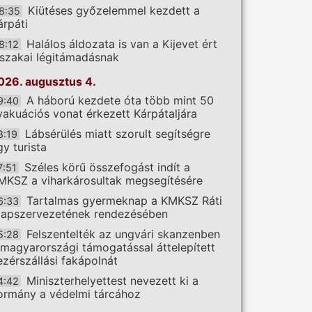
Kiütéses győzelemmel kezdett a
8:35
árpáti
Halálos áldozata is van a Kijevet ért
8:12
jszakai légitámadásnak
026. augusztus 4.
A háború kezdete óta több mint 50
9:40
vakuációs vonat érkezett Kárpátaljára
Lábsérülés miatt szorult segítségre
8:19
gy turista
Széles körű összefogást indít a
7:51
MKSZ a viharkárosultak megsegítésére
Tartalmas gyermeknap a KMKSZ Ráti
6:33
lapszervezetének rendezésében
Felszentelték az ungvári skanzenben
5:28
 magyarországi támogatással áttelepített
ezérszállási fakápolnát
Miniszterhelyettest nevezett ki a
4:42
ormány a védelmi tárcához