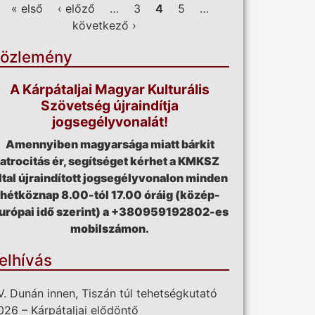
ldalak
« első
‹ előző
…
3
4
5
…
következő ›
özlemény
A Kárpátaljai Magyar Kulturális
Szövetség újraindítja
jogsegélyvonalát!
Amennyiben magyarsága miatt bárkit
atrocitás ér, segítséget kérhet a KMKSZ
ltal újraindított jogsegélyvonalon minden
hétköznap 8.00-tól 17.00 óráig (közép-
urópai idő szerint) a +380959192802-es
mobilszámon.
elhívás
V. Dunán innen, Tiszán túl tehetségkutató
026 – Kárpátaljai elődöntő