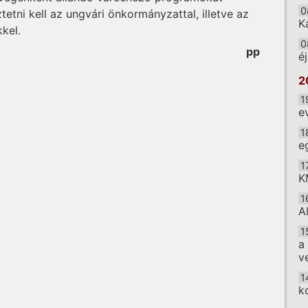
0
tni kell az ungvári önkormányzattal, illetve az
K
kel.
0
pp
é
2
1
e
1
e
1
K
1
A
1
a
v
1
k