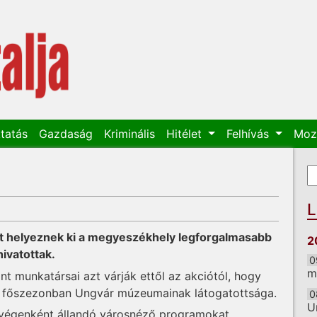
tatás
Gazdaság
Kriminális
Hitélet
Felhívás
Moz
K
K
L
lát helyeznek ki a megyeszékhely legforgalmasabb
2
hivatottak.
0
m
nt munkatársai azt várják ettől az akciótól, hogy
 főszezonban Ungvár múzeumainak látogatottsága.
0
U
tvégenként állandó városnéző programokat