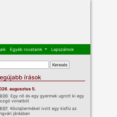
aik
Egyéb rovataink
Lapszámok
eresés űrlap
eresés
egújabb írások
026. augusztus 5.
Egy nő és egy gyermek ugrott ki egy
9:20
ozgó vonatból
Kőolajterméket ivott egy kisfiú az
8:57
ngvári járásban