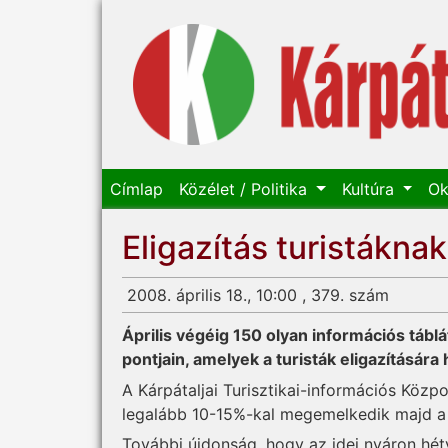
Címlap
Közélet / Politika
Kultúra
Ok
Eligazítás turistáknak
2008. április 18., 10:00 , 379. szám
Április végéig 150 olyan információs táb
pontjain, amelyek a turisták eligazítására 
A Kárpátaljai Turisztikai-információs Közpo
legalább 10-15%-kal megemelkedik majd a
További újdonság, hogy az idei nyáron hé