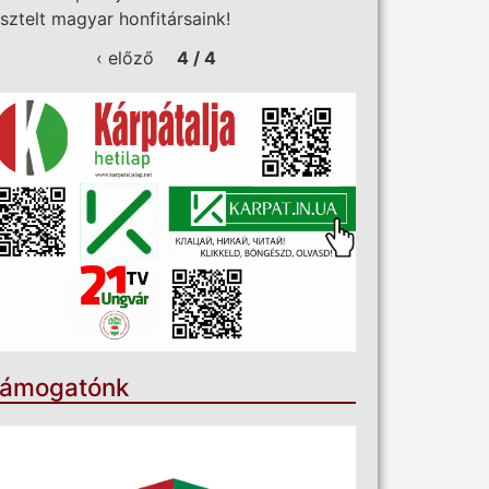
isztelt magyar honfitársaink!
‹ előző
4 / 4
ámogatónk