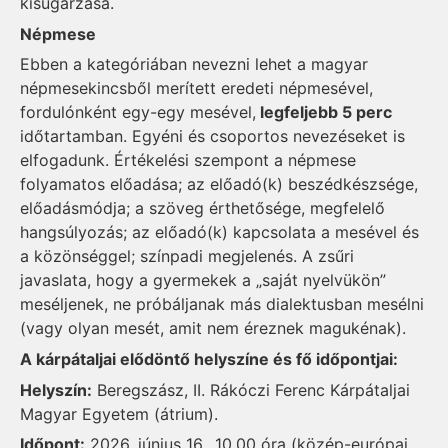
kisugárzása.
Népmese
Ebben a kategóriában nevezni lehet a magyar
népmesekincsből merített eredeti népmesével,
fordulónként egy-egy mesével,
legfeljebb 5 perc
időtartamban. Egyéni és csoportos nevezéseket is
elfogadunk. Értékelési szempont a népmese
folyamatos előadása; az előadó(k) beszédkészsége,
előadásmódja; a szöveg érthetősége, megfelelő
hangsúlyozás; az előadó(k) kapcsolata a mesével és
a közönséggel; színpadi megjelenés. A zsűri
javaslata, hogy a gyermekek a „saját nyelvükön”
meséljenek, ne próbáljanak más dialektusban mesélni
(vagy olyan mesét, amit nem éreznek magukénak).
A kárpátaljai elődöntő helyszíne és fő időpontjai:
Helyszín:
Beregszász, II. Rákóczi Ferenc Kárpátaljai
Magyar Egyetem (átrium).
Időpont:
2026. június 16., 10.00 óra (közép-európai