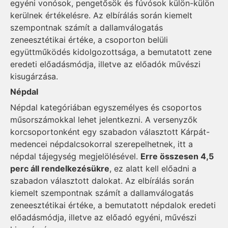
egyéni vonósok, pengetősök és fúvósok külön-külön
kerülnek értékelésre. Az elbírálás során kiemelt
szempontnak számít a dallamválogatás
zeneesztétikai értéke, a csoporton belüli
együttműködés kidolgozottsága, a bemutatott zene
eredeti előadásmódja, illetve az előadók művészi
kisugárzása.
Népdal
Népdal kategóriában egyszemélyes és csoportos
műsorszámokkal lehet jelentkezni. A versenyzők
korcsoportonként egy szabadon választott Kárpát-
medencei népdalcsokorral szerepelhetnek, itt a
népdal tájegység megjelölésével.
Erre összesen 4,5
perc áll rendelkezésükre
, ez alatt kell előadni a
szabadon választott dalokat. Az elbírálás során
kiemelt szempontnak számít a dallamválogatás
zeneesztétikai értéke, a bemutatott népdalok eredeti
előadásmódja, illetve az előadó egyéni, művészi