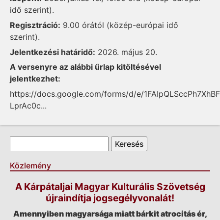
idő szerint).
Regisztráció:
9.00 órától (közép-európai idő
szerint).
Jelentkezési határidő:
2026. május 20.
A versenyre az alábbi űrlap kitöltésével
jelentkezhet:
https://docs.google.com/forms/d/e/1FAIpQLSccPh7Xh
LprAc0c...
Keresés űrlap
Keresés
Közlemény
A Kárpátaljai Magyar Kulturális Szövetség
újraindítja jogsegélyvonalát!
Amennyiben magyarsága miatt bárkit atrocitás ér,