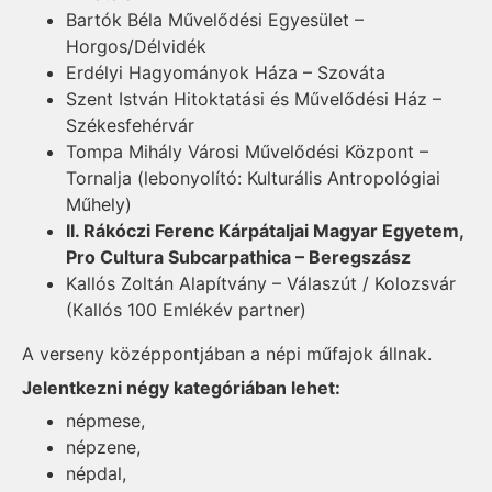
Bartók Béla Művelődési Egyesület –
Horgos/Délvidék
Erdélyi Hagyományok Háza – Szováta
Szent István Hitoktatási és Művelődési Ház –
Székesfehérvár
Tompa Mihály Városi Művelődési Központ –
Tornalja (lebonyolító: Kulturális Antropológiai
Műhely)
II. Rákóczi Ferenc Kárpátaljai Magyar Egyetem,
Pro Cultura Subcarpathica – Beregszász
Kallós Zoltán Alapítvány – Válaszút / Kolozsvár
(Kallós 100 Emlékév partner)
A verseny középpontjában a népi műfajok állnak.
Jelentkezni négy kategóriában lehet:
népmese,
népzene,
népdal,