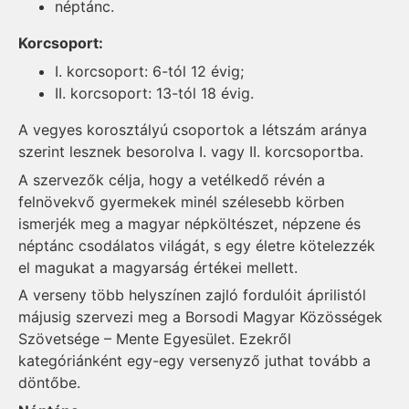
néptánc.
Korcsoport:
I. korcsoport: 6-tól 12 évig;
II. korcsoport: 13-tól 18 évig.
A vegyes korosztályú csoportok a létszám aránya
szerint lesznek besorolva I. vagy II. korcsoportba.
A szervezők célja, hogy a vetélkedő révén a
felnövekvő gyermekek minél szélesebb körben
ismerjék meg a magyar népköltészet, népzene és
néptánc csodálatos világát, s egy életre kötelezzék
el magukat a magyarság értékei mellett.
A verseny több helyszínen zajló fordulóit áprilistól
májusig szervezi meg a Borsodi Magyar Közösségek
Szövetsége – Mente Egyesület. Ezekről
kategóriánként egy-egy versenyző juthat tovább a
döntőbe.