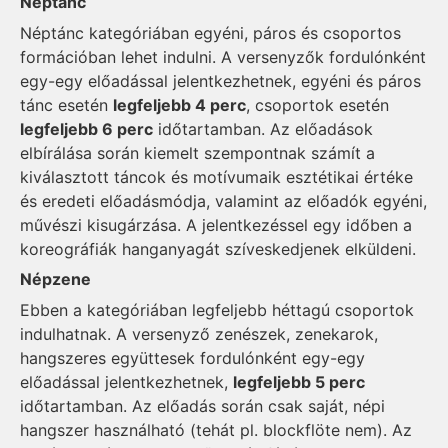
Néptánc
Néptánc kategóriában egyéni, páros és csoportos
formációban lehet indulni. A versenyzők fordulónként
egy-egy előadással jelentkezhetnek, egyéni és páros
tánc esetén
legfeljebb 4 perc
, csoportok esetén
legfeljebb 6 perc
időtartamban. Az előadások
elbírálása során kiemelt szempontnak számít a
kiválasztott táncok és motívumaik esztétikai értéke
és eredeti előadásmódja, valamint az előadók egyéni,
művészi kisugárzása. A jelentkezéssel egy időben a
koreográfiák hanganyagát szíveskedjenek elküldeni.
Népzene
Ebben a kategóriában legfeljebb héttagú csoportok
indulhatnak. A versenyző zenészek, zenekarok,
hangszeres együttesek fordulónként egy-egy
előadással jelentkezhetnek,
legfeljebb 5 perc
időtartamban. Az előadás során csak saját, népi
hangszer használható (tehát pl. blockflöte nem). Az