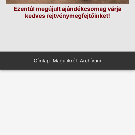
Ezentúl megújult ajándékcsomag várja
kedves rejtvénymegfejtőinket!
Címlap
Magunkról
Archívum