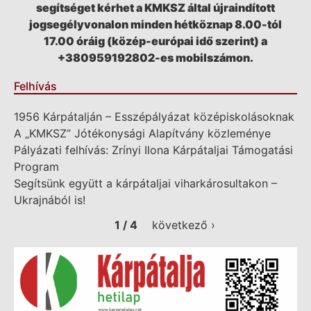
segítséget kérhet a KMKSZ által újraindított
jogsegélyvonalon minden hétköznap 8.00-tól
17.00 óráig (közép-európai idő szerint) a
+380959192802-es mobilszámon.
Felhívás
1956 Kárpátalján – Esszépályázat középiskolásoknak
A „KMKSZ” Jótékonysági Alapítvány közleménye
Pályázati felhívás: Zrínyi Ilona Kárpátaljai Támogatási
Program
Segítsünk együtt a kárpátaljai viharkárosultakon –
Ukrajnából is!
1 / 4
következő ›