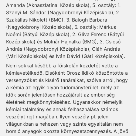
Amanda (Aknaszlatinai Középiskola), 5. osztály: 1.
Szanyi M. Sándor (Nagydobronyi Középiskola), 2.
Szakállas Nikolett (BMG), 3. Balogh Barbara
(Nagydobronyi Középiskola), 6. osztály: Márkus
Noémi (Bátyúi Középiskola), 2. Gliva Ferenc (Bátyúi
Középiskola) és Molnár Hajnalka (BMG), 3. Csicsó
András (Nagydobronyi Középiskola), Oláh András
(Vári Középiskola) és Iván Dávid (Gáti Középiskola).
Nem sokkal később a főiskolán kezdetét vette a
kémiavetélkedő. Elsőként Orosz Ildikó köszöntötte a
versenyzőket és kísérő tanáraikat, szólva arról, hogy
a kémia az egyik olyan tudományterület, mely az
idők során jelentősen hozzájárult az emberiség
életének megkönnyítéséhez. Ugyanakkor némelyik
kémiai találmány és annak felhasználása számos
veszélyt rejt magában. Ilyen veszély pl. jelen
világunkban a nehezen vagy szinte egyáltalán nem
bomló anyagok okozta környezetszennyezés. A jövő