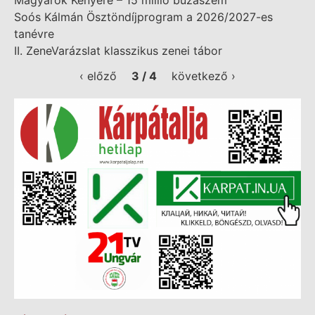
Magyarok Kenyere – 15 millió búzaszem
Soós Kálmán Ösztöndíjprogram a 2026/2027-es
tanévre
II. ZeneVarázslat klasszikus zenei tábor
‹ előző
3 / 4
következő ›