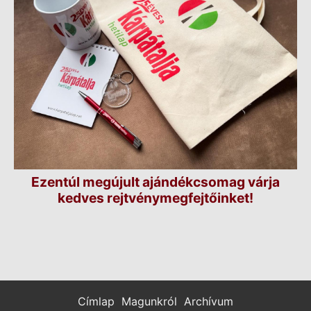
Ezentúl megújult ajándékcsomag várja
kedves rejtvénymegfejtőinket!
Címlap
Magunkról
Archívum