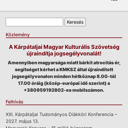
Keresés űrlap
Keresés
Közlemény
A Kárpátaljai Magyar Kulturális Szövetség
újraindítja jogsegélyvonalát!
Amennyiben magyarsága miatt bárkit atrocitás ér,
segítséget kérhet a KMKSZ által újraindított
jogsegélyvonalon minden hétköznap 8.00-tól
17.00 óráig (közép-európai idő szerint) a
+380959192802-es mobilszámon.
Felhívás
XXI. Kárpátaljai Tudományos Diákköri Konferencia –
2027. május 13.