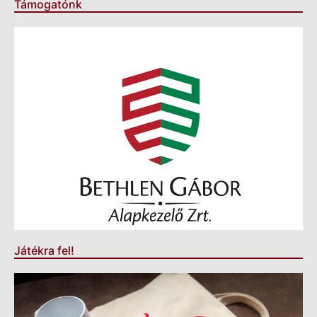
Támogatónk
Játékra fel!