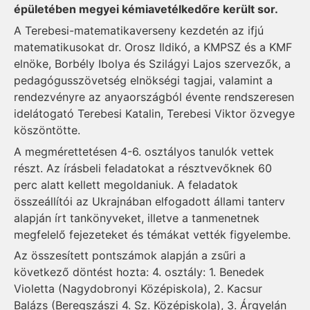
épületében megyei kémiavetélkedőre került sor.
A Terebesi-matematikaverseny kezdetén az ifjú
matematikusokat dr. Orosz Ildikó, a KMPSZ és a KMF
elnöke, Borbély Ibolya és Szilágyi Lajos szervezők, a
pedagógusszövetség elnökségi tagjai, valamint a
rendezvényre az anyaországból évente rendszeresen
idelátogató Terebesi Katalin, Terebesi Viktor özvegye
köszöntötte.
A megmérettetésen 4-6. osztályos tanulók vettek
részt. Az írásbeli feladatokat a résztvevőknek 60
perc alatt kellett megoldaniuk. A feladatok
összeállítói az Ukrajnában elfogadott állami tanterv
alapján írt tankönyveket, illetve a tanmenetnek
megfelelő fejezeteket és témákat vették figyelembe.
Az összesített pontszámok alapján a zsűri a
következő döntést hozta: 4. osztály: 1. Benedek
Violetta (Nagydobronyi Középiskola), 2. Kacsur
Balázs (Beregszászi 4. Sz. Középiskola), 3. Árgyelán