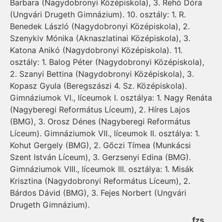
Barbara (Nagydobronyi Középiskola), 3. Rehó Dóra
(Ungvári Drugeth Gimnázium). 10. osztály: 1. R.
Benedek László (Nagydobronyi Középiskola), 2.
Szenykiv Mónika (Aknaszlatinai Középiskola), 3.
Katona Anikó (Nagydobronyi Középiskola). 11.
osztály: 1. Balog Péter (Nagydobronyi Középiskola),
2. Szanyi Bettina (Nagydobronyi Középiskola), 3.
Kopasz Gyula (Beregszászi 4. Sz. Középiskola).
Gimnáziumok VI., líceumok I. osztálya: 1. Nagy Renáta
(Nagyberegi Református Líceum), 2. Híres Lajos
(BMG), 3. Orosz Dénes (Nagyberegi Református
Líceum). Gimnáziumok VII., líceumok II. osztálya: 1.
Kohut Gergely (BMG), 2. Gőczi Tímea (Munkácsi
Szent István Líceum), 3. Gerzsenyi Edina (BMG).
Gimnáziumok VIII., líceumok III. osztálya: 1. Misák
Krisztina (Nagydobronyi Református Líceum), 2.
Bárdos Dávid (BMG), 3. Fejes Norbert (Ungvári
Drugeth Gimnázium).
fzs