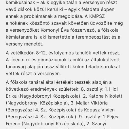
kémikusainak – akik egyike talán a versenyen részt
vevő diákok közül kerül ki – egyik feladata éppen
ennek a problémának a megoldása. A KMPSZ
elnökének köszöntő szavait követően üdvözölte még
a versenyzőket Komonyi Éva főszervező, a főiskola
kémiatanára is, aki ismertette a terembeosztást és a
verseny menetét.
A vetélkedőn 8-12. évfolyamos tanulók vettek részt.
A líceumok és gimnáziumok tanulói az általuk átvett
tananyag alapján összeállított külön feladatsorokkal
vettek részt a versenyen.
A főiskola tanárai által értékelt tesztek alapján a
következő eredmények születtek: 8. osztály: 1. Hidi
Erika (Nagydobronyi Középiskola), 2. Katona Nikolett
(Nagydobronyi Középiskola), 3. Maljar Viktória
(Beregszászi 4. Sz. Középiskola) és Kopasz Vivien
(Beregszászi 4. Sz. Középiskola). 9. osztály: 1. Fejes
Ferenc (Nagydobronyi Középiskola), 2. Szanyi