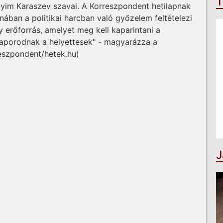
T
yim Karaszev szavai. A Korreszpondent hetilapnak
nában a politikai harcban való győzelem feltételezi
gy erőforrás, amelyet meg kell kaparintani a
szaporodnak a helyettesek" - magyarázza a
reszpondent/hetek.hu)
J