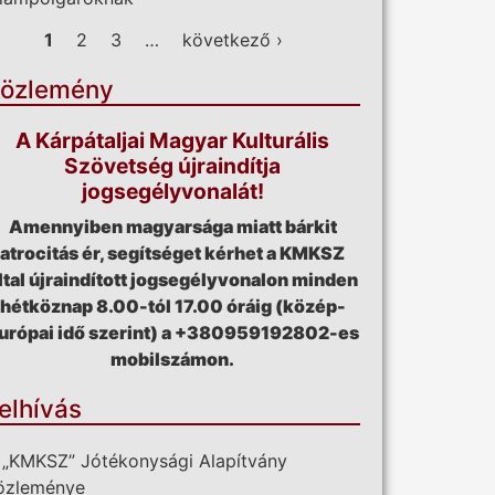
ldalak
1
2
3
…
következő ›
özlemény
A Kárpátaljai Magyar Kulturális
Szövetség újraindítja
jogsegélyvonalát!
Amennyiben magyarsága miatt bárkit
atrocitás ér, segítséget kérhet a KMKSZ
ltal újraindított jogsegélyvonalon minden
hétköznap 8.00-tól 17.00 óráig (közép-
urópai idő szerint) a +380959192802-es
mobilszámon.
elhívás
 „KMKSZ” Jótékonysági Alapítvány
özleménye