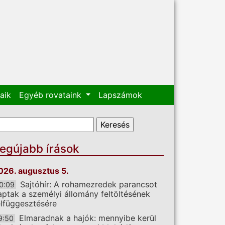
aik
Egyéb rovataink
Lapszámok
eresés űrlap
eresés
egújabb írások
026. augusztus 5.
Sajtóhír: A rohamezredek parancsot
0:09
aptak a személyi állomány feltöltésének
elfüggesztésére
Elmaradnak a hajók: mennyibe kerül
9:50