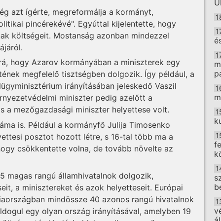
U
ég azt ígérte, megreformálja a kormányt,
1
itikai pincérekévé". Egyúttal kijelentette, hogy
1
ának költségeit. Mostanság azonban mindezzel
é
ájáról.
1
rá, hogy Azarov kormányában a miniszterek egy
m
p
tének megfelelő tisztségben dolgozik. Így például, a
ügyminisztérium irányításában jeleskedő Vaszil
1
m
környezetvédelmi miniszter pedig azelőtt a
, s a mezőgazdasági miniszter helyettese volt.
1
k
záma is. Például a kormányfő Julija Timosenko
1
ttesi posztot hozott létre, s 16-tal több ma a
f
hogy csökkentette volna, de tovább növelte az
k
1
5 magas rangú államhivatalnok dolgozik,
s
b
it, a minisztereket és azok helyetteseit. Európai
ciaországban mindössze 40 azonos rangú hivatalnok
1
v
ldogul egy olyan ország irányításával, amelyben 19
á