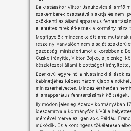
Beiktatásakor Viktor Janukovics államfő m
szakemberek csapatává alakítja és nem "pol
csökkenti az állami apparátus fenntartás
ellentétes hírek érkeznek a kormány háza t
Megfigyelők mindenekelőtt arra mutatnak 
része nyilvánvalóan nem a saját szakterüle
gazdasági minisztériumot a korábban a Bel
Cusko irányítja, Viktor Bojko, a jelenlegi 
készletezési állami bizottságot irányította
Ezenkívül egyre nő a hivatalnoki állások s
kabinetjéhez képest három újabb elnökhelye
miniszterhelyettes. Mindez érthetően nem
államapparátus fenntartásának költségeit.
Ily módon jelenleg Azarov kormányában 17
ideszámítva a kormányfőn kívül a helyettese
mércével mérve ez igen sok. Például Fran
működik. Ez a kontingens tökéletesen elbo