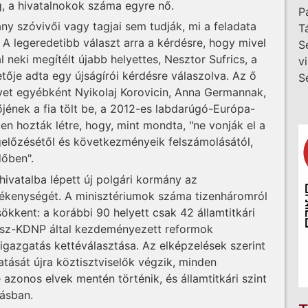
, a hivatalnokok száma egyre nő.
P
ány szóvivői vagy tagjai sem tudják, mi a feladata
T
A legeredetibb választ arra a kérdésre, hogy mivel
S
 neki megítélt újabb helyettes, Nesztor Sufrics, a
v
tője adta egy újságírói kérdésre válaszolva. Az ő
S
lyet egyébként Nyikolaj Korovicin, Anna Germannak,
őjének a fia tölt be, a 2012-es labdarúgó-Európa-
 hozták létre, hogy, mint mondta, "ne vonják el a
egelőzésétől és következményeik felszámolásától,
dőben".
hivatalba lépett új polgári kormány az
ékenységét. A minisztériumok száma tizenháromról
sökkent: a korábbi 90 helyett csak 42 államtitkári
desz-KDNP által kezdeményezett reformok
zigazgatás kettéválasztása. Az elképzelések szerint
tását újra köztisztviselők végzik, minden
 azonos elvek mentén történik, és államtitkári szint
tásban.