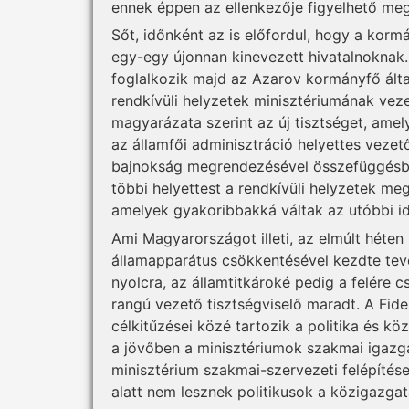
ennek éppen az ellenkezője figyelhető meg
Sőt, időnként az is előfordul, hogy a korm
egy-egy újonnan kinevezett hivatalnoknak. 
foglalkozik majd az Azarov kormányfő által
rendkívüli helyzetek minisztériumának veze
magyarázata szerint az új tisztséget, ame
az államfői adminisztráció helyettes vezet
bajnokság megrendezésével összefüggésben
többi helyettest a rendkívüli helyzetek m
amelyek gyakoribbakká váltak az utóbbi i
Ami Magyarországot illeti, az elmúlt héten 
államapparátus csökkentésével kezdte tev
nyolcra, az államtitkároké pedig a felére c
rangú vezető tisztségviselő maradt. A Fi
célkitűzései közé tartozik a politika és kö
a jövőben a minisztériumok szakmai igazga
minisztérium szakmai-szervezeti felépítése
alatt nem lesznek politikusok a közigazga