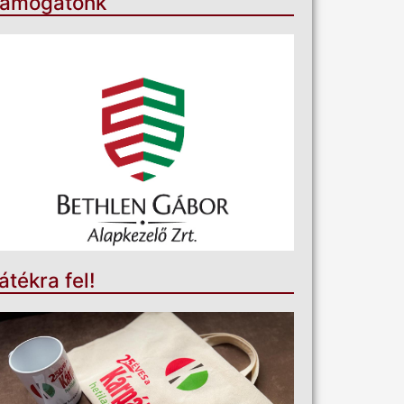
ámogatónk
átékra fel!