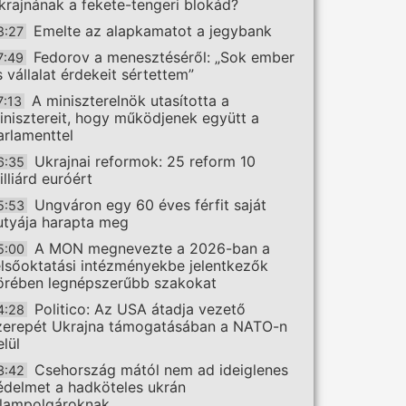
krajnának a fekete-tengeri blokád?
Emelte az alapkamatot a jegybank
8:27
Fedorov a menesztéséről: „Sok ember
7:49
s vállalat érdekeit sértettem”
A miniszterelnök utasította a
7:13
inisztereit, hogy működjenek együtt a
arlamenttel
Ukrajnai reformok: 25 reform 10
6:35
illiárd euróért
Ungváron egy 60 éves férfit saját
5:53
utyája harapta meg
A MON megnevezte a 2026-ban a
5:00
elsőoktatási intézményekbe jelentkezők
örében legnépszerűbb szakokat
Politico: Az USA átadja vezető
4:28
zerepét Ukrajna támogatásában a NATO-n
elül
Csehország mától nem ad ideiglenes
3:42
édelmet a hadköteles ukrán
llampolgároknak