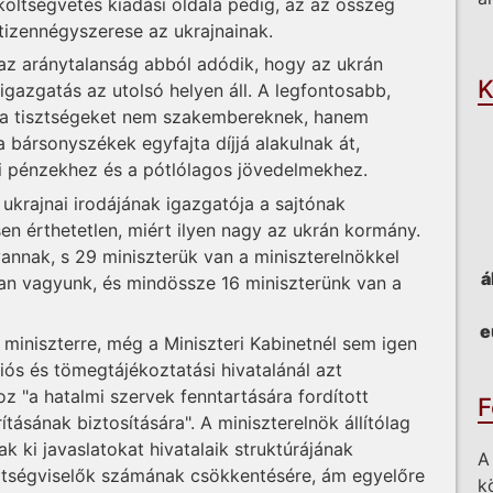
 költségvetés kiadási oldala pedig, az az összeg
 tizennégyszerese az ukrajnainak.
O
z aránytalanság abból adódik, hogy az ukrán
K
gazgatás az utolsó helyen áll. A legfontosabb,
n a tisztségeket nem szakembereknek, hanem
a bársonyszékek egyfajta díjjá alakulnak át,
mi pénzekhez és a pótlólagos jövedelmekhez.
ukrajnai irodájának igazgatója a sajtónak
en érthetetlen, miért ilyen nagy az ukrán kormány.
vannak, s 29 miniszterük van a miniszterelnökkel
á
óan vagyunk, és mindössze 16 miniszterünk van a
e
miniszterre, még a Miniszteri Kabinetnél sem igen
ós és tömegtájékoztatási hivatalánál azt
z "a hatalmi szervek fenntartására fordított
F
ásának biztosítására". A miniszterelnök állítólag
 ki javaslatokat hivatalaik struktúrájának
A
sztségviselők számának csökkentésére, ám egyelőre
k