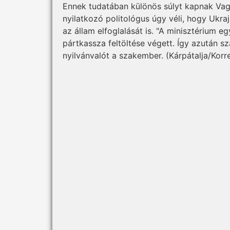
Ennek tudatában különös súlyt kapnak Vag
nyilatkozó politológus úgy véli, hogy Ukraj
az állam elfoglalását is. "A minisztérium e
pártkassza feltöltése végett. Így azután 
nyilvánvalót a szakember. (Kárpátalja/Kor