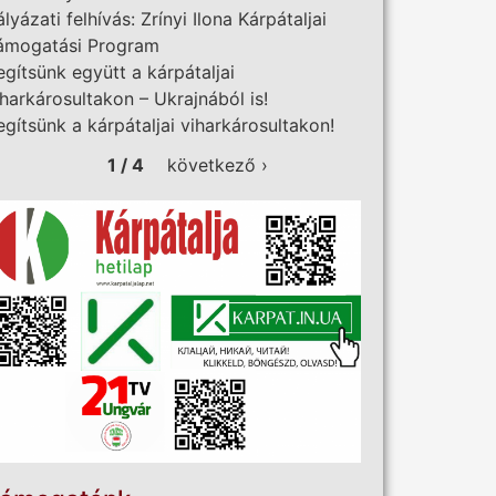
ályázati felhívás: Zrínyi Ilona Kárpátaljai
ámogatási Program
egítsünk együtt a kárpátaljai
iharkárosultakon – Ukrajnából is!
egítsünk a kárpátaljai viharkárosultakon!
1 / 4
következő ›