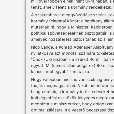
millióval többen élnek, mint Ukrajnában, a
tehát, amely felett a kormány rendelkezik,
A szakemberek meggyőződése szerint ez a
kormány feladatai között a hatékony állami
mutatnak rá, hogy a Miniszteri Kabinetbe
politikai szövetségeseknek osztogatják, s 
amelyek hozzáférést biztosítanak az álla
Nico Lange, a Konrad Adenauer Alapítvány 
nyilatkozva azt mondta, számára tökéletes
"Önök (Ukrajnában - a szerk.) 46 millióan 
együtt. Mi (német állampolgárok) 80 milli
kancellárral együtt" - mutat rá.
Hogy valójában miért is van szükség ennyi 
tudják megmagyarázni. A kabinet informáci
hangoztatják, a kormány intézkedéseket ho
költségvetési eszközök lényeges megtakarít
megbízta a minisztereket, hogy dolgozzanak
optimalizálására, s a vezető beosztású ti