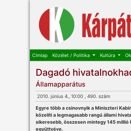
Címlap
Közélet / Politika
Kultúra
Ok
Dagadó hivatalnokha
Államapparátus
2010. június 4., 10:00 , 490. szám
Egyre több a csinovnyik a Miniszteri Kab
közelíti a legmagasabb rangú állami hivat
sikeresebb, összesen mintegy 145 milli
együttvéve.