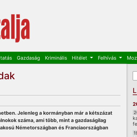
tatás
Gazdaság
Kriminális
Hitélet
Felhívás
Moz
dak
K
K
L
2
inetben. Jelenleg a kormányban már a kétszázat
2
k
alnokok száma, ami több, mint a gazdaságilag
f
ó lakosú Németországban és Franciaországban
1