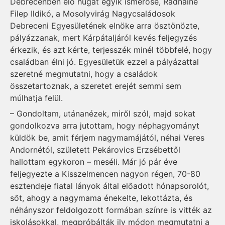
Debrecenben élő húgát egyik ismerőse, Radnainé
Filep Ildikó, a Mosolyvirág Nagycsaládosok
Debreceni Egyesületének elnöke arra ösztönözte,
pályázzanak, mert Kárpátaljáról kevés feljegyzés
érkezik, és azt kérte, terjesszék minél többfelé, hogy
családban élni jó. Egyesületük ezzel a pályázattal
szeretné megmutatni, hogy a családok
összetartoznak, a szeretet erejét semmi sem
múlhatja felül.
– Gondoltam, utánanézek, miről szól, majd sokat
gondolkozva arra jutottam, hogy néphagyományt
küldök be, amit férjem nagymamájától, néhai Veres
Andornétól, született Pekárovics Erzsébettől
hallottam egykoron – meséli. Már jó pár éve
feljegyezte a Kisszelmencen nagyon régen, 70-80
esztendeje fiatal lányok által előadott hónapsorolót,
sőt, ahogy a nagymama énekelte, lekottázta, és
néhányszor feldolgozott formában színre is vitték az
iskolásokkal, megpróbálták ily módon megmutatni a