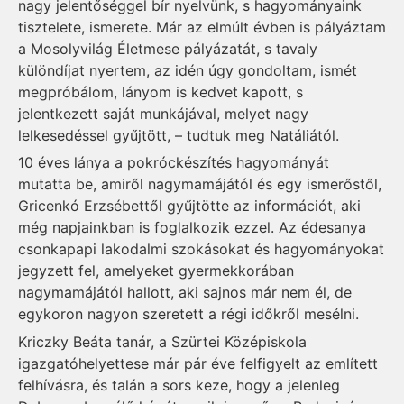
nagy jelentőséggel bír nyelvünk, s hagyományaink
tisztelete, ismerete. Már az elmúlt évben is pályáztam
a Mosolyvilág Életmese pályázatát, s tavaly
különdíjat nyertem, az idén úgy gondoltam, ismét
megpróbálom, lányom is kedvet kapott, s
jelentkezett saját munkájával, melyet nagy
lelkesedéssel gyűjtött, – tudtuk meg Natáliától.
10 éves lánya a pokróckészítés hagyományát
mutatta be, amiről nagymamájától és egy ismerőstől,
Gricenkó Erzsébettől gyűjtötte az információt, aki
még napjainkban is foglalkozik ezzel. Az édesanya
csonkapapi lakodalmi szokásokat és hagyományokat
jegyzett fel, amelyeket gyermekkorában
nagymamájától hallott, aki sajnos már nem él, de
egykoron nagyon szeretett a régi időkről mesélni.
Kriczky Beáta tanár, a Szürtei Középiskola
igazgatóhelyettese már pár éve felfigyelt az említett
felhívásra, és talán a sors keze, hogy a jelenleg