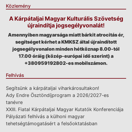
Közlemény
A Kárpátaljai Magyar Kulturális Szövetség
újraindítja jogsegélyvonalát!
Amennyiben magyarsága miatt bárkit atrocitás ér,
segítséget kérhet a KMKSZ által újraindított
jogsegélyvonalon minden hétköznap 8.00-tól
17.00 óráig (közép-európai idő szerint) a
+380959192802-es mobilszámon.
Felhívás
Segítsünk a kárpátaljai viharkárosultakon!
Ady Endre Ösztöndíjprogram a 2026/2027-es
tanévre
XXIII. Fiatal Kárpátaljai Magyar Kutatók Konferenciája
Pályázati felhívás a külhoni magyar
tehetségtámogatásért a felsőoktatásban