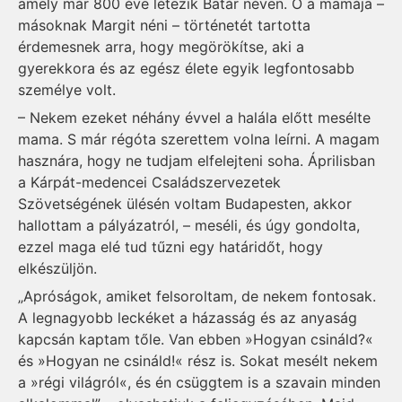
amely már 800 éve létezik Batár néven. Ő a mamája –
másoknak Margit néni – történetét tartotta
érdemesnek arra, hogy megörökítse, aki a
gyerekkora és az egész élete egyik legfontosabb
személye volt.
– Nekem ezeket néhány évvel a halála előtt mesélte
mama. S már régóta szerettem volna leírni. A magam
hasznára, hogy ne tudjam elfelejteni soha. Áprilisban
a Kárpát-medencei Családszervezetek
Szövetségének ülésén voltam Budapesten, akkor
hallottam a pályázatról, – meséli, és úgy gondolta,
ezzel maga elé tud tűzni egy határidőt, hogy
elkészüljön.
„Apróságok, amiket felsoroltam, de nekem fontosak.
A legnagyobb leckéket a házasság és az anyaság
kapcsán kaptam tőle. Van ebben »Hogyan csináld?«
és »Hogyan ne csináld!« rész is. Sokat mesélt nekem
a »régi világról«, és én csüggtem is a szavain minden