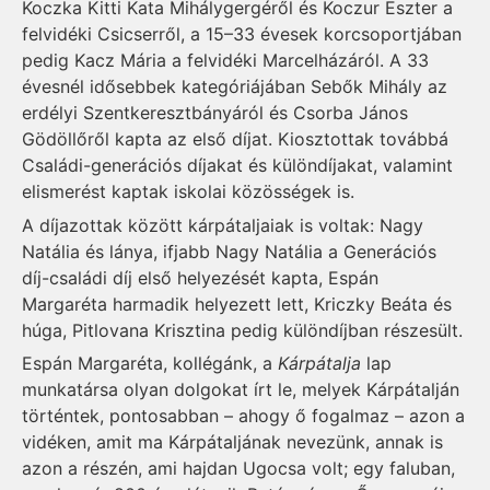
Koczka Kitti Kata Mihálygergéről és Koczur Eszter a
felvidéki Csicserről, a 15–33 évesek korcsoportjában
pedig Kacz Mária a felvidéki Marcelházáról. A 33
évesnél idősebbek kategóriájában Sebők Mihály az
erdélyi Szentkeresztbányáról és Csorba János
Gödöllőről kapta az első díjat. Kiosztottak továbbá
Családi-generációs díjakat és különdíjakat, valamint
elismerést kaptak iskolai közösségek is.
A díjazottak között kárpátaljaiak is voltak: Nagy
Natália és lánya, ifjabb Nagy Natália a Generációs
díj-családi díj első helyezését kapta, Espán
Margaréta harmadik helyezett lett, Kriczky Beáta és
húga, Pitlovana Krisztina pedig különdíjban részesült.
Espán Margaréta, kollégánk, a
Kárpátalja
lap
munkatársa olyan dolgokat írt le, melyek Kárpátalján
történtek, pontosabban – ahogy ő fogalmaz – azon a
vidéken, amit ma Kárpátaljának nevezünk, annak is
azon a részén, ami hajdan Ugocsa volt; egy faluban,