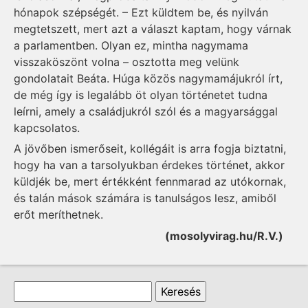
hónapok szépségét. – Ezt küldtem be, és nyilván
megtetszett, mert azt a választ kaptam, hogy várnak
a parlamentben. Olyan ez, mintha nagymama
visszaköszönt volna – osztotta meg velünk
gondolatait Beáta. Húga közös nagymamájukról írt,
de még így is legalább öt olyan történetet tudna
leírni, amely a családjukról szól és a magyarsággal
kapcsolatos.
A jövőben ismerőseit, kollégáit is arra fogja biztatni,
hogy ha van a tarsolyukban érdekes történet, akkor
küldjék be, mert értékként fennmarad az utókornak,
és talán mások számára is tanulságos lesz, amiből
erőt meríthetnek.
(mosolyvirag.hu/R.V.)
Keresés űrlap
Keresés