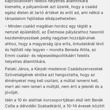
kapcsolatokért felelős helyettes államtitkára
kiemelte, a pályaművek azt üzenik, hogy a család
egész életen át tartó értéket és erőt ad, ami nélkül a
társadalom fejlődése elképzelhetetlen.
– Minden család magában hordoz egy téglát a
nemzet épületéből, az Életmese pályázathoz hasonló
kezdeményezések pedig nagyban hozzájárulnak
ahhoz, hogy a magyarság újra erős, öntudatánál lévő
és fejlődő nép legyen – mondta Beneda Attila, az
Emmi család- és népesedéspolitikáért felelős
helyettes államtitkára.
Pataki János, a Kárpát-medencei Családszervezetek
Szövetségének elnöke azt hangoztatta, hogy az
élményeket meg kell osztani, a múltat ismerni kell,
mert aki nem ismeri a múltját, nem érti a jelenét és a
jövőjét.
Idén a 10 év alattiak korcsoportjában első lett Benák
Csilla a délvidéki Szabadkáról, a 10–14 évesek között