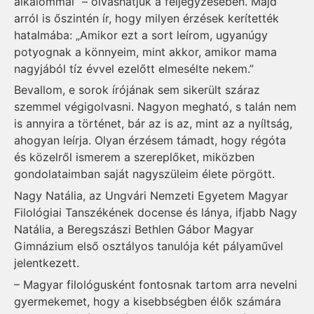
alkalommal” – olvashatjuk a feljegyzésében. Majd
arról is őszintén ír, hogy milyen érzések kerítették
hatalmába: „Amikor ezt a sort leírom, ugyanúgy
potyognak a könnyeim, mint akkor, amikor mama
nagyjából tíz évvel ezelőtt elmesélte nekem.”
Bevallom, e sorok írójának sem sikerült száraz
szemmel végigolvasni. Nagyon megható, s talán nem
is annyira a történet, bár az is az, mint az a nyíltság,
ahogyan leírja. Olyan érzésem támadt, hogy régóta
és közelről ismerem a szereplőket, miközben
gondolataimban saját nagyszüleim élete pörgött.
Nagy Natália, az Ungvári Nemzeti Egyetem Magyar
Filológiai Tanszékének docense és lánya, ifjabb Nagy
Natália, a Beregszászi Bethlen Gábor Magyar
Gimnázium első osztályos tanulója két pályaművel
jelentkezett.
– Magyar filológusként fontosnak tartom arra nevelni
gyermekemet, hogy a kisebbségben élők számára