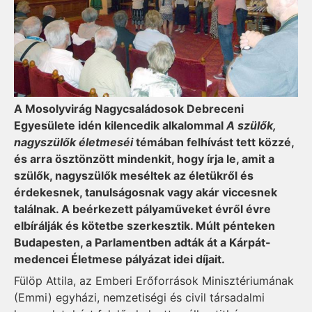
A Mosolyvirág Nagycsaládosok Debreceni
Egyesülete idén kilencedik alkalommal
A szülők,
nagyszülők életmeséi
témában felhívást tett közzé,
és arra ösztönzött mindenkit, hogy írja le, amit a
szülők, nagyszülők meséltek az életükről és
érdekesnek, tanulságosnak vagy akár viccesnek
találnak. A beérkezett pályaműveket évről évre
elbírálják és kötetbe szerkesztik. Múlt pénteken
Budapesten, a Parlamentben adták át a Kárpát-
medencei Életmese pályázat idei díjait.
Fülöp Attila, az Emberi Erőforrások Minisztériumának
(Emmi) egyházi, nemzetiségi és civil társadalmi