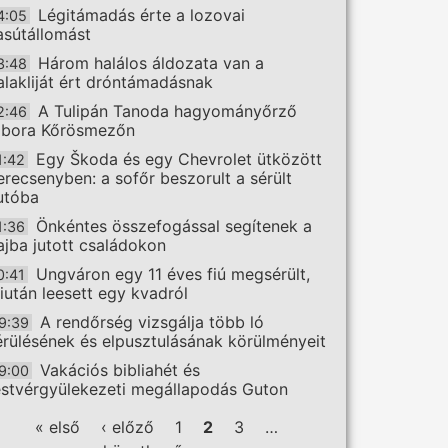
Légitámadás érte a lozovai
4:05
asútállomást
Három halálos áldozata van a
3:48
alakliját ért dróntámadásnak
A Tulipán Tanoda hagyományőrző
2:46
ábora Kőrösmezőn
Egy Škoda és egy Chevrolet ütközött
1:42
erecsenyben: a sofőr beszorult a sérült
utóba
Önkéntes összefogással segítenek a
1:36
ajba jutott családokon
Ungváron egy 11 éves fiú megsérült,
0:41
iután leesett egy kvadról
A rendőrség vizsgálja több ló
9:39
érülésének és elpusztulásának körülményeit
Vakációs bibliahét és
9:00
estvérgyülekezeti megállapodás Guton
ldalak
« első
‹ előző
1
2
3
…