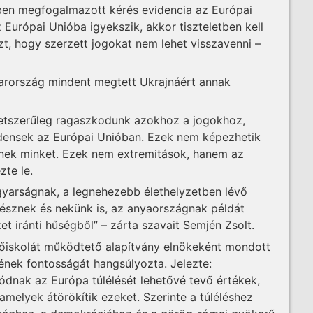
n megfogalmazott kérés evidencia az Európai
Európai Unióba igyekszik, akkor tiszteletben kell
azt, hogy szerzett jogokat nem lehet visszavenni –
yarország mindent megtett Ukrajnáért annak
tszerűleg ragaszkodunk azokhoz a jogokhoz,
densek az Európai Unióban. Ezek nem képezhetik
tnek minket. Ezek nem extremitások, hanem az
zte le.
yarságnak, a legnehezebb élethelyzetben lévő
sznek és nekünk is, az anyaországnak példát
 iránti hűségből” – zárta szavait Semjén Zsolt.
főiskolát működtető alapítvány elnökeként mondott
ének fontosságát hangsúlyozta. Jelezte:
ódnak az Európa túlélését lehetővé tevő értékek,
melyek átörökítik ezeket. Szerinte a túléléshez