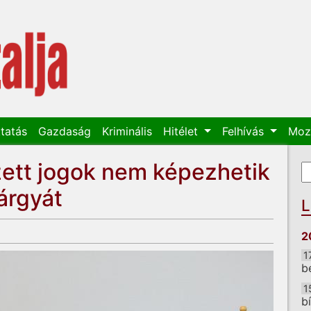
tatás
Gazdaság
Kriminális
Hitélet
Felhívás
Moz
zett jogok nem képezhetik
K
K
árgyát
L
2
1
b
1
b