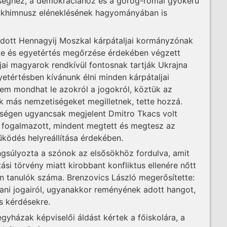
ységhez, a demokráciához és a görög-római gyökerű
diákhimnusz eléneklésének hagyományában is
dott Hennagyij Moszkal kárpátaljai kormányzónak
e és egyetértés megőrzése érdekében végzett
jai magyarok rendkívül fontosnak tartják Ukrajna
yetértésben kívánunk élni minden kárpátaljai
m mondhat le azokról a jogokról, köztük az
k más nemzetiségeket megilletnek, tette hozzá.
epségen ugyancsak megjelent Dmitro Tkacs volt
t fogalmazott, mindent megtett és megtesz az
ködés helyreállítása érdekében.
angsúlyozta a szónok az elsősökhöz fordulva, amit
tási törvény miatt kirobbant konfliktus ellenére nőtt
n tanulók száma. Brenzovics László megerősítette:
ani jogairól, ugyanakkor reményének adott hangot,
ás kérdésekre.
gyházak képviselői áldást kértek a főiskolára, a