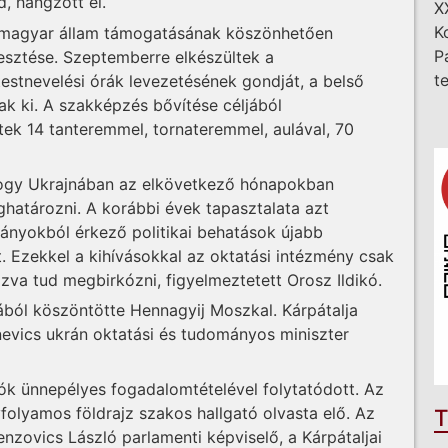
, hangzott el.
X
K
 a magyar állam támogatásának köszönhetően
P
jlesztése. Szeptemberre elkészültek a
t
estnevelési órák levezetésének gondját, a belső
ak ki. A szakképzés bővítése céljából
ek 14 tanteremmel, tornateremmel, aulával, 70
t, hogy Ukrajnában az elkövetkező hónapokban
határozni. A korábbi évek tapasztalata azt
rányokból érkező politikai behatások újabb
át. Ezekkel a kihívásokkal az oktatási intézmény csak
va tud megbirkózni, figyelmeztetett Orosz Ildikó.
mából köszöntötte Hennagyij Moszkal. Kárpátalja
nevics ukrán oktatási és tudományos miniszter
tók ünnepélyes fogadalomtételével folytatódott. Az
folyamos földrajz szakos hallgató olvasta elő. Az
T
enzovics László parlamenti képviselő, a Kárpátaljai