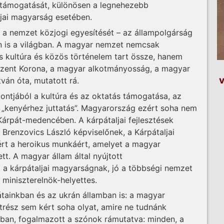
 támogatását, különösen a legnehezebb
ljai magyarság esetében.
 a nemzet közjogi egyesítését – az állampolgárság
n is a világban. A magyar nemzet nemcsak
s kultúra és közös történelem tart össze, hanem
a Szent Korona, a magyar alkotmányosság, a magyar
v
ván óta, mutatott rá.
tjából a kultúra és az oktatás támogatása, az
 „kenyérhez juttatás”. Magyarország ezért soha nem
 Kárpát-medencében. A kárpátaljai fejlesztések
renzovics László képviselőnek, a Kárpátaljai
ért a heroikus munkáért, amelyet a magyar
t. A magyar állam által nyújtott
 a kárpátaljai magyarságnak, jó a többségi nemzet
a miniszterelnök-helyettes.
tainkban és az ukrán államban is: a magyar
trész sem kért soha olyat, amire ne tudnánk
ban, fogalmazott a szónok rámutatva: minden, a