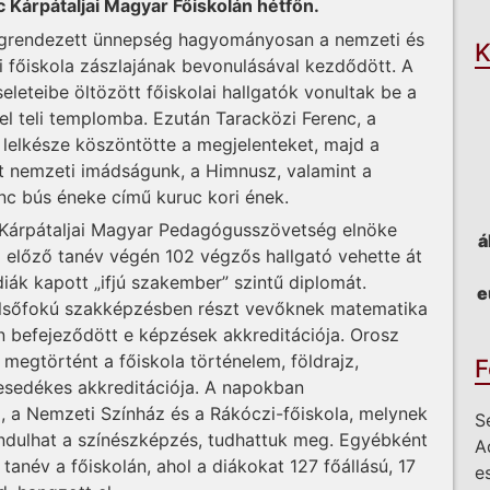
 Kárpátaljai Magyar Főiskolán hétfőn.
grendezett ünnepség hagyományosan a nemzeti és
K
i főiskola zászlajának bevonulásával kezdődött. A
seleteibe öltözött főiskolai hallgatók vonultak be a
el teli templomba. Ezután Taracközi Ferenc, a
lelkésze köszöntötte a megjelenteket, majd a
t nemzeti imádságunk, a Himnusz, valamint a
nc bús éneke című kuruc kori ének.
 a Kárpátaljai Magyar Pedagógusszövetség elnöke
á
 előző tanév végén 102 végzős hallgató vehette át
diák kapott „ifjú szakember” szintű diplomát.
e
felsőfokú szakképzésben részt vevőknek matematika
án befejeződött e képzések akkreditációja. Orosz
n megtörtént a főiskola történelem, földrajz,
F
esedékes akkreditációja. A napokban
, a Nemzeti Színház és a Rákóczi-főiskola, melynek
S
dulhat a színészképzés, tudhattuk meg. Egyébként
A
tanév a főiskolán, ahol a diákokat 127 főállású, 17
e