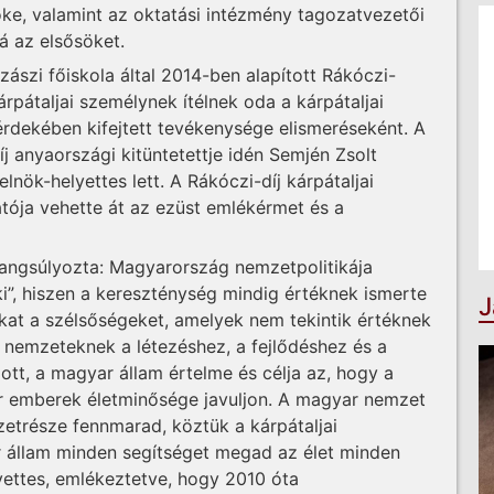
ke, valamint az oktatási intézmény tagozatvezetői
á az elsősöket.
ászi főiskola által 2014-ben alapított Rákóczi-
árpátaljai személynek ítélnek oda a kárpátaljai
rdekében kifejtett tevékenysége elismeréseként. A
íj anyaországi kitüntetettje idén Semjén Zsolt
lnök-helyettes lett. A Rákóczi-díj kárpátaljai
atója vehette át az ezüst emlékérmet és a
angsúlyozta: Magyarország nemzetpolitikája
i”, hiszen a kereszténység mindig értéknek ismerte
J
zokat a szélsőségeket, amelyek nem tekintik értéknek
 nemzeteknek a létezéshez, a fejlődéshez és a
tt, a magyar állam értelme és célja az, hogy a
 emberek életminősége javuljon. A magyar nemzet
etrésze fennmarad, köztük a kárpátaljai
r állam minden segítséget megad az élet minden
lyettes, emlékeztetve, hogy 2010 óta