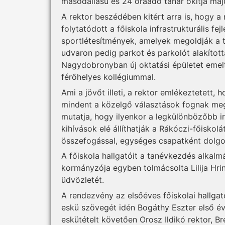
másodállású és 24 óraadó tanár okítja majd
A rektor beszédében kitért arra is, hogy
folytatódott a főiskola infrastrukturális fe
sportlétesítmények, amelyek megoldják a t
udvaron pedig parkot és parkolót alakított
Nagydobronyban új oktatási épületet emelt
férőhelyes kollégiummal.
Ami a jövőt illeti, a rektor emlékeztetet
mindent a közelgő választások fognak meg
mutatja, hogy ilyenkor a legkülönbözőbb i
kihívások elé állíthatják a Rákóczi-főiskol
összefogással, egységes csapatként dolgoz
A főiskola hallgatóit a tanévkezdés alkal
kormányzója egyben tolmácsolta Lilija Hri
üdvözletét.
A rendezvény az elsőéves főiskolai hallga
eskü szövegét idén Bogáthy Eszter első év
eskütételt követően Orosz Ildikó rektor, Br