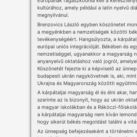
Európának ragaszkodnia kell a keresztén
kultúrához, amely például a latin nyelvű 
megnyilvánul.
Brenzovics László egyben köszönetet mon
a megyénkben a nemzetiségek közötti bék
tevékenységéért. Hangsúlyozta, a kárpátal
európai uniós integrációját. Békében és eg
nemzetiséggel, ugyanakkor a magyarság ne
anyanyelvű oktatáshoz való jogról, amelye
Köszönetét fejezte ki a képviselő az ünn
budapesti ukrán nagykövetnek is, aki, min
Ukrajna és Magyarország közötti együttmű
A kárpátaljai magyarság él és élni akar, h
szerinte az is bizonyít, hogy az ukrán okta
a magyar iskolákban és a Rákóczi-főiskolá
a kárpátaljai magyarság nem kíván lemond
hogy sikerül békés megoldást találni a vit
Az ünnepség befejezéseként a történelmi e