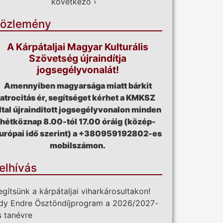
következő ›
özlemény
A Kárpátaljai Magyar Kulturális
Szövetség újraindítja
jogsegélyvonalát!
Amennyiben magyarsága miatt bárkit
atrocitás ér, segítséget kérhet a KMKSZ
ltal újraindított jogsegélyvonalon minden
hétköznap 8.00-tól 17.00 óráig (közép-
urópai idő szerint) a +380959192802-es
mobilszámon.
elhívás
egítsünk a kárpátaljai viharkárosultakon!
dy Endre Ösztöndíjprogram a 2026/2027-
s tanévre