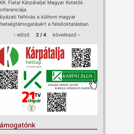
XIII. Fiatal Kárpátaljai Magyar Kutatók
onferenciája
ályázati felhívás a külhoni magyar
ehetségtámogatásért a felsőoktatásban
‹ előző
2 / 4
következő ›
ámogatónk