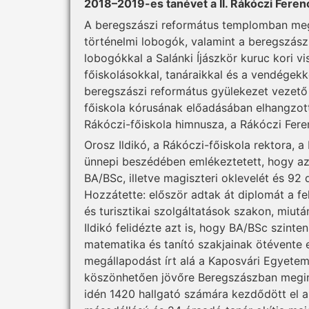
2018–2019-es tanévet a II. Rákóczi Ferenc
A beregszászi református templomban me
történelmi lobogók, valamint a beregszász
lobogókkal a Salánki Íjászkör kuruc kori vi
főiskolásokkal, tanáraikkal és a vendégekk
beregszászi református gyülekezet vezető 
főiskola kórusának előadásában elhangzot
Rákóczi-főiskola himnusza, a Rákóczi Fere
Orosz Ildikó, a Rákóczi-főiskola rektora,
ünnepi beszédében emlékeztetett, hogy az
BA/BSc, illetve magiszteri oklevelét és 92 
Hozzátette: először adtak át diplomát a 
és turisztikai szolgáltatások szakon, miut
Ildikó felidézte azt is, hogy BA/BSc szinte
matematika és tanító szakjainak ötévente 
megállapodást írt alá a Kaposvári Egyetem
köszönhetően jövőre Beregszászban megin
idén 1420 hallgató számára kezdődött el a 