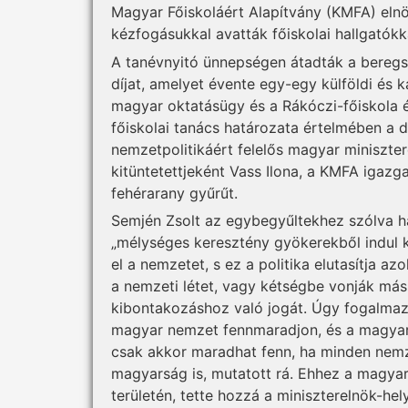
Magyar Főiskoláért Alapítvány (KMFA) elnö
kézfogásukkal avatták főiskolai hallgatókk
A tanévnyitó ünnepségen átadták a beregsz
díjat, amelyet évente egy-egy külföldi és k
magyar oktatásügy és a Rákóczi-főiskola é
főiskolai tanács határozata értelmében a d
nemzetpolitikáért felelős magyar minisztere
kitüntetettjeként Vass Ilona, a KMFA igazg
fehérarany gyűrűt.
Semjén Zsolt az egybegyűltekhez szólva h
„mélységes keresztény gyökerekből indul k
el a nemzetet, s ez a politika elutasítja a
a nemzeti létet, vagy kétségbe vonják más
kibontakozáshoz való jogát. Úgy fogalmazo
magyar nemzet fennmaradjon, és a magyar
csak akkor maradhat fenn, ha minden nemz
magyarság is, mutatott rá. Ehhez a magya
területén, tette hozzá a miniszterelnök-he