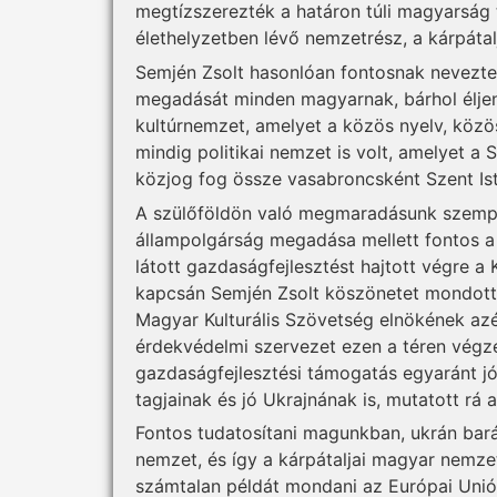
megtízszerezték a határon túli magyarság
élethelyzetben lévő nemzetrész, a kárpáta
Semjén Zsolt hasonlóan fontosnak nevezte
megadását minden magyarnak, bárhol élje
kultúrnemzet, amelyet a közös nyelv, közö
mindig politikai nemzet is volt, amelyet 
közjog fog össze vasabroncsként Szent Ist
A szülőföldön való megmaradásunk szempon
állampolgárság megadása mellett fontos a
látott gazdaságfejlesztést hajtott végre a
kapcsán Semjén Zsolt köszönetet mondott B
Magyar Kulturális Szövetség elnökének az
érdekvédelmi szervezet ezen a téren végzet
gazdaságfejlesztési támogatás egyaránt jó
tagjainak és jó Ukrajnának is, mutatott rá 
Fontos tudatosítani magunkban, ukrán bará
nemzet, és így a kárpátaljai magyar nemze
számtalan példát mondani az Európai Unió