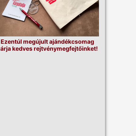
Ezentúl megújult ajándékcsomag
árja kedves rejtvénymegfejtőinket!