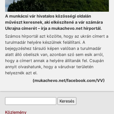
A munkácsi vár hivatalos közösségi oldalán
művészt keresnek, aki elkészítené a vár számára
Ukrajna címerét – írja a mukachevo.net hírportál.
Számos hírportál azt közölte, hogy az ukrán címert a
turulmadár helyére készülnek felállítani. A
bejegyzéshez társuló képen valóban a turulmadár
alatt álló obeliszk van, azonban szó sem esik arról,
hogy a címert annak a helyére állítanák fel. Csupán
annyit olvashatunk, hogy a várudvar területén
helyeznék azt el.
(mukachevo.net/facebook.com/VV)
Keresés űrlap
Keresés
Közlemény