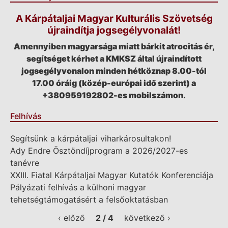
A Kárpátaljai Magyar Kulturális Szövetség
újraindítja jogsegélyvonalát!
Amennyiben magyarsága miatt bárkit atrocitás ér,
segítséget kérhet a KMKSZ által újraindított
jogsegélyvonalon minden hétköznap 8.00-tól
17.00 óráig (közép-európai idő szerint) a
+380959192802-es mobilszámon.
Felhívás
Segítsünk a kárpátaljai viharkárosultakon!
Ady Endre Ösztöndíjprogram a 2026/2027-es
tanévre
XXIII. Fiatal Kárpátaljai Magyar Kutatók Konferenciája
Pályázati felhívás a külhoni magyar
tehetségtámogatásért a felsőoktatásban
‹ előző
2 / 4
következő ›