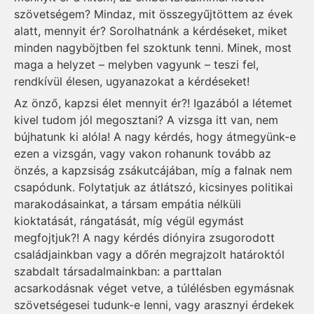
szövetségem? Mindaz, mit összegyűjtöttem az évek
alatt, mennyit ér? Sorolhatnánk a kérdéseket, miket
minden nagyböjtben fel szoktunk tenni. Minek, most
maga a helyzet – melyben vagyunk – teszi fel,
rendkívül élesen, ugyanazokat a kérdéseket!
Az önző, kapzsi élet mennyit ér?! Igazából a létemet
kivel tudom jól megosztani? A vizsga itt van, nem
bújhatunk ki alóla! A nagy kérdés, hogy átmegyünk-e
ezen a vizsgán, vagy vakon rohanunk tovább az
önzés, a kapzsiság zsákutcájában, míg a falnak nem
csapódunk. Folytatjuk az átlátszó, kicsinyes politikai
marakodásainkat, a társam empátia nélküli
kioktatását, rángatását, míg végül egymást
megfojtjuk?! A nagy kérdés diónyira zsugorodott
családjainkban vagy a dőrén megrajzolt határoktól
szabdalt társadalmainkban: a parttalan
acsarkodásnak véget vetve, a túlélésben egymásnak
szövetségesei tudunk-e lenni, vagy arasznyi érdekek