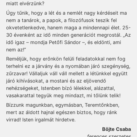
miatt elvérzünk?
Úgy tűnik, hogy a lét és a nemlét nagy kérdéseit ma
nem a tanárok, a papok, a filozófusok teszik fel
okvetetlenkedve, hanem maga a mindennapi élet. 25-
30 évenként az idő minden generációt megrostál. „Az
idő igaz – mondja Petőfi Sándor –, és eldönti, ami
nem az!”
Reméljük, hogy erőnkön felüli feladatokkal nem fog
terhelni ez a járvány és a nyomában járó szegénység,
zűrzavar! Vállaljuk váll váll mellett a létünkkel együtt
járó kihívásokat, a mostani és az eljövendő
nehézségeket, Istenben bízó lélekkel, alázattal,
vasakarattal tegyük meg mindazt, mi tőlünk telik!
Bízzunk magunkban, egymásban, Teremtőnkben,
mert az áldott hajnal egészen biztos, hogy ránk
virrad! Isten irgalmát hirdetve.
Böjte Csaba
ferences szerzetes