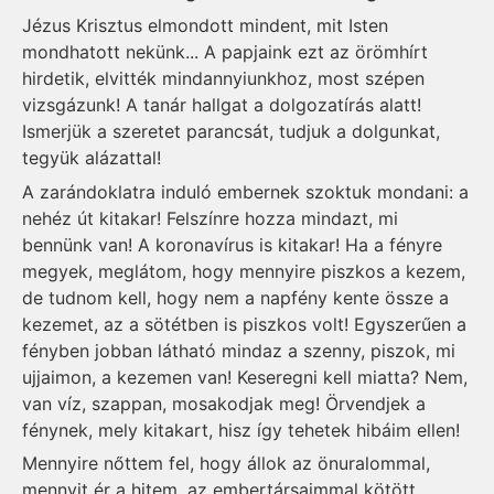
Jézus Krisztus elmondott mindent, mit Isten
mondhatott nekünk... A papjaink ezt az örömhírt
hirdetik, elvitték mindannyiunkhoz, most szépen
vizsgázunk! A tanár hallgat a dolgozatírás alatt!
Ismerjük a szeretet parancsát, tudjuk a dolgunkat,
tegyük alázattal!
A zarándoklatra induló embernek szoktuk mondani: a
nehéz út kitakar! Felszínre hozza mindazt, mi
bennünk van! A koronavírus is kitakar! Ha a fényre
megyek, meglátom, hogy mennyire piszkos a kezem,
de tudnom kell, hogy nem a napfény kente össze a
kezemet, az a sötétben is piszkos volt! Egyszerűen a
fényben jobban látható mindaz a szenny, piszok, mi
ujjaimon, a kezemen van! Keseregni kell miatta? Nem,
van víz, szappan, mosakodjak meg! Örvendjek a
fénynek, mely kitakart, hisz így tehetek hibáim ellen!
Mennyire nőttem fel, hogy állok az önuralommal,
mennyit ér a hitem, az embertársaimmal kötött