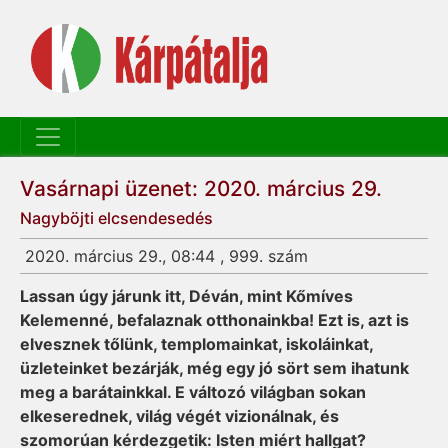
Vasárnapi üzenet: 2020. március 29.
Nagyböjti elcsendesedés
2020. március 29., 08:44 , 999. szám
Lassan úgy járunk itt, Déván, mint Kőmíves
Kelemenné, befalaznak otthonainkba! Ezt is, azt is
elvesznek tőlünk, templomainkat, iskoláinkat,
üzleteinket bezárják, még egy jó sört sem ihatunk
meg a barátainkkal. E változó világban sokan
elkeserednek, világ végét vizionálnak, és
szomorúan kérdezgetik: Isten miért hallgat?