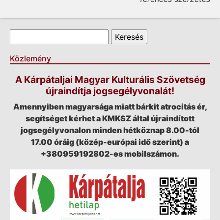
Keresés űrlap
Keresés
Közlemény
A Kárpátaljai Magyar Kulturális Szövetség
újraindítja jogsegélyvonalát!
Amennyiben magyarsága miatt bárkit atrocitás ér,
segítséget kérhet a KMKSZ által újraindított
jogsegélyvonalon minden hétköznap 8.00-tól
17.00 óráig (közép-európai idő szerint) a
+380959192802-es mobilszámon.