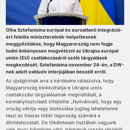
Olha Sztefanisina európai és euroatlanti integráció­
ért felelős miniszterelnök-helyettesnek
meggyőződése, hogy Magyarország nem fogja
tudni önkényesen megvétózni az Ukrajna európai
uniós (EU) csatlakozásáról szóló tárgyalások
megkezdését. Sztefanisina november 24-én, a DW-
nek adott exkluzív interjújában beszélt erről.
Az újságírónak arra a kérdésére válaszolva, hogy
Magyarország blokkolhatja-e Ukrajna uniós
csatlakozási tárgyalásainak megindítását, a
kormánytisztviselő kifejtette: „Nyilvánvaló, hogy egy
ország vétója vagy blokkolása jogilag lehetetlenné
teszi az összes többi tagország számára a
döntéshozatalt. De tökéletesen tisztában vagyunk
vele, hogy bármilyen vétó, bármelyik ország részéről