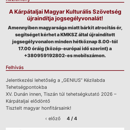
A Kárpátaljai Magyar Kulturális Szövetség
újraindítja jogsegélyvonalát!
Amennyiben magyarsága miatt bárkit atrocitás ér,
segítséget kérhet a KMKSZ által újraindított
jogsegélyvonalon minden hétköznap 8.00-tól
17.00 óráig (közép-európai idő szerint) a
+380959192802-es mobilszámon.
Felhívás
Jelentkezési lehetőség a „GENIUS” Kézilabda
Tehetségpontokba
XV. Dunán innen, Tiszán túl tehetségkutató 2026 –
Kárpátaljai elődöntő
Tisztelt magyar honfitársaink!
‹ előző
4 / 4