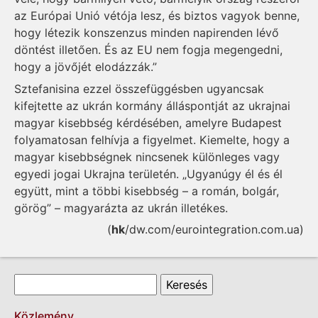
az Európai Unió vétója lesz, és biztos vagyok benne,
hogy létezik konszenzus minden napirenden lévő
döntést illetően. És az EU nem fogja megengedni,
hogy a jövőjét elodázzák.”
Sztefanisina ezzel összefüggésben ugyancsak
kifejtette az ukrán kormány álláspontját az ukrajnai
magyar kisebbség kérdésében, amelyre Budapest
folyamatosan felhívja a figyelmet. Kiemelte, hogy a
magyar kisebbségnek nincsenek különleges vagy
egyedi jogai Ukrajna területén. „Ugyanúgy él és él
együtt, mint a többi kisebbség – a román, bolgár,
görög” – magyarázta az ukrán illetékes.
(
hk
/dw.com/eurointegration.com.ua)
Keresés űrlap
Keresés
Közlemény