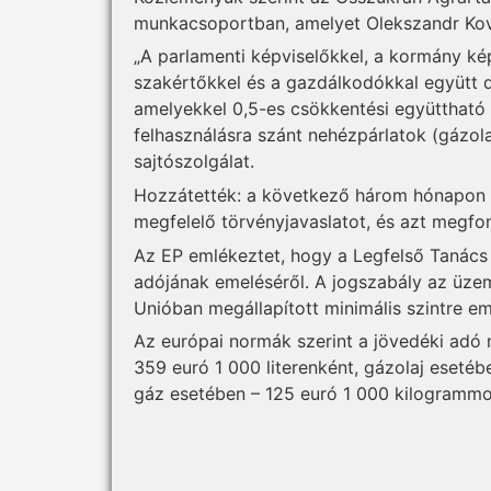
munkacsoportban, amelyet Olekszandr Kova
„A parlamenti képviselőkkel, a kormány kép
szakértőkkel és a gazdálkodókkal együtt
amelyekkel 0,5-es csökkentési együttható
felhasználásra szánt nehézpárlatok (gázola
sajtószolgálat.
Hozzátették: a következő három hónapon b
megfelelő törvényjavaslatot, és azt megfon
Az EP emlékeztet, hogy a Legfelső Tanács
adójának emeléséről. A jogszabály az üze
Unióban megállapított minimális szintre eme
Az európai normák szerint a jövedéki adó 
359 euró 1 000 literenként, gázolaj esetéb
gáz esetében – 125 euró 1 000 kilogrammon