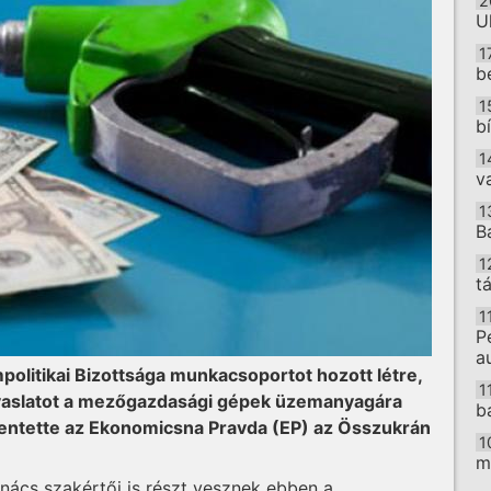
2
U
1
b
1
b
1
v
1
B
1
t
1
P
a
olitikai Bizottsága munkacsoportot hozott létre,
1
avaslatot a mezőgazdasági gépek üzemanyagára
b
elentette az Ekonomicsna Pravda (EP) az Összukrán
1
.
m
nács szakértői is részt vesznek ebben a