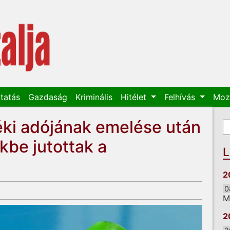
tatás
Gazdaság
Kriminális
Hitélet
Felhívás
Moz
ki adójának emelése után
K
K
kbe jutottak a
L
2
0
M
2