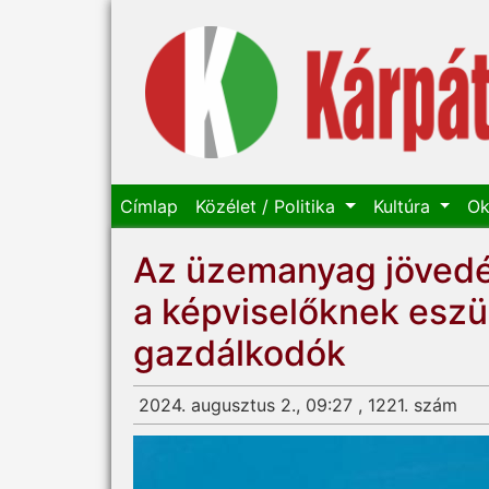
Címlap
Közélet / Politika
Kultúra
Ok
Az üzemanyag jövedé
a képviselőknek eszü
gazdálkodók
2024. augusztus 2., 09:27 , 1221. szám