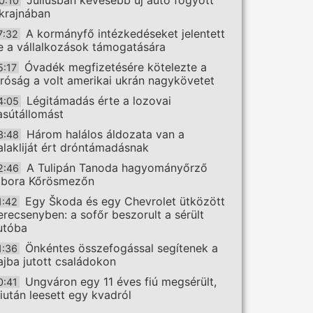
Júliusban kevesebb új autó fogyott
0:10
krajnában
A kormányfő intézkedéseket jelentett
7:32
e a vállalkozások támogatására
Óvadék megfizetésére kötelezte a
5:17
íróság a volt amerikai ukrán nagykövetet
Légitámadás érte a lozovai
4:05
asútállomást
Három halálos áldozata van a
3:48
alakliját ért dróntámadásnak
A Tulipán Tanoda hagyományőrző
2:46
ábora Kőrösmezőn
Egy Škoda és egy Chevrolet ütközött
1:42
erecsenyben: a sofőr beszorult a sérült
utóba
Önkéntes összefogással segítenek a
1:36
ajba jutott családokon
Ungváron egy 11 éves fiú megsérült,
0:41
iután leesett egy kvadról