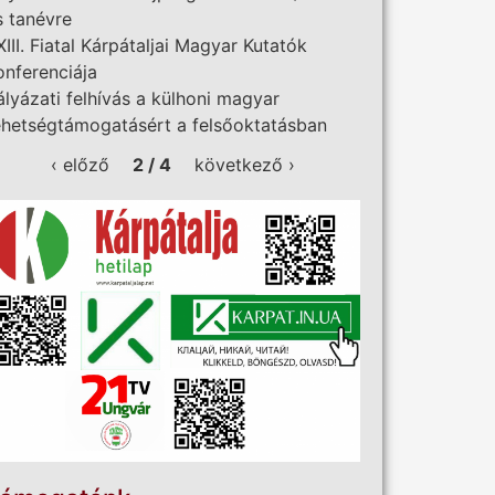
s tanévre
XIII. Fiatal Kárpátaljai Magyar Kutatók
onferenciája
ályázati felhívás a külhoni magyar
ehetségtámogatásért a felsőoktatásban
‹ előző
2 / 4
következő ›