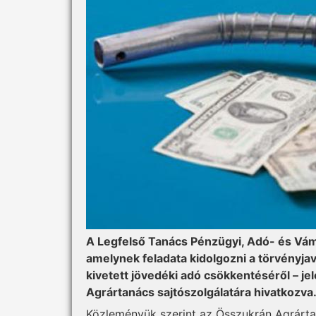
A Legfelső Tanács Pénzügyi, Adó- és Vámp
amelynek feladata kidolgozni a törvényj
kivetett jövedéki adó csökkentéséről – j
Agrártanács sajtószolgálatára hivatkozva
Közleményük szerint az Összukrán Agrárta