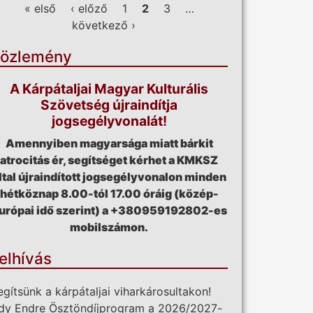
ldalak
« első
‹ előző
1
2
3
…
következő ›
özlemény
A Kárpátaljai Magyar Kulturális
Szövetség újraindítja
jogsegélyvonalát!
Amennyiben magyarsága miatt bárkit
atrocitás ér, segítséget kérhet a KMKSZ
ltal újraindított jogsegélyvonalon minden
hétköznap 8.00-tól 17.00 óráig (közép-
urópai idő szerint) a +380959192802-es
mobilszámon.
elhívás
egítsünk a kárpátaljai viharkárosultakon!
dy Endre Ösztöndíjprogram a 2026/2027-