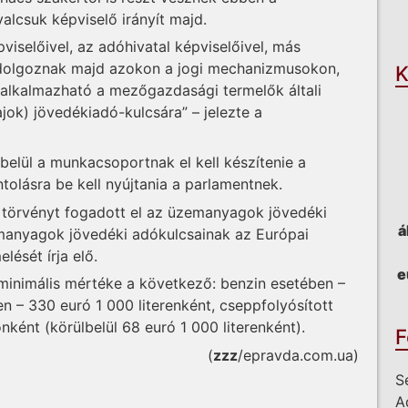
O
lcsuk képviselő irányít majd.
viselőivel, az adóhivatal képviselőivel, más
 dolgoznak majd azokon a jogi mechanizmusokon,
K
 alkalmazható a mezőgazdasági termelők általi
jok) jövedékiadó-kulcsára” – jelezte a
elül a munkacsoportnak el kell készítenie a
tolásra be kell nyújtania a parlamentnek.
 törvényt fogadott el az üzemanyagok jövedéki
á
manyagok jövedéki adókulcsainak az Európai
lését írja elő.
e
minimális mértéke a következő: benzin esetében –
en – 330 euró 1 000 literenként, cseppfolyósított
ként (körülbelül 68 euró 1 000 literenként).
F
(
zzz
/epravda.com.ua)
S
A