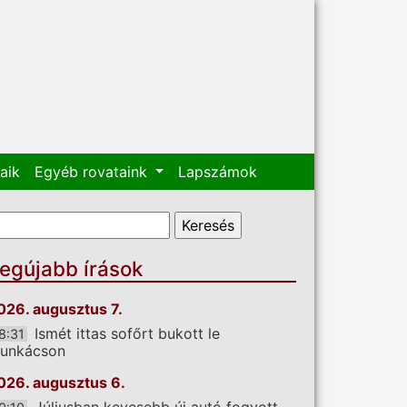
aik
Egyéb rovataink
Lapszámok
eresés űrlap
eresés
egújabb írások
026. augusztus 7.
Ismét ittas sofőrt bukott le
8:31
unkácson
026. augusztus 6.