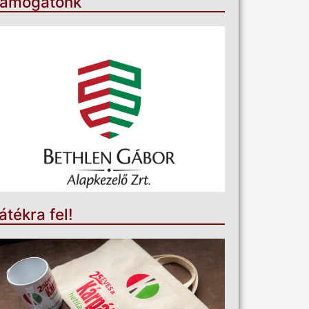
ámogatónk
átékra fel!