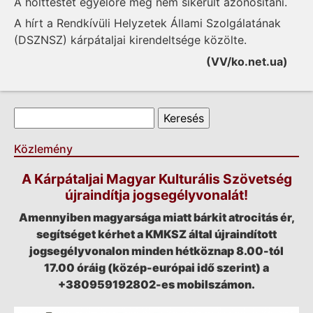
A holttestet egyelőre még nem sikerült azonosítani.
A hírt a Rendkívüli Helyzetek Állami Szolgálatának
(DSZNSZ) kárpátaljai kirendeltsége közölte.
(VV/ko.net.ua)
Keresés űrlap
Keresés
Közlemény
A Kárpátaljai Magyar Kulturális Szövetség
újraindítja jogsegélyvonalát!
Amennyiben magyarsága miatt bárkit atrocitás ér,
segítséget kérhet a KMKSZ által újraindított
jogsegélyvonalon minden hétköznap 8.00-tól
17.00 óráig (közép-európai idő szerint) a
+380959192802-es mobilszámon.