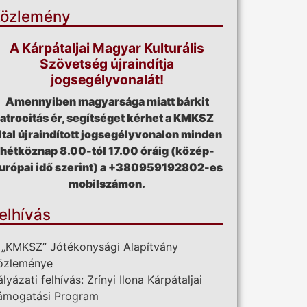
özlemény
A Kárpátaljai Magyar Kulturális
Szövetség újraindítja
jogsegélyvonalát!
Amennyiben magyarsága miatt bárkit
atrocitás ér, segítséget kérhet a KMKSZ
ltal újraindított jogsegélyvonalon minden
hétköznap 8.00-tól 17.00 óráig (közép-
urópai idő szerint) a +380959192802-es
mobilszámon.
elhívás
 „KMKSZ” Jótékonysági Alapítvány
özleménye
ályázati felhívás: Zrínyi Ilona Kárpátaljai
ámogatási Program