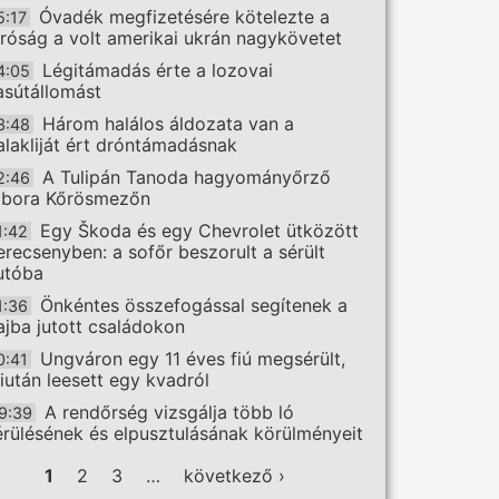
Óvadék megfizetésére kötelezte a
5:17
íróság a volt amerikai ukrán nagykövetet
Légitámadás érte a lozovai
4:05
asútállomást
Három halálos áldozata van a
3:48
alakliját ért dróntámadásnak
A Tulipán Tanoda hagyományőrző
2:46
ábora Kőrösmezőn
Egy Škoda és egy Chevrolet ütközött
1:42
erecsenyben: a sofőr beszorult a sérült
utóba
Önkéntes összefogással segítenek a
1:36
ajba jutott családokon
Ungváron egy 11 éves fiú megsérült,
0:41
iután leesett egy kvadról
A rendőrség vizsgálja több ló
9:39
érülésének és elpusztulásának körülményeit
ldalak
1
2
3
…
következő ›