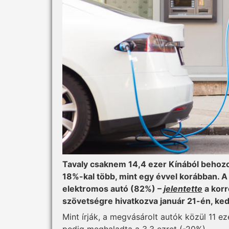
Tavaly csaknem 14,4 ezer Kínából behozo
18%-kal több, mint egy évvel korábban.
elek
tromos autó (82%) –
jelentette
a korr
szövetségre hivatkozva január 21-én, ke
Mint írják, a megvásárolt autók közül 11 e
pedig meghaladta a 3,3 ezret (-20%).