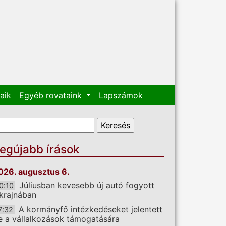
aik
Egyéb rovataink
Lapszámok
eresés űrlap
eresés
egújabb írások
026. augusztus 6.
Júliusban kevesebb új autó fogyott
0:10
krajnában
A kormányfő intézkedéseket jelentett
7:32
e a vállalkozások támogatására