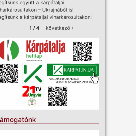
egítsünk együtt a kárpátaljai
iharkárosultakon – Ukrajnából is!
egítsünk a kárpátaljai viharkárosultakon!
1 / 4
következő ›
ámogatónk