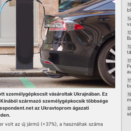
1
b
1
v
1
B
1
t
1
P
a
1
b
tt személygépkocsit vásároltak Ukrajnában. Ez
1
m
 A Kínából származó személygépkocsik többsége
espondent.net az Ukravtoprom ágazati
0
s
dden.
zer volt az új jármű (+37%), a használtak száma
O