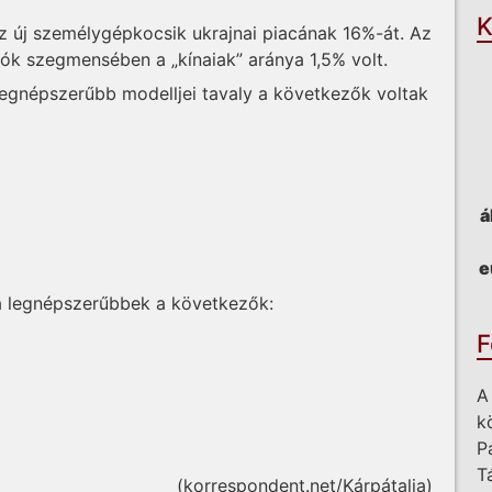
K
az új személygépkocsik ukrajnai piacának 16%-át. Az
tók szegmensében a „kínaiak” aránya 1,5% volt.
egnépszerűbb modelljei tavaly a következők voltak
á
e
a legnépszerűbbek a következők:
F
A
k
P
T
(korrespondent.net/Kárpátalja)