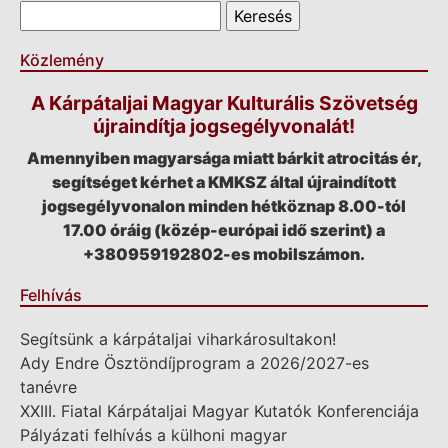
Keresés űrlap
Keresés
Közlemény
A Kárpátaljai Magyar Kulturális Szövetség
újraindítja jogsegélyvonalát!
Amennyiben magyarsága miatt bárkit atrocitás ér,
segítséget kérhet a KMKSZ által újraindított
jogsegélyvonalon minden hétköznap 8.00-tól
17.00 óráig (közép-európai idő szerint) a
+380959192802-es mobilszámon.
Felhívás
Segítsünk a kárpátaljai viharkárosultakon!
Ady Endre Ösztöndíjprogram a 2026/2027-es
tanévre
XXIII. Fiatal Kárpátaljai Magyar Kutatók Konferenciája
Pályázati felhívás a külhoni magyar