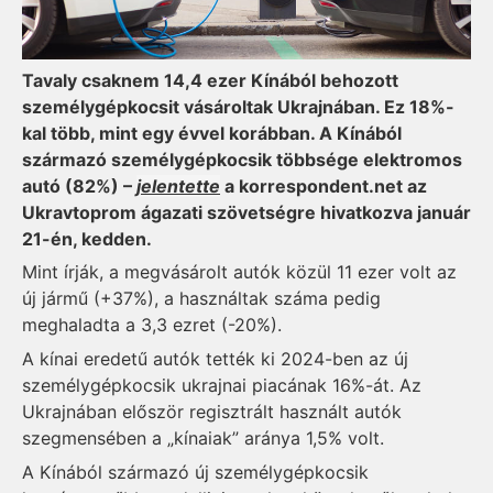
Tavaly csaknem 14,4 ezer Kínából behozott
személygépkocsit vásároltak Ukrajnában. Ez 18%-
kal több, mint egy évvel korábban. A Kínából
származó személygépkocsik többsége elek
tromos
autó (82%) –
jelentette
a korrespondent.net az
Ukravtoprom ágazati szövetségre hivatkozva január
21-én, kedden.
Mint írják, a megvásárolt autók közül 11 ezer volt az
új jármű (+37%), a használtak száma pedig
meghaladta a 3,3 ezret (-20%).
A kínai eredetű autók tették ki 2024-ben az új
személygépkocsik ukrajnai piacának 16%-át. Az
Ukrajnában először regisztrált használt autók
szegmensében a „kínaiak” aránya 1,5% volt.
A Kínából származó új személygépkocsik