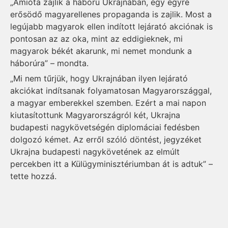
„Amióta zajlik a háború Ukrajnában, egy egyre
erősödő magyarellenes propaganda is zajlik. Most a
legújabb magyarok ellen indított lejárató akciónak is
pontosan az az oka, mint az eddigieknek, mi
magyarok békét akarunk, mi nemet mondunk a
háborúra” – mondta.
„Mi nem tűrjük, hogy Ukrajnában ilyen lejárató
akciókat indítsanak folyamatosan Magyarországgal,
a magyar emberekkel szemben. Ezért a mai napon
kiutasítottunk Magyarországról két, Ukrajna
budapesti nagykövetségén diplomáciai fedésben
dolgozó kémet. Az erről szóló döntést, jegyzéket
Ukrajna budapesti nagykövetének az elmúlt
percekben itt a Külügyminisztériumban át is adtuk” –
tette hozzá.