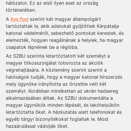
hálózatot. Ez az első ilyen eset az ország
történetében.
Kyiv Post
A
szerint két magyar állampolgárt
tartóztattak le, akik adatokat gyűjtöttek Kárpátalja
katonai védelméről, sebezhető pontokat kerestek, és
elemezték, hogyan reagálnának a helyiek, ha magyar
csapatok lépnének be a régióba.
Az SZBU szerinta letartóztatott két személyt a
magyar titkosszolgálat toborozta az akciók
végrehajtására. A közlemény szerint szerint a
hatóságok tudják, hogy a magyar katonai hírszerzés
mely ügynöke irányította az őrizetbe vett két
személyt. Korábban mindketten az ukrán hadsereg
alkalmazásában álltak. Az SZBU dokumentálta a
magyar ügynökök minden lépését, és lakóhelyükön
letartóztatta őket. A házkutatás alatt telefonokat és
egyéb tárgyi bizonyítékokat foglaltak le. Most
hazaárulással vádolják őket.