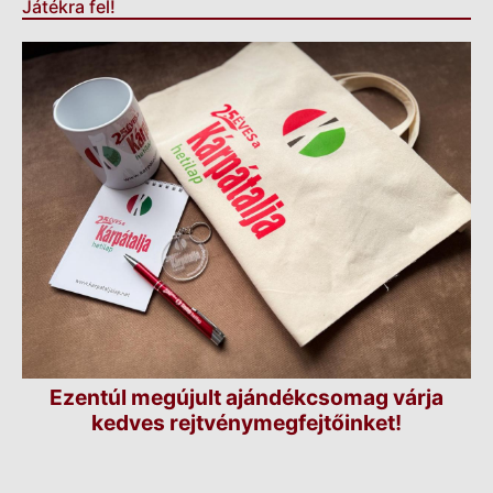
Játékra fel!
Ezentúl megújult ajándékcsomag várja
kedves rejtvénymegfejtőinket!