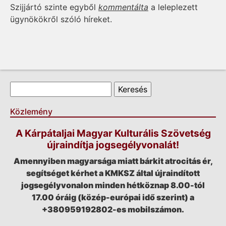
Szijjártó szinte egyből
kommentálta
a leleplezett
ügynökökről szóló híreket.
Keresés űrlap
Keresés
Közlemény
A Kárpátaljai Magyar Kulturális Szövetség
újraindítja jogsegélyvonalát!
Amennyiben magyarsága miatt bárkit atrocitás ér,
segítséget kérhet a KMKSZ által újraindított
jogsegélyvonalon minden hétköznap 8.00-tól
17.00 óráig (közép-európai idő szerint) a
+380959192802-es mobilszámon.