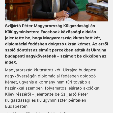
Szijjártó Péter Magyarország Külgazdasági és
Külügyminisztere Facebook közösségi oldalán
jelentette be, hogy Magyarország kiutasított két,
diplomáciai fedésben dolgozó ukrán kémet. Az erről
szóló döntést az elmúlt percekben adták át Ukrajna
budapesti nagykövetének – számolt be cikkében az
Index
.
Magyarország kiutasított két, Ukrajna budapesti
nagykövetségén diplomáciai fedésben dolgozó
kémet, ugyanis a kormány nem tűri tovább a
hazánkkal szembeni folyamatos lejárató akciókat
Kijev részéről – jelentette be Szijjártó Péter
külgazdasági és külügyminiszter pénteken
Budapesten.