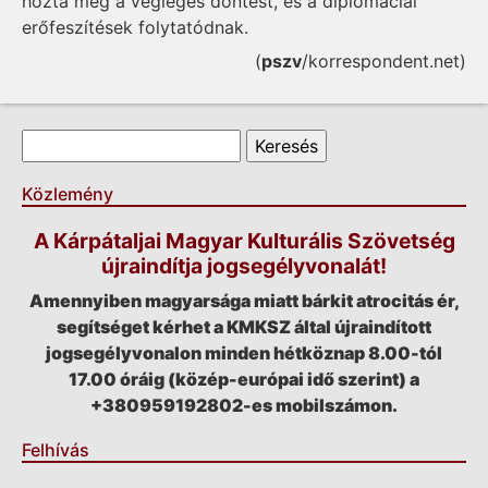
hozta meg a végleges döntést, és a diplomáciai
erőfeszítések folytatódnak.
(
pszv
/korrespondent.net)
Keresés űrlap
Keresés
Közlemény
A Kárpátaljai Magyar Kulturális Szövetség
újraindítja jogsegélyvonalát!
Amennyiben magyarsága miatt bárkit atrocitás ér,
segítséget kérhet a KMKSZ által újraindított
jogsegélyvonalon minden hétköznap 8.00-tól
17.00 óráig (közép-európai idő szerint) a
+380959192802-es mobilszámon.
Felhívás