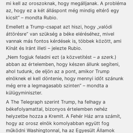
mi kell az oroszoknak, hogy megálljanak. A probléma
az, hogy ez a két álláspont még mindig eltérő egy
kicsit” – mondta Rubio.
Emellett a Trump-csapat azt hiszi, hogy „valódi
áttörésre” van szükség a béke eléréséhez, mivel
vannak más fontos kérdések is, többek között, ami
Kínát és Iránt illeti – jelezte Rubio.
„Nem fogjuk feladni ezt (a közvetítést –
a szerk.
)
abban az értelemben, hogy készen állunk segíteni,
ahol tudunk, de eljön az a pont, amikor Trump
elnöknek el kell döntenie, hogy mennyi időt szánunk
még erre a legmagasabb szinten” – mondta a
külügyminiszter.
A The Telegraph szerint Trump, ha felhagy a
békefolyamattal, bizonyos értelemben nehéz
helyzetbe hozza a Kremlt. A Fehér Ház arra számít,
hogy az orosz elnök komolyabban együtt fog
működni Washingtonnal, ha az Egyesült Államok