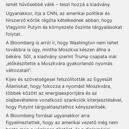
ismét hűvösebbé válik – teszi hozzá a kiadvány.
Ugyanakkor, írja a CNN, az amerikai politikai és
hírszerző körök régóta kételkednek abban, hogy
Vlagyimir Putyin és környezete őszinte tárgyalásokat
folytat.
A Bloomberg is arról ír, hogy Washington nem tehet
továbbra is úgy, mintha Moszkva készen állna a
békére. Sőt, a kiadvány szerint Trump csapata már
„előkészítette a Moszkvára gyakorlandó nyomás
változatait”.
Kijev és szövetségesei felszólították az Egyesült
Államokat, hogy fokozza a nyomást Moszkvára,
többek között az energiaexportjára és az
olajbevételeire vonatkozó szankciók kiterjesztésével,
hogy Putyint tárgyalóasztalhoz kényszerítsék.
A Bloomberg forrásai ugyanakkor arra
figyelmeztettek, hogy az amerikai vezető még nem