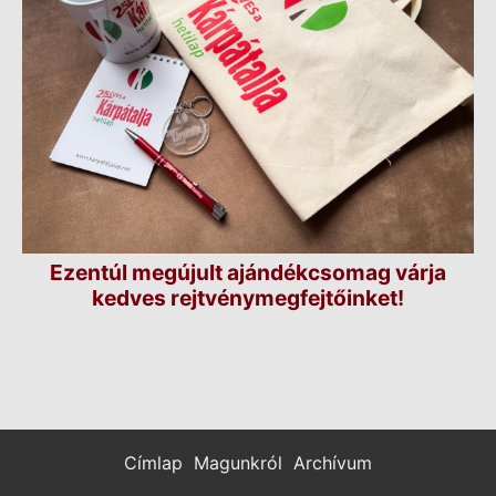
Ezentúl megújult ajándékcsomag várja
kedves rejtvénymegfejtőinket!
Címlap
Magunkról
Archívum