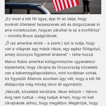
„Ez most a két fél ügye, épp itt az ideje, hogy
konkrét ötleteket terjesszenek elő és dolgozzanak ki
arra vonatkozóan, hogyan zárulhat le ez a konfliktus”
– mondta Bruce újságíróknak.
„Ő (az amerikai elnök –
a szerk.
) azt is tudja, hogy
van a világnak egy másik része, egy egész földgolyó,
amely bizonyos figyelmet érdemel” – tette hozzá.
Marco Rubio amerikai külügyminiszter ugyanakkor
kijelentette, hogy Ukrajna és Oroszország közelebb
van a békemegállapodáshoz, mint korábban voltak.
Az Egyesült Államok azonban úgy véli, hogy a két fél
álláspontja még mindig távol áll egymástól.
„Nézzék, közelebb kerültünk. Most először – három
évig nem tudtuk – meg tudjuk érteni, hogy mi kell
Ukrajnának ahhoz, hogy megálljon. Megértjük, hogy