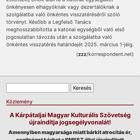
önkényesen elhagyóknak vagy dezertálóknak a
szolgálatba való önkéntes visszatéréséről szóló
törvényt. Később a Legfelső Tanács
meghosszabbította a katonai egységből való első
jogosulatlan távozás után a szolgálatba való
önkéntes visszatérés határidejét 2025. március 1-jéig.
(
zzz
/korrespondent.net)
Keresés űrlap
Keresés
Közlemény
A Kárpátaljai Magyar Kulturális Szövetség
újraindítja jogsegélyvonalát!
Amennyiben magyarsága miatt bárkit atrocitás ér,
segítséget kérhet a KMKSZ által újraindított