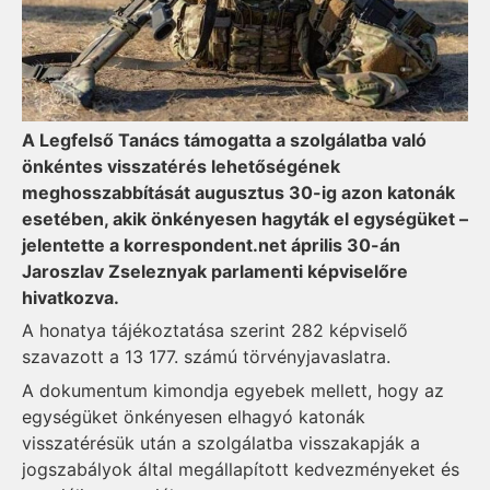
A Legfelső Tanács támogatta a szolgálatba való
önkéntes visszatérés lehetőségének
meghosszabbítását augusztus 30-ig azon katonák
esetében, akik önkényesen hagyták el egységüket –
jelentette a korrespondent.net április 30-án
Jaroszlav Zseleznyak parlamenti képviselőre
hivatkozva.
A honatya tájékoztatása szerint 282 képviselő
szavazott a 13 177. számú törvényjavaslatra.
A dokumentum kimondja egyebek mellett, hogy az
egységüket önkényesen elhagyó katonák
visszatérésük után a szolgálatba visszakapják a
jogszabályok által megállapított kedvezményeket és