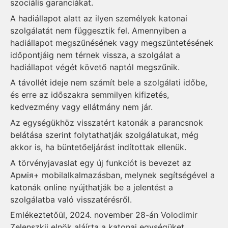
szociális garanciákat.
A hadiállapot alatt az ilyen személyek katonai
szolgálatát nem függesztik fel. Amennyiben a
hadiállapot megszűnésének vagy megszüntetésének
időpontjáig nem térnek vissza, a szolgálat a
hadiállapot végét követő naptól megszűnik.
A távollét ideje nem számít bele a szolgálati időbe,
és erre az időszakra semmilyen kifizetés,
kedvezmény vagy ellátmány nem jár.
Az egységükhöz visszatért katonák a parancsnok
belátása szerint folytathatják szolgálatukat, még
akkor is, ha büntetőeljárást indítottak ellenük.
A törvényjavaslat egy új funkciót is bevezet az
Армія+ mobilalkalmazásban, melynek segítségével a
katonák online nyújthatják be a jelentést a
szolgálatba való visszatérésről.
Emlékeztetőül, 2024. november 28-án Volodimir
Zelenszkij elnök aláírta a katonai egységüket