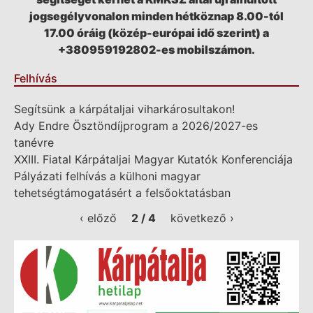
jogsegélyvonalon minden hétköznap 8.00-tól
17.00 óráig (közép-európai idő szerint) a
+380959192802-es mobilszámon.
Felhívás
Segítsünk a kárpátaljai viharkárosultakon!
Ady Endre Ösztöndíjprogram a 2026/2027-es
tanévre
XXIII. Fiatal Kárpátaljai Magyar Kutatók Konferenciája
Pályázati felhívás a külhoni magyar
tehetségtámogatásért a felsőoktatásban
‹ előző
2 / 4
következő ›