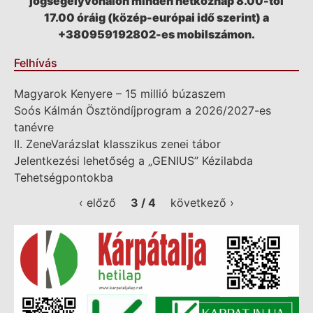
jogsegélyvonalon minden hétköznap 8.00-tól
17.00 óráig (közép-európai idő szerint) a
+380959192802-es mobilszámon.
Felhívás
Magyarok Kenyere – 15 millió búzaszem
Soós Kálmán Ösztöndíjprogram a 2026/2027-es
tanévre
II. ZeneVarázslat klasszikus zenei tábor
Jelentkezési lehetőség a „GENIUS” Kézilabda
Tehetségpontokba
‹ előző
3 / 4
következő ›