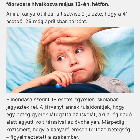
főorvosra hivatkozva május 12-én, hétfőn.
Ami a kanyarót illeti, a tisztviselő jelezte, hogy a 41
esetből 29 még áprilisban történt.
Elmondása szerint 18 esetet egyetlen iskolában
jegyeztek fel. A járványt annak tulajdonítják, hogy
egy beteg gyerek látogatta az iskolát, aki a légiriadó
alatt együtt volt társaival az óvóhelyen. Márpedig
közismert, hogy a kanyaró erősen fertőző betegség
– figyelmeztetett a szakember.