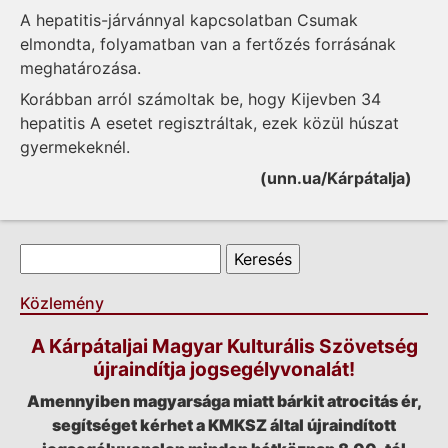
A hepatitis-járvánnyal kapcsolatban Csumak
elmondta, folyamatban van a fertőzés forrásának
meghatározása.
Korábban arról számoltak be, hogy Kijevben 34
hepatitis A esetet regisztráltak, ezek közül húszat
gyermekeknél.
(unn.ua/Kárpátalja)
Keresés űrlap
Keresés
Közlemény
A Kárpátaljai Magyar Kulturális Szövetség
újraindítja jogsegélyvonalát!
Amennyiben magyarsága miatt bárkit atrocitás ér,
segítséget kérhet a KMKSZ által újraindított