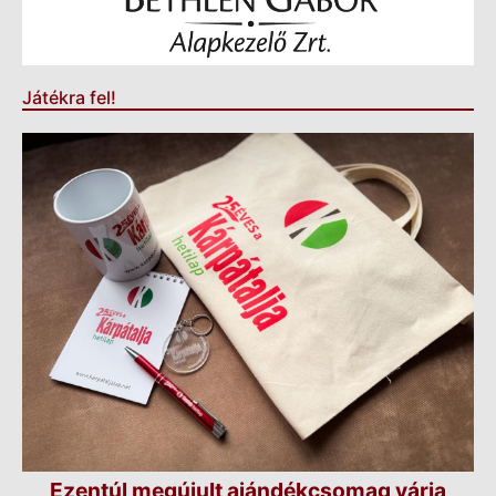
Játékra fel!
Ezentúl megújult ajándékcsomag várja