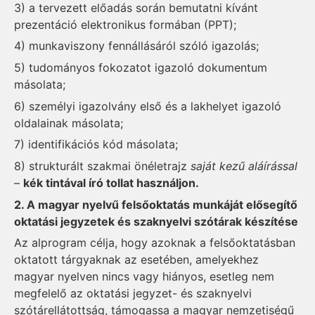
3) a tervezett előadás során bemutatni kívánt
prezentáció elektronikus formában (PPT);
4) munkaviszony fennállásáról szóló igazolás;
5) tudományos fokozatot igazoló dokumentum
másolata;
6) személyi igazolvány első és a lakhelyet igazoló
oldalainak másolata;
7) identifikációs kód másolata;
8) strukturált szakmai önéletrajz
saját kezű aláírással
–
kék tintával író tollat használjon.
2. A magyar nyelvű felsőoktatás munkáját elősegítő
oktatási jegyzetek és szaknyelvi szótárak készítése
Az alprogram célja, hogy azoknak a felsőoktatásban
oktatott tárgyaknak az esetében, amelyekhez
magyar nyelven nincs vagy hiányos, esetleg nem
megfelelő az oktatási jegyzet- és szaknyelvi
szótárellátottság, támogassa a magyar nemzetiségű