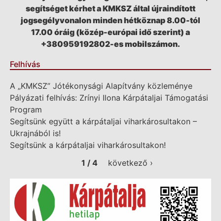
segítséget kérhet a KMKSZ által újraindított
jogsegélyvonalon minden hétköznap 8.00-tól
17.00 óráig (közép-európai idő szerint) a
+380959192802-es mobilszámon.
Felhívás
A „KMKSZ” Jótékonysági Alapítvány közleménye
Pályázati felhívás: Zrínyi Ilona Kárpátaljai Támogatási
Program
Segítsünk együtt a kárpátaljai viharkárosultakon –
Ukrajnából is!
Segítsünk a kárpátaljai viharkárosultakon!
1 / 4
következő ›