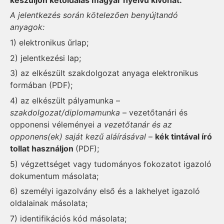
A jelentkezés során kötelezően benyújtandó
anyagok:
1) elektronikus űrlap;
2) jelentkezési lap;
3) az elkészült szakdolgozat anyaga elektronikus
formában (PDF);
4) az elkészült pályamunka –
szakdolgozat/diplomamunka
– vezetőtanári és
opponensi véleményei
a vezetőtanár és az
opponens(ek) saját kezű aláírásával
–
kék tintával író
tollat használjon
(PDF);
5) végzettséget vagy tudományos fokozatot igazoló
dokumentum másolata;
6) személyi igazolvány első és a lakhelyet igazoló
oldalainak másolata;
7) identifikációs kód másolata;