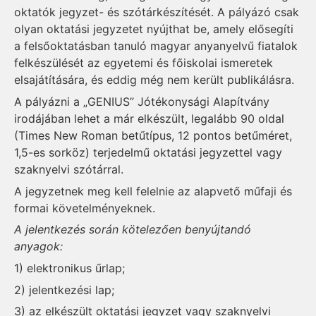
oktatók jegyzet- és szótárkészítését. A pályázó csak
olyan oktatási jegyzetet nyújthat be, amely elősegíti
a felsőoktatásban tanuló magyar anyanyelvű fiatalok
felkészülését az egyetemi és főiskolai ismeretek
elsajátítására, és eddig még nem került publikálásra.
A pályázni a „GENIUS” Jótékonysági Alapítvány
irodájában lehet a már elkészült, legalább 90 oldal
(Times New Roman betűtípus, 12 pontos betűméret,
1,5-es sorköz) terjedelmű oktatási jegyzettel vagy
szaknyelvi szótárral.
A jegyzetnek meg kell felelnie az alapvető műfaji és
formai követelményeknek.
A jelentkezés során kötelezően benyújtandó
anyagok:
1) elektronikus űrlap;
2) jelentkezési lap;
3) az elkészült oktatási jegyzet vagy szaknyelvi