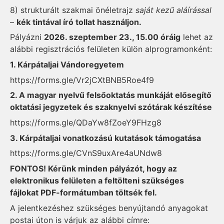
8) strukturált szakmai önéletrajz
saját kezű aláírással
–
kék tintával író tollat használjon.
Pályázni
2026. szeptember 23., 15.00 óráig
lehet az
alábbi regisztrációs felületen külön alprogramonként:
1. Kárpátaljai Vándoregyetem
https://forms.gle/Vr2jCXtBNB5Roe4f9
2. A magyar nyelvű felsőoktatás munkáját elősegítő
oktatási jegyzetek és szaknyelvi szótárak készítése
https://forms.gle/QDaYw8fZoeY9FHzg8
3. Kárpátaljai vonatkozású kutatások támogatása
https://forms.gle/CVnS9uxAre4aUNdw8
FONTOS! Kérünk minden pályázót, hogy az
elektronikus felületen a feltölteni szükséges
fájlokat PDF-formátumban töltsék fel.
A jelentkezéshez szükséges benyújtandó anyagokat
postai úton is várjuk az alábbi címre: