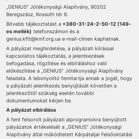
„GENIUS” Jótékonysági Alapítvány, 90202
Beregszász, Kossuth tér 6.
Bővebb tájékoztatást a
+380-31-24-2-50-12 (149-
es mellék)
telefonszámon és a
genius.kftt@kmf.org.ua
e-mail-címen kaphatnak.
A pályázat meghirdetése, a pályázati kiírással
kapcsolatos tájékoztatás, a jelentkezések
befogadása, rögzítése és elbíráláshoz való
előkészítése a „GENIUS” Jótékonysági Alapítvány
feladata. A lebonyolító fenntartja annak a jogát, hogy
a pályázati jelentkezés benyújtását követően a
jelentkezőtől szükség esetén további
dokumentumokat kérjen be.
A pályázat elbírálása
A fent felsorolt pályázati alprogramokra benyújtott
pályázatok értékelését a „GENIUS” Jótékonysági
Alapítvány által működtetett Kárpátaljai Felsőoktatási