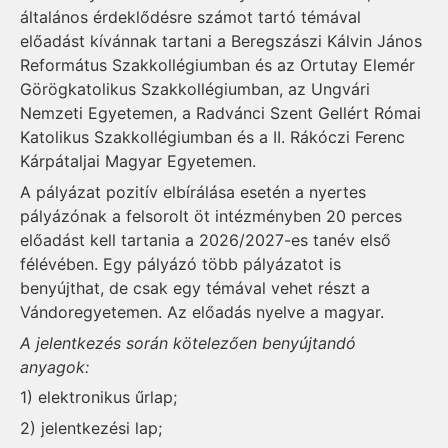
általános érdeklődésre számot tartó témával
előadást kívánnak tartani a Beregszászi Kálvin János
Református Szakkollégiumban és az Ortutay Elemér
Görögkatolikus Szakkollégiumban, az Ungvári
Nemzeti Egyetemen, a Radvánci Szent Gellért Római
Katolikus Szakkollégiumban és a II. Rákóczi Ferenc
Kárpátaljai Magyar Egyetemen.
A pályázat pozitív elbírálása esetén a nyertes
pályázónak a felsorolt öt intézményben 20 perces
előadást kell tartania a 2026/2027-es tanév első
félévében. Egy pályázó több pályázatot is
benyújthat, de csak egy témával vehet részt a
Vándoregyetemen. Az előadás nyelve a magyar.
A jelentkezés során kötelezően benyújtandó
anyagok:
1) elektronikus űrlap;
2) jelentkezési lap;