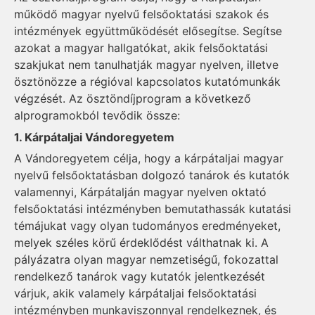
működő magyar nyelvű felsőoktatási szakok és
intézmények együttműködését elősegítse. Segítse
azokat a magyar hallgatókat, akik felsőoktatási
szakjukat nem tanulhatják magyar nyelven, illetve
ösztönözze a régióval kapcsolatos kutatómunkák
végzését. Az ösztöndíjprogram a következő
alprogramokból tevődik össze:
1. Kárpátaljai Vándoregyetem
A Vándoregyetem célja, hogy a kárpátaljai magyar
nyelvű felsőoktatásban dolgozó tanárok és kutatók
valamennyi, Kárpátalján magyar nyelven oktató
felsőoktatási intézményben bemutathassák kutatási
témájukat vagy olyan tudományos eredményeket,
melyek széles körű érdeklődést válthatnak ki. A
pályázatra olyan magyar nemzetiségű, fokozattal
rendelkező tanárok vagy kutatók jelentkezését
várjuk, akik valamely kárpátaljai felsőoktatási
intézményben munkaviszonnyal rendelkeznek, és