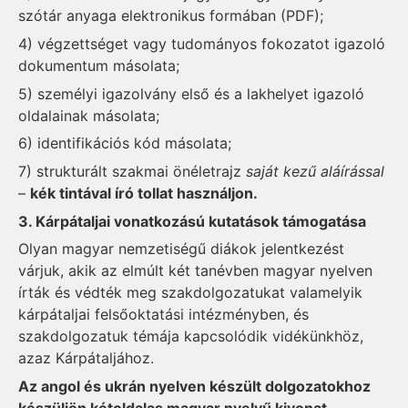
szótár anyaga elektronikus formában (PDF);
4) végzettséget vagy tudományos fokozatot igazoló
dokumentum másolata;
5) személyi igazolvány első és a lakhelyet igazoló
oldalainak másolata;
6) identifikációs kód másolata;
7) strukturált szakmai önéletrajz
saját kezű aláírással
–
kék tintával író tollat használjon.
3. Kárpátaljai vonatkozású kutatások támogatása
Olyan magyar nemzetiségű diákok jelentkezést
várjuk, akik az elmúlt két tanévben magyar nyelven
írták és védték meg szakdolgozatukat valamelyik
kárpátaljai felsőoktatási intézményben, és
szakdolgozatuk témája kapcsolódik vidékünkhöz,
azaz Kárpátaljához.
Az angol és ukrán nyelven készült dolgozatokhoz
készüljön kétoldalas magyar nyelvű kivonat.