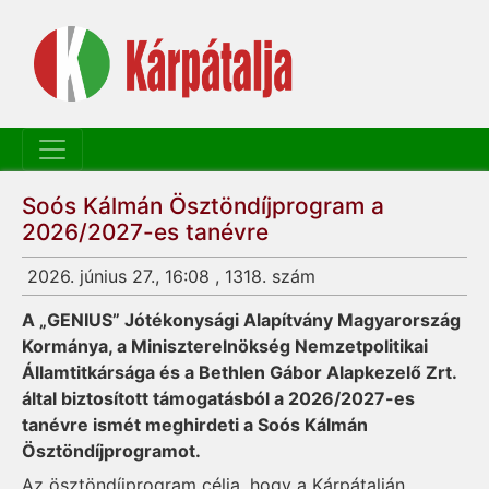
Soós Kálmán Ösztöndíjprogram a
2026/2027-es tanévre
2026. június 27., 16:08 , 1318. szám
A „GENIUS” Jótékonysági Alapítvány Magyarország
Kormánya, a Miniszterelnökség Nemzetpolitikai
Államtitkársága és a Bethlen Gábor Alapkezelő Zrt.
által biztosított támogatásból a 2026/2027-es
tanévre ismét meghirdeti a Soós Kálmán
Ösztöndíjprogramot.
Az ösztöndíjprogram célja, hogy a Kárpátalján