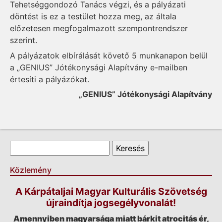
Tehetséggondozó Tanács végzi, és a pályázati
döntést is ez a testület hozza meg, az általa
előzetesen megfogalmazott szempontrendszer
szerint.
A pályázatok elbírálását követő 5 munkanapon belül
a „GENIUS” Jótékonysági Alapítvány e-mailben
értesíti a pályázókat.
„GENIUS” Jótékonysági Alapítvány
Keresés űrlap
Keresés
Közlemény
A Kárpátaljai Magyar Kulturális Szövetség
újraindítja jogsegélyvonalát!
Amennyiben magyarsága miatt bárkit atrocitás ér,