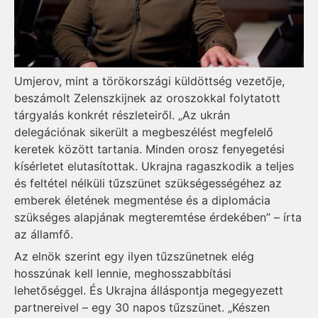
Umjerov, mint a törökországi küldöttség vezetője,
beszámolt Zelenszkijnek az oroszokkal folytatott
tárgyalás konkrét részleteiről. „Az ukrán
delegációnak sikerült a megbeszélést megfelelő
keretek között tartania. Minden orosz fenyegetési
kísérletet elutasítottak. Ukrajna ragaszkodik a teljes
és feltétel nélküli tűzszünet szükségességéhez az
emberek életének megmentése és a diplomácia
szükséges alapjának megteremtése érdekében” – írta
az államfő.
Az elnök szerint egy ilyen tűzszünetnek elég
hosszúnak kell lennie, meghosszabbítási
lehetőséggel. És Ukrajna álláspontja megegyezett
partnereivel – egy 30 napos tűzszünet. „Készen