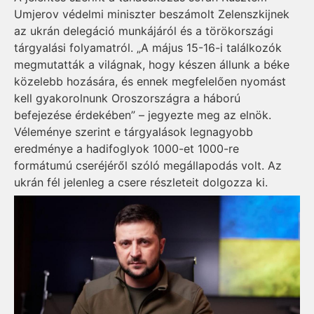
Umjerov védelmi miniszter beszámolt Zelenszkijnek
az ukrán delegáció munkájáról és a törökországi
tárgyalási folyamatról. „A május 15-16-i találkozók
megmutatták a világnak, hogy készen állunk a béke
közelebb hozására, és ennek megfelelően nyomást
kell gyakorolnunk Oroszországra a háború
befejezése érdekében” – jegyezte meg az elnök.
Véleménye szerint e tárgyalások legnagyobb
eredménye a hadifoglyok 1000-et 1000-re
formátumú cseréjéről szóló megállapodás volt. Az
ukrán fél jelenleg a csere részleteit dolgozza ki.