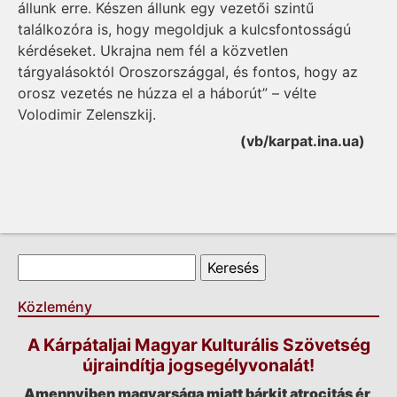
állunk erre. Készen állunk egy vezetői szintű
találkozóra is, hogy megoldjuk a kulcsfontosságú
kérdéseket. Ukrajna nem fél a közvetlen
tárgyalásoktól Oroszországgal, és fontos, hogy az
orosz vezetés ne húzza el a háborút” – vélte
Volodimir Zelenszkij.
(vb/karpat.ina.ua)
Keresés űrlap
Keresés
Közlemény
A Kárpátaljai Magyar Kulturális Szövetség
újraindítja jogsegélyvonalát!
Amennyiben magyarsága miatt bárkit atrocitás ér,