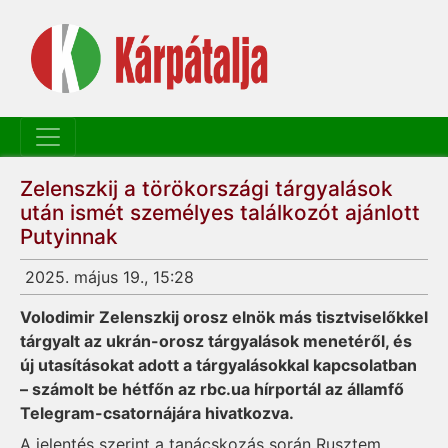
Zelenszkij a törökországi tárgyalások
után ismét személyes találkozót ajánlott
Putyinnak
2025. május 19., 15:28
Volodimir Zelenszkij orosz elnök más tisztviselőkkel
tárgyalt az ukrán-orosz tárgyalások menetéről, és
új utasításokat adott a tárgyalásokkal kapcsolatban
– számolt be hétfőn az rbc.ua hírportál az államfő
Telegram-csatornájára hivatkozva.
A jelentés szerint a tanácskozás során Rusztem