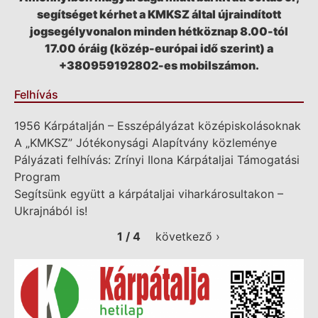
segítséget kérhet a KMKSZ által újraindított
jogsegélyvonalon minden hétköznap 8.00-tól
17.00 óráig (közép-európai idő szerint) a
+380959192802-es mobilszámon.
Felhívás
1956 Kárpátalján – Esszépályázat középiskolásoknak
A „KMKSZ” Jótékonysági Alapítvány közleménye
Pályázati felhívás: Zrínyi Ilona Kárpátaljai Támogatási
Program
Segítsünk együtt a kárpátaljai viharkárosultakon –
Ukrajnából is!
1 / 4
következő ›