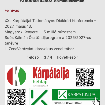
+380959192802-es mobilszámon.
Felhívás
XXI. Kárpátaljai Tudományos Diákköri Konferencia –
2027. május 13.
Magyarok Kenyere – 15 millió búzaszem
Soós Kálmán Ösztöndíjprogram a 2026/2027-es
tanévre
II. ZeneVarázslat klasszikus zenei tábor
‹ előző
3 / 4
következő ›