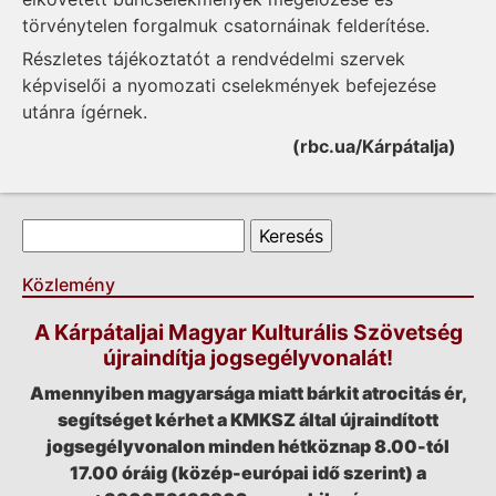
törvénytelen forgalmuk csatornáinak felderítése.
Részletes tájékoztatót a rendvédelmi szervek
képviselői a nyomozati cselekmények befejezése
utánra ígérnek.
(rbc.ua/Kárpátalja)
Keresés űrlap
Keresés
Közlemény
A Kárpátaljai Magyar Kulturális Szövetség
újraindítja jogsegélyvonalát!
Amennyiben magyarsága miatt bárkit atrocitás ér,
segítséget kérhet a KMKSZ által újraindított
jogsegélyvonalon minden hétköznap 8.00-tól
17.00 óráig (közép-európai idő szerint) a