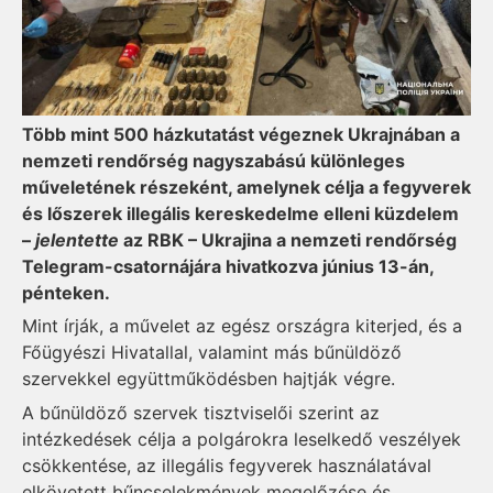
Több mint 500 házkutatást végeznek Ukrajnában a
nemzeti rendőrség nagyszabású különleges
műveletének részeként, amelynek célja a fegyverek
és lőszerek illegális kereskedelme elleni küzdelem
–
jelentette
az RBK – Ukrajina a nemzeti rendőrség
Telegram-csatornájára hivatkozva június 13-án,
pénteken.
Mint írják, a művelet az egész országra kiterjed, és a
Főügyészi Hivatallal, valamint más bűnüldöző
szervekkel együttműködésben hajtják végre.
A bűnüldöző szervek tisztviselői szerint az
intézkedések célja a polgárokra leselkedő veszélyek
csökkentése, az illegális fegyverek használatával
elkövetett bűncselekmények megelőzése és