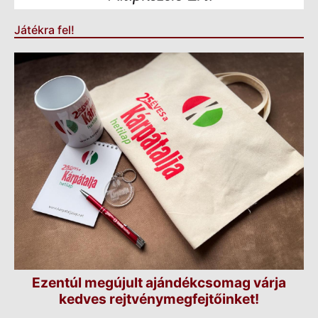
Játékra fel!
Ezentúl megújult ajándékcsomag várja
kedves rejtvénymegfejtőinket!