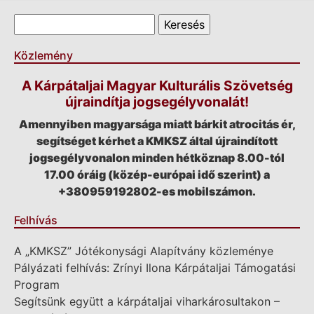
Keresés űrlap
Keresés
Közlemény
A Kárpátaljai Magyar Kulturális Szövetség
újraindítja jogsegélyvonalát!
Amennyiben magyarsága miatt bárkit atrocitás ér,
segítséget kérhet a KMKSZ által újraindított
jogsegélyvonalon minden hétköznap 8.00-tól
17.00 óráig (közép-európai idő szerint) a
+380959192802-es mobilszámon.
Felhívás
A „KMKSZ” Jótékonysági Alapítvány közleménye
Pályázati felhívás: Zrínyi Ilona Kárpátaljai Támogatási
Program
Segítsünk együtt a kárpátaljai viharkárosultakon –