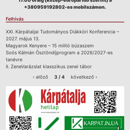
17.00 óráig (közép-európai idő szerint) a
+380959192802-es mobilszámon.
Felhívás
XXI. Kárpátaljai Tudományos Diákköri Konferencia –
2027. május 13.
Magyarok Kenyere – 15 millió búzaszem
Soós Kálmán Ösztöndíjprogram a 2026/2027-es
tanévre
II. ZeneVarázslat klasszikus zenei tábor
‹ előző
3 / 4
következő ›