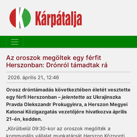
Az oroszok megöltek egy férfit
Herszonban: Drónról támadtak rá
2026. április 21., 12:46
Orosz dróntámadás következtében életét vesztette
egy férfi Herszonban –
jelentette
az Ukrajinszka
Pravda Olekszandr Prokugyinra, a Herszon Megyei
Katonai Közigazgatás vezetőjére hivatkozva április
21-én, kedden.
„Körülbelül 09:30-kor az oroszok megölték a
kommunális vállalat munkatársát Herszon Központi