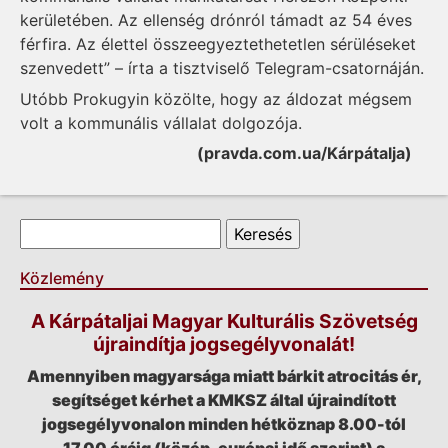
kerületében. Az ellenség drónról támadt az 54 éves
férfira. Az élettel összeegyeztethetetlen sérüléseket
szenvedett” – írta a tisztviselő Telegram-csatornáján.
Utóbb Prokugyin közölte, hogy az áldozat mégsem
volt a kommunális vállalat dolgozója.
(pravda.com.ua/Kárpátalja)
Keresés űrlap
Keresés
Közlemény
A Kárpátaljai Magyar Kulturális Szövetség
újraindítja jogsegélyvonalát!
Amennyiben magyarsága miatt bárkit atrocitás ér,
segítséget kérhet a KMKSZ által újraindított
jogsegélyvonalon minden hétköznap 8.00-tól