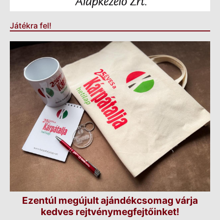
Játékra fel!
Ezentúl megújult ajándékcsomag várja
kedves rejtvénymegfejtőinket!