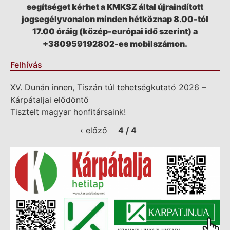
segítséget kérhet a KMKSZ által újraindított
jogsegélyvonalon minden hétköznap 8.00-tól
17.00 óráig (közép-európai idő szerint) a
+380959192802-es mobilszámon.
Felhívás
XV. Dunán innen, Tiszán túl tehetségkutató 2026 –
Kárpátaljai elődöntő
Tisztelt magyar honfitársaink!
‹ előző
4 / 4