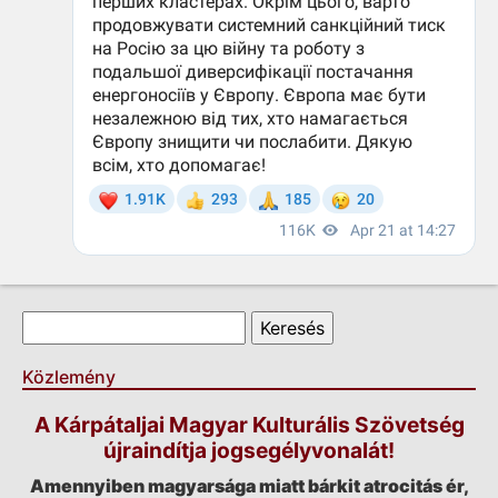
Keresés űrlap
Keresés
Közlemény
A Kárpátaljai Magyar Kulturális Szövetség
újraindítja jogsegélyvonalát!
Amennyiben magyarsága miatt bárkit atrocitás ér,