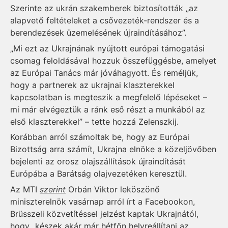
Szerinte az ukrán szakemberek biztosították „az
alapvető feltételeket a csővezeték-rendszer és a
berendezések üzemelésének újraindításához”.
„Mi ezt az Ukrajnának nyújtott európai támogatási
csomag feloldásával hozzuk összefüggésbe, amelyet
az Európai Tanács már jóváhagyott. És reméljük,
hogy a partnerek az ukrajnai klaszterekkel
kapcsolatban is megteszik a megfelelő lépéseket –
mi már elvégeztük a ránk eső részt a munkából az
első klaszterekkel” – tette hozzá Zelenszkij.
Korábban arról számoltak be, hogy az Európai
Bizottság arra számít, Ukrajna elnöke a közeljövőben
bejelenti az orosz olajszállítások újraindítását
Európába a Barátság olajvezetéken keresztül.
Az MTI
szerint
Orbán Viktor leköszönő
miniszterelnök vasárnap arról írt a Facebookon,
Brüsszeli közvetítéssel jelzést kaptak Ukrajnától,
hogy „készek akár már hétfőn helyreállítani az