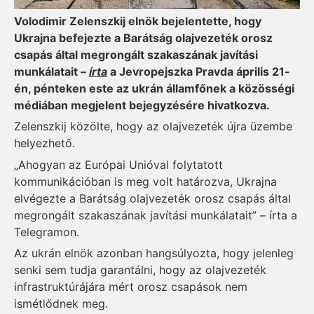
Volodimir Zelenszkij elnök bejelentette, hogy
Ukrajna befejezte a Barátság olajvezeték orosz
csapás által megrongált szakaszának javítási
munkálatait –
írta
a Jevropejszka Pravda április 21-
én, pénteken este az ukrán államfőnek a közösségi
médiában megjelent bejegyzésére hivatkozva.
Zelenszkij közölte, hogy az olajvezeték újra üzembe
helyezhető.
„Ahogyan az Európai Unióval folytatott
kommunikációban is meg volt határozva, Ukrajna
elvégezte a Barátság olajvezeték orosz csapás által
megrongált szakaszának javítási munkálatait” – írta a
Telegramon.
Az ukrán elnök azonban hangsúlyozta, hogy jelenleg
senki sem tudja garantálni, hogy az olajvezeték
infrastruktúrájára mért orosz csapások nem
ismétlődnek meg.