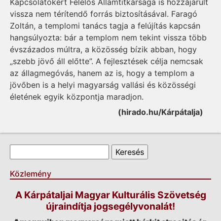
Kapcsolatokért Felelős Államtitkársága is hozzájárult
vissza nem térítendő forrás biztosításával. Faragó
Zoltán, a templomi tanács tagja a felújítás kapcsán
hangsúlyozta: bár a templom nem tekint vissza több
évszázados múltra, a közösség bízik abban, hogy
„szebb jövő áll előtte”. A fejlesztések célja nemcsak
az állagmegóvás, hanem az is, hogy a templom a
jövőben is a helyi magyarság vallási és közösségi
életének egyik központja maradjon.
(hirado.hu/Kárpátalja)
Keresés űrlap
Keresés
Közlemény
A Kárpátaljai Magyar Kulturális Szövetség
újraindítja jogsegélyvonalát!