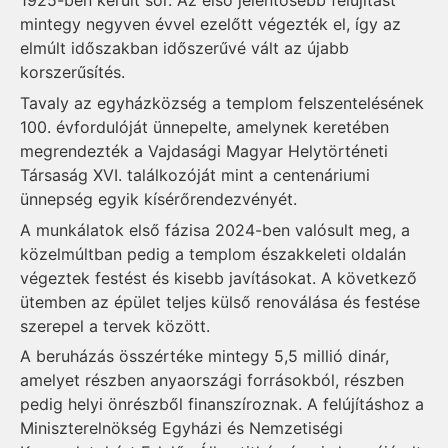
1925-ben került sor. Az első jelentősebb felújítást
mintegy negyven évvel ezelőtt végezték el, így az
elmúlt időszakban időszerűvé vált az újabb
korszerűsítés.
Tavaly az egyházközség a templom felszentelésének
100. évfordulóját ünnepelte, amelynek keretében
megrendezték a Vajdasági Magyar Helytörténeti
Társaság XVI. találkozóját mint a centenáriumi
ünnepség egyik kísérőrendezvényét.
A munkálatok első fázisa 2024-ben valósult meg, a
közelmúltban pedig a templom északkeleti oldalán
végeztek festést és kisebb javításokat. A következő
ütemben az épület teljes külső renoválása és festése
szerepel a tervek között.
A beruházás összértéke mintegy 5,5 millió dinár,
amelyet részben anyaországi forrásokból, részben
pedig helyi önrészből finanszíroznak. A felújításhoz a
Miniszterelnökség Egyházi és Nemzetiségi