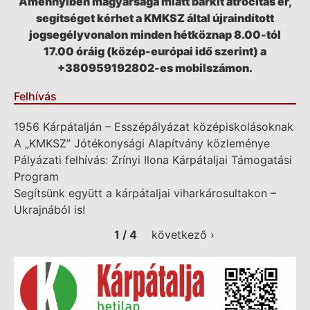
Amennyiben magyarsága miatt bárkit atrocitás ér,
segítséget kérhet a KMKSZ által újraindított
jogsegélyvonalon minden hétköznap 8.00-tól
17.00 óráig (közép-európai idő szerint) a
+380959192802-es mobilszámon.
Felhívás
1956 Kárpátalján – Esszépályázat középiskolásoknak
A „KMKSZ” Jótékonysági Alapítvány közleménye
Pályázati felhívás: Zrínyi Ilona Kárpátaljai Támogatási
Program
Segítsünk együtt a kárpátaljai viharkárosultakon –
Ukrajnából is!
1 / 4
következő ›