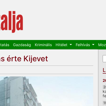
tatás
Gazdaság
Kriminális
Hitélet
Felhívás
Moz
s érte Kijevet
K
K
L
2
2
k
f
1