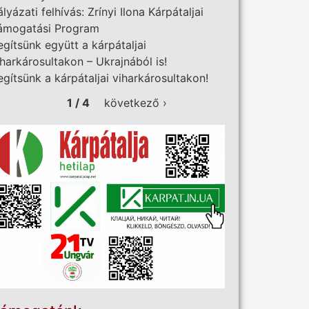
ályázati felhívás: Zrínyi Ilona Kárpátaljai
ámogatási Program
egítsünk együtt a kárpátaljai
iharkárosultakon – Ukrajnából is!
egítsünk a kárpátaljai viharkárosultakon!
1 / 4
következő ›