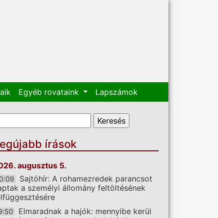
aik
Egyéb rovataink
Lapszámok
eresés űrlap
eresés
egújabb írások
026. augusztus 5.
Sajtóhír: A rohamezredek parancsot
0:09
aptak a személyi állomány feltöltésének
elfüggesztésére
Elmaradnak a hajók: mennyibe kerül
9:50