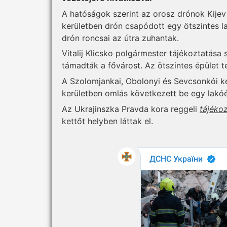
A hatóságok szerint az orosz drónok Kijev
kerületben drón csapódott egy ötszintes la
drón roncsai az útra zuhantak.
Vitalij Klicsko polgármester tájékoztatása
támadták a fővárost. Az ötszintes épület t
A Szolomjankai, Obolonyi és Sevcsonkói ke
kerületben omlás következett be egy lakó
Az Ukrajinszka Pravda kora reggeli
tájékoz
kettőt helyben láttak el.