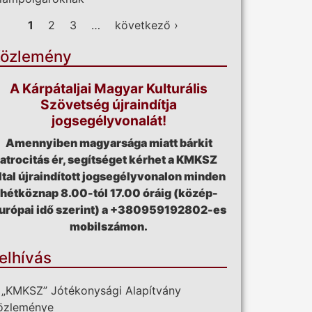
ldalak
1
2
3
…
következő ›
özlemény
A Kárpátaljai Magyar Kulturális
Szövetség újraindítja
jogsegélyvonalát!
Amennyiben magyarsága miatt bárkit
atrocitás ér, segítséget kérhet a KMKSZ
ltal újraindított jogsegélyvonalon minden
hétköznap 8.00-tól 17.00 óráig (közép-
urópai idő szerint) a +380959192802-es
mobilszámon.
elhívás
 „KMKSZ” Jótékonysági Alapítvány
özleménye