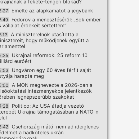
krajnának a fekete-tengeri blokád?
Emelte az alapkamatot a jegybank
8:27
Fedorov a menesztéséről: „Sok ember
7:49
s vállalat érdekeit sértettem”
A miniszterelnök utasította a
7:13
inisztereit, hogy működjenek együtt a
arlamenttel
Ukrajnai reformok: 25 reform 10
6:35
illiárd euróért
Ungváron egy 60 éves férfit saját
5:53
utyája harapta meg
A MON megnevezte a 2026-ban a
5:00
elsőoktatási intézményekbe jelentkezők
örében legnépszerűbb szakokat
Politico: Az USA átadja vezető
4:28
zerepét Ukrajna támogatásában a NATO-n
elül
Csehország mától nem ad ideiglenes
3:42
édelmet a hadköteles ukrán
llampolgároknak