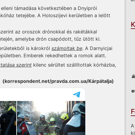
 elleni támadása következtében a Dnyiprói
O
kóház tetejébe. A Holoszijevi kerületben a lelőtt
K
 szerint az oroszok drónokkal és rakétákkal
etején, amelybe drón csapódott, tűz ütött ki.
rületekből is károkról
számoltak be
. A Darnyicjai
épületben. Emberek rekedhettek a romok alatt.
tatása szerint
kilenc sérültet szállítottak kórházba,
á
(korrespondent.net/pravda.com.ua/Kárpátalja)
e
F
A
k