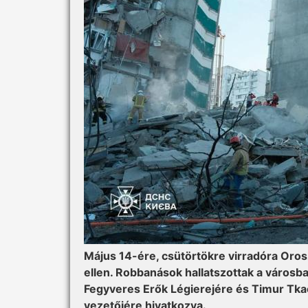
Május 14-ére, csütörtökre virradóra Oros
ellen. Robbanások hallatszottak a városb
Fegyveres Erők Légierejére és Timur Tka
vezetőjére hivatkozva.