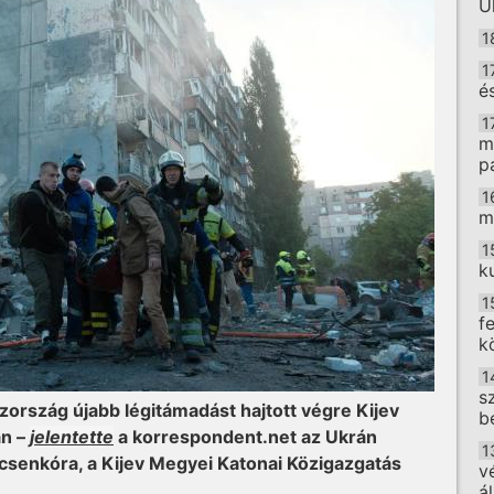
U
1
1
é
1
m
p
1
m
1
k
1
f
k
1
s
zország újabb légitámadást hajtott végre Kijev
b
an –
jelentette
a korrespondent.net az Ukrán
1
csenkóra, a Kijev Megyei Katonai Közigazgatás
v
á