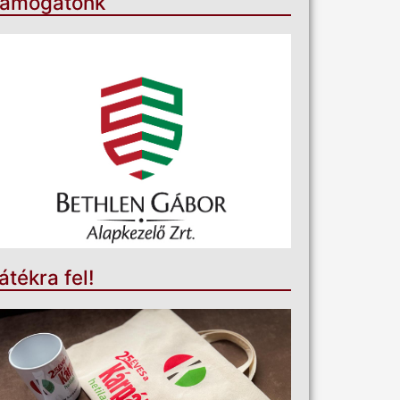
ámogatónk
átékra fel!