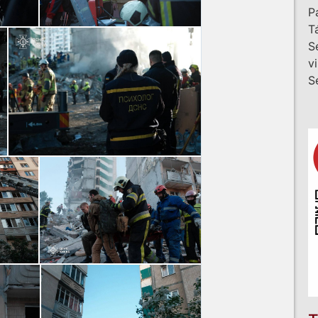
P
T
S
v
S