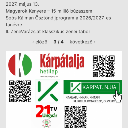
2027. május 13.
Magyarok Kenyere – 15 millió búzaszem
Soós Kálmán Ösztöndíjprogram a 2026/2027-es
tanévre
II. ZeneVarázslat klasszikus zenei tábor
‹ előző
3 / 4
következő ›