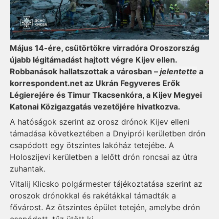
Május 14-ére, csütörtökre virradóra Oroszország
újabb légitámadást hajtott végre Kijev ellen.
Robbanások hallatszottak a városban –
jelentette
a
korrespondent.net az Ukrán Fegyveres Erők
Légierejére és Timur Tkacsenkóra, a Kijev Megyei
Katonai Közigazgatás vezetőjére hivatkozva.
A hatóságok szerint az orosz drónok Kijev elleni
támadása következtében a Dnyiprói kerületben drón
csapódott egy ötszintes lakóház tetejébe. A
Holoszijevi kerületben a lelőtt drón roncsai az útra
zuhantak.
Vitalij Klicsko polgármester tájékoztatása szerint az
oroszok drónokkal és rakétákkal támadták a
fővárost. Az ötszintes épület tetején, amelybe drón
csapódott, tűz ütött ki.