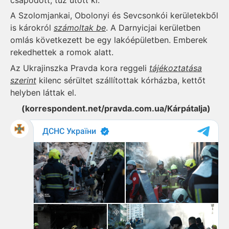
A Szolomjankai, Obolonyi és Sevcsonkói kerületekből
is károkról
számoltak be
. A Darnyicjai kerületben
omlás következett be egy lakóépületben. Emberek
rekedhettek a romok alatt.
Az Ukrajinszka Pravda kora reggeli
tájékoztatása
szerint
kilenc sérültet szállítottak kórházba, kettőt
helyben láttak el.
(korrespondent.net/pravda.com.ua/Kárpátalja)