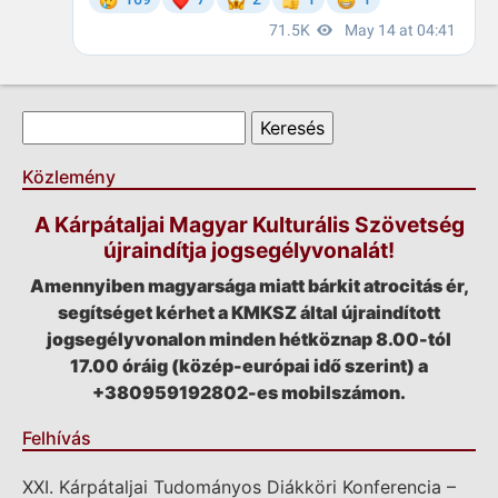
Keresés űrlap
Keresés
Közlemény
A Kárpátaljai Magyar Kulturális Szövetség
újraindítja jogsegélyvonalát!
Amennyiben magyarsága miatt bárkit atrocitás ér,
segítséget kérhet a KMKSZ által újraindított
jogsegélyvonalon minden hétköznap 8.00-tól
17.00 óráig (közép-európai idő szerint) a
+380959192802-es mobilszámon.
Felhívás
XXI. Kárpátaljai Tudományos Diákköri Konferencia –