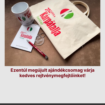
Ezentúl megújult ajándékcsomag várja
kedves rejtvénymegfejtőinket!