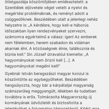
ötletgazdája köszöntőjében emlékeztetett: a
Szentlélek eljövetele véget vetett a nyelvi és
megértési problémáknak, és reményt adott a
csüggedőknek. Beszédében utalt a jelenlegi nehéz
helyzetre is: „A kérdésre, hogy kell-e háborús
időszakban ilyen rendezvényeket szervezni,
számomra egyértelmű a válasz: igen! Az emberek
nem félelemben, hanem szabadon és vidáman
akarnak élni. A közösségnek élnie, találkoznia és
bíznia kell.” Sin József útravalóul kiemelte: „A
hagyományokat nem őrizni kell […]. A
hagyományokat megélni kell!”
Gyebnár István beregszászi magyar konzul is
köszöntötte az egybegyűlteket. Beszédében
hangsúlyozta, hogy bár a kárpátaljai magyarság
számszerűleg meggyengült, lélekben és tudatban
továbbra is erős. Tolmácsolta Magyarország új
kormányának üdvözletét és biztosította a
jelenlévőket a folyamatos támogatásról. Kitért arra