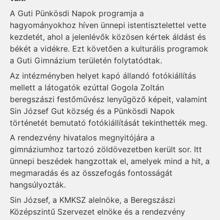
A Guti Pünkösdi Napok programja a
hagyományokhoz híven ünnepi istentisztelettel vette
kezdetét, ahol a jelenlévők közösen kértek áldást és
békét a vidékre. Ezt követően a kulturális programok
a Guti Gimnázium területén folytatódtak.
Az intézményben helyet kapó állandó fotókiállítás
mellett a látogatók ezúttal Gogola Zoltán
beregszászi festőművész lenyűgöző képeit, valamint
Sin József Gut község és a Pünkösdi Napok
történetét bemutató fotókiállítását tekinthették meg.
A rendezvény hivatalos megnyitójára a
gimnáziumhoz tartozó zöldövezetben került sor. Itt
ünnepi beszédek hangzottak el, amelyek mind a hit, a
megmaradás és az összefogás fontosságát
hangsúlyozták.
Sin József, a KMKSZ alelnöke, a Beregszászi
Középszintű Szervezet elnöke és a rendezvény