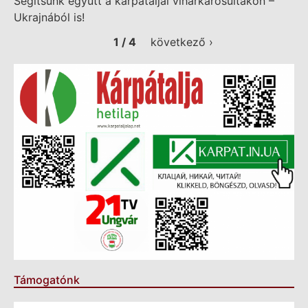
Segítsünk együtt a kárpátaljai viharkárosultakon –
Ukrajnából is!
1 / 4
következő ›
Támogatónk