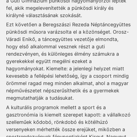
a Guti Gimnázium pünkösdi hagyományőrzői léptek
fel, akik megelevenítették a pünkösdi király és
királyné választásának szokását.
Ezt követően a Beregszászi Rezeda Néptáncegyüttes
pünkösdi műsora varázsolta el a közönséget. Orosz-
Váradi Enikő, a táncegyüttes vezetője elmondta,
hogy első alkalommal vesznek részt a guti
rendezvényen, és különleges élmény számukra a
gyerekekkel együtt megélni ezeket a
hagyományokat. Kiemelte: a jelenlegi helyzet miatt
kevesebb a fellépési lehetőség, így a csoport mindig
örömmel ragad meg minden alkalmat, ahol a magyar
népművészetet népszerűsíthetik és a gyermekek
megmutathatják a tudásukat.
A kulturális programok mellett a sport és a
gasztronómia is kiemelt szerepet kapott: a vállalkozó
szelleműek kődobó, rönkdobó és kötélhúzó
versenyeken mérhették össze erejüket, miközben a
sportrendezvények fénypontjaként Kisgut, Nagygut