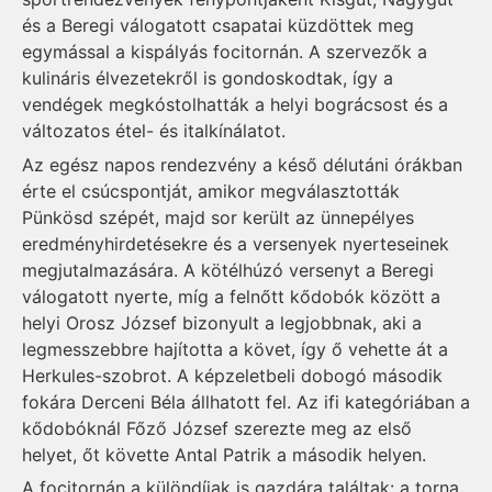
és a Beregi válogatott csapatai küzdöttek meg
egymással a kispályás focitornán. A szervezők a
kulináris élvezetekről is gondoskodtak, így a
vendégek megkóstolhatták a helyi bográcsost és a
változatos étel- és italkínálatot.
Az egész napos rendezvény a késő délutáni órákban
érte el csúcspontját, amikor megválasztották
Pünkösd szépét, majd sor került az ünnepélyes
eredményhirdetésekre és a versenyek nyerteseinek
megjutalmazására. A kötélhúzó versenyt a Beregi
válogatott nyerte, míg a felnőtt kődobók között a
helyi Orosz József bizonyult a legjobbnak, aki a
legmesszebbre hajította a követ, így ő vehette át a
Herkules-szobrot. A képzeletbeli dobogó második
fokára Derceni Béla állhatott fel. Az ifi kategóriában a
kődobóknál Főző József szerezte meg az első
helyet, őt követte Antal Patrik a második helyen.
A focitornán a különdíjak is gazdára találtak: a torna