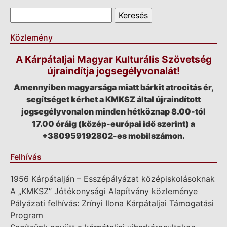
Keresés űrlap
Keresés
Közlemény
A Kárpátaljai Magyar Kulturális Szövetség
újraindítja jogsegélyvonalát!
Amennyiben magyarsága miatt bárkit atrocitás ér,
segítséget kérhet a KMKSZ által újraindított
jogsegélyvonalon minden hétköznap 8.00-tól
17.00 óráig (közép-európai idő szerint) a
+380959192802-es mobilszámon.
Felhívás
1956 Kárpátalján – Esszépályázat középiskolásoknak
A „KMKSZ” Jótékonysági Alapítvány közleménye
Pályázati felhívás: Zrínyi Ilona Kárpátaljai Támogatási
Program