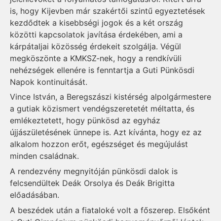
is, hogy Kijevben már szakértői szintű egyeztetések
kezdődtek a kisebbségi jogok és a két ország
közötti kapcsolatok javítása érdekében, ami a
kárpátaljai közösség érdekeit szolgálja. Végül
megköszönte a KMKSZ-nek, hogy a rendkívüli
nehézségek ellenére is fenntartja a Guti Pünkösdi
Napok kontinuitását.
Vince István, a Beregszászi kistérség alpolgármestere
a gutiak közismert vendégszeretetét méltatta, és
emlékeztetett, hogy pünkösd az egyház
újjászületésének ünnepe is. Azt kívánta, hogy ez az
alkalom hozzon erőt, egészséget és megújulást
minden családnak.
A rendezvény megnyitóján pünkösdi dalok is
felcsendültek Deák Orsolya és Deák Brigitta
előadásában.
A beszédek után a fiataloké volt a főszerep. Elsőként