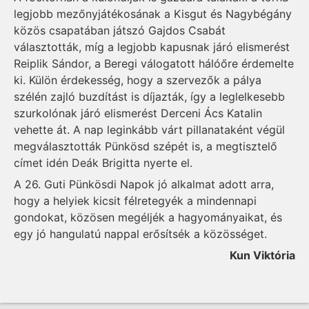
legjobb mezőnyjátékosának a Kisgut és Nagybégány
közös csapatában játszó Gajdos Csabát
választották, míg a legjobb kapusnak járó elismerést
Reiplik Sándor, a Beregi válogatott hálóőre érdemelte
ki. Külön érdekesség, hogy a szervezők a pálya
szélén zajló buzdítást is díjazták, így a leglelkesebb
szurkolónak járó elismerést Derceni Ács Katalin
vehette át. A nap leginkább várt pillanataként végül
megválasztották Pünkösd szépét is, a megtisztelő
címet idén Deák Brigitta nyerte el.
A 26. Guti Pünkösdi Napok jó alkalmat adott arra,
hogy a helyiek kicsit félretegyék a mindennapi
gondokat, közösen megéljék a hagyományaikat, és
egy jó hangulatú nappal erősítsék a közösséget.
Kun Viktória