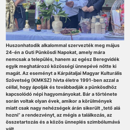
Huszonhatodik alkalommal szervezték meg május
24-én a Guti Pünkösdi Napokat, amely mára
nemcsak a település, hanem az egész Beregvidék
egyik meghatározó közösségi ünnepévé nőtte ki
magát. Az eseményt a Kárpátaljai Magyar Kulturális
Szövetség (KMKSZ) hívta életre 1991-ben azzal a
céllal, hogy ápolják és továbbadják a pünkösdhöz
kapcsolódó népi hagyományokat. Bár a története
során voltak olyan évek, amikor a körülmények
miatt csak nagy nehézségek árán sikerült „tető alá
hozni” a rendezvényt, az mégis a találkozás, az
összetartozás és a közös ünneplés szimbólumává
vált.