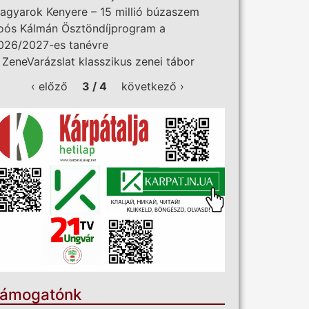
agyarok Kenyere – 15 millió búzaszem
oós Kálmán Ösztöndíjprogram a
026/2027-es tanévre
I. ZeneVarázslat klasszikus zenei tábor
‹ előző
3 / 4
következő ›
ámogatónk