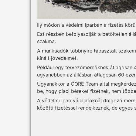
Ily módon a védelmi iparban a fizetés körü
Ezt részben befolyásolják a betöltetlen áll
szakma.
A munkaadók többnyire tapasztalt szakemb
kínált jövedelmet.
Például egy tervezőmérnöknek átlagosan 40
ugyanebben az állásban átlagosan 60 ezer 
Ugyanakkor a CORE Team által megkérdezett
be, hogy piaci béreket fizetnek, nem több
A védelmi ipari vállalatoknál dolgozó mérn
közötti fizetéssel rendelkeznek, de egyes 