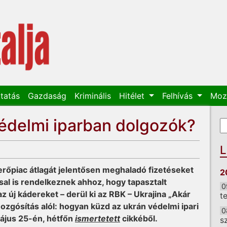
tatás
Gazdaság
Kriminális
Hitélet
Felhívás
Moz
édelmi iparban dolgozók?
K
K
L
aerőpiac átlagát jelentősen meghaladó fizetéseket
2
sal is rendelkeznek ahhoz, hogy tapasztalt
0
 új kádereket – derül ki az RBK – Ukrajina „Akár
t
ozgósítás alól: hogyan küzd az ukrán védelmi ipari
0
ájus 25-én, hétfőn
ismertetett
cikkéből.
s