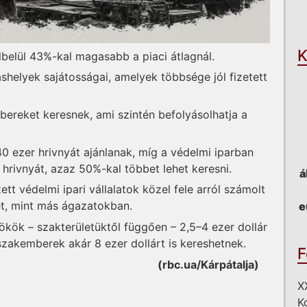
O
K
lbelül 43%-kal magasabb a piaci átlagnál.
áshelyek sajátosságai, amelyek többsége jól fizetett
ereket keresnek, ami szintén befolyásolhatja a
 ezer hrivnyát ajánlanak, míg a védelmi iparban
hrivnyát, azaz 50%-kal többet lehet keresni.
á
 védelmi ipari vállalatok közel fele arról számolt
et, mint más ágazatokban.
e
ökök – szakterületüktől függően – 2,5–4 ezer dollár
szakemberek akár 8 ezer dollárt is kereshetnek.
F
(rbc.ua/Kárpátalja)
X
K