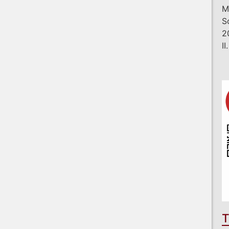
M
S
2
I
T