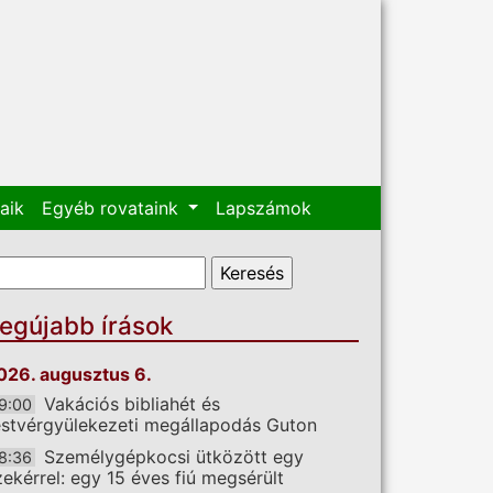
aik
Egyéb rovataink
Lapszámok
eresés űrlap
eresés
egújabb írások
026. augusztus 6.
Vakációs bibliahét és
9:00
estvérgyülekezeti megállapodás Guton
Személygépkocsi ütközött egy
8:36
zekérrel: egy 15 éves fiú megsérült