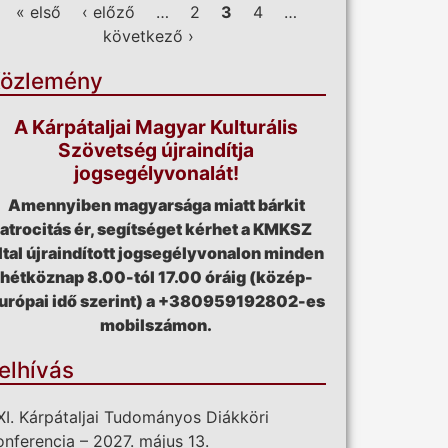
ldalak
« első
‹ előző
…
2
3
4
…
következő ›
özlemény
A Kárpátaljai Magyar Kulturális
Szövetség újraindítja
jogsegélyvonalát!
Amennyiben magyarsága miatt bárkit
atrocitás ér, segítséget kérhet a KMKSZ
ltal újraindított jogsegélyvonalon minden
hétköznap 8.00-tól 17.00 óráig (közép-
urópai idő szerint) a +380959192802-es
mobilszámon.
elhívás
XI. Kárpátaljai Tudományos Diákköri
onferencia – 2027. május 13.