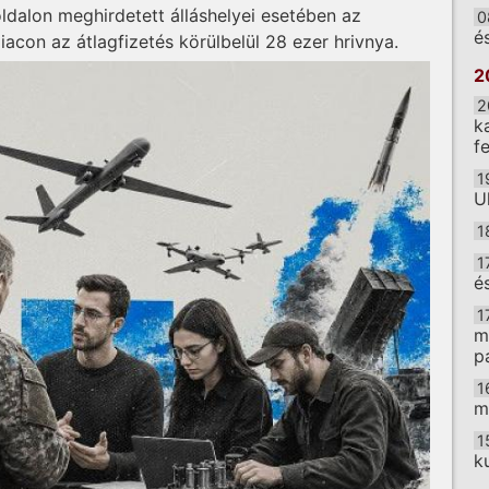
dalon meghirdetett álláshelyei esetében az
0
é
acon az átlagfizetés körülbelül 28 ezer hrivnya.
2
2
k
f
1
U
1
1
é
1
m
p
1
m
1
k