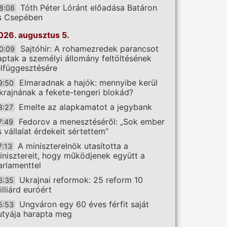
Tóth Péter Lóránt előadása Batáron
8:08
s Csepében
026. augusztus 5.
Sajtóhír: A rohamezredek parancsot
0:09
aptak a személyi állomány feltöltésének
elfüggesztésére
Elmaradnak a hajók: mennyibe kerül
9:50
krajnának a fekete-tengeri blokád?
Emelte az alapkamatot a jegybank
8:27
Fedorov a menesztéséről: „Sok ember
7:49
s vállalat érdekeit sértettem”
A miniszterelnök utasította a
7:13
inisztereit, hogy működjenek együtt a
arlamenttel
Ukrajnai reformok: 25 reform 10
6:35
illiárd euróért
Ungváron egy 60 éves férfit saját
5:53
utyája harapta meg